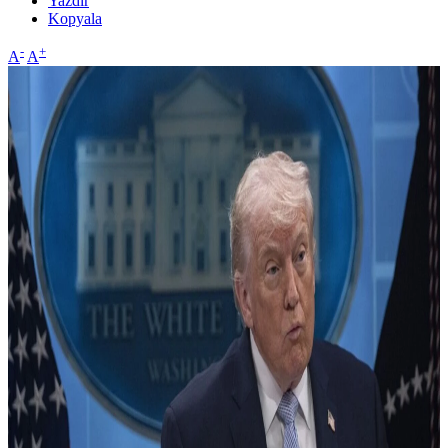
Yazdır
Kopyala
-
+
A
A