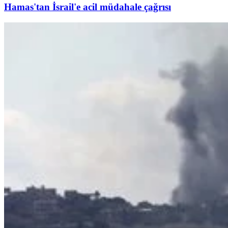
Hamas'tan İsrail'e acil müdahale çağrısı