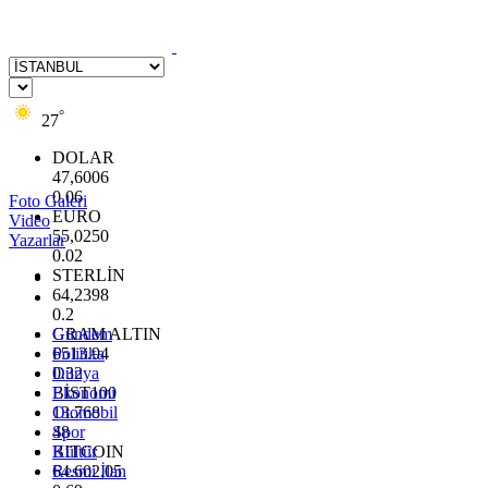
°
27
DOLAR
47,6006
0.06
Foto Galeri
EURO
Video
55,0250
Yazarlar
0.02
STERLİN
64,2398
0.2
GRAM ALTIN
Gündem
6513.94
Politika
0.32
Dünya
BİST100
Ekonomi
13.768
Otomobil
48
Spor
BITCOIN
Kültür
64.602,05
Resmi İlan