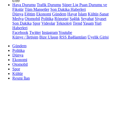
0.69
Hava Durumu
Trafik Durumu
Süper Lig Puan Durumu ve
Fikstür
Tüm Manşetler
Son Dakika Haberleri
Dünya
Eğitim
Ekonomi
Gündem
Hayat
İslam
Kültür-Sanat
Medya
Otomobil
Politika
Röportaj
Sağlık
Seyahat
Siyaset
Son Dakika
Spor
Videolar
Teknoloji
Trend
Yaşam
Yurt
Haberleri
Facebook
Twitter
Instagram
Youtube
Künye / İletişim
Bize Ulaşın
RSS Bağlantıları
Üyelik Girişi
Gündem
Politika
Dünya
Ekonomi
Otomobil
Spor
Kültür
Resmi İlan