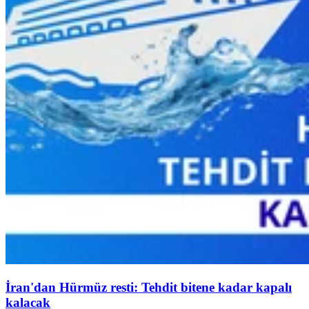
İran'dan Hürmüz resti: Tehdit bitene kadar kapalı
kalacak