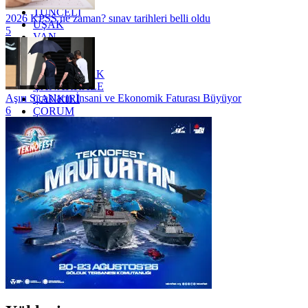
TUNCELİ
2026 KPSS ne zaman? sınav tarihleri belli oldu
UŞAK
5
VAN
YALOVA
YOZGAT
ZONGULDAK
ÇANAKKALE
Aşırı Sıcakların İnsani ve Ekonomik Faturası Büyüyor
ÇANKIRI
6
ÇORUM
İSTANBUL
İZMİR
ŞANLIURFA
ŞIRNAK