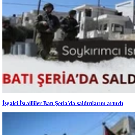
İşgalci İsrailliler Batı Şeria'da saldırılarını artırdı