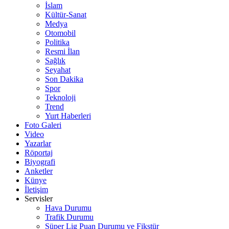
İslam
Kültür-Sanat
Medya
Otomobil
Politika
Resmi İlan
Sağlık
Seyahat
Son Dakika
Spor
Teknoloji
Trend
Yurt Haberleri
Foto Galeri
Video
Yazarlar
Röportaj
Biyografi
Anketler
Künye
İletişim
Servisler
Hava Durumu
Trafik Durumu
Süper Lig Puan Durumu ve Fikstür