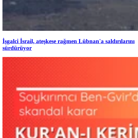
İşgalci İsrail, ateşkese rağmen Lübnan'a saldırılarını
sürdürüyor