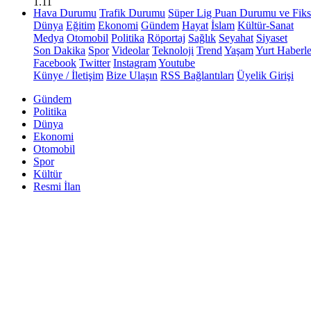
1.11
Hava Durumu
Trafik Durumu
Süper Lig Puan Durumu ve Fiks
Dünya
Eğitim
Ekonomi
Gündem
Hayat
İslam
Kültür-Sanat
Medya
Otomobil
Politika
Röportaj
Sağlık
Seyahat
Siyaset
Son Dakika
Spor
Videolar
Teknoloji
Trend
Yaşam
Yurt Haberle
Facebook
Twitter
Instagram
Youtube
Künye / İletişim
Bize Ulaşın
RSS Bağlantıları
Üyelik Girişi
Gündem
Politika
Dünya
Ekonomi
Otomobil
Spor
Kültür
Resmi İlan