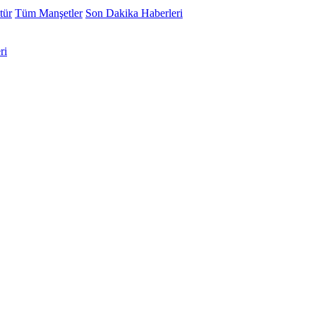
tür
Tüm Manşetler
Son Dakika Haberleri
ri