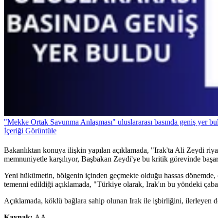
"Mekke Ortak Savunma Anlaşması" uluslararası basında geniş yer bu
İçeriği Görüntüle
Bakanlıktan konuya ilişkin yapılan açıklamada, "Irak'ta Ali Zeydi ri
memnuniyetle karşılıyor, Başbakan Zeydi'ye bu kritik görevinde başarıla
Yeni hükümetin, bölgenin içinden geçmekte olduğu hassas dönemde, ol
temenni edildiği açıklamada, "Türkiye olarak, Irak'ın bu yöndeki çaba
Açıklamada, köklü bağlara sahip olunan Irak ile işbirliğini, ilerleyen 
Kaynak:
AA