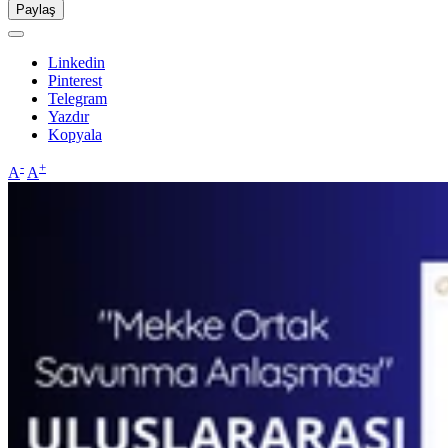
Paylaş
Linkedin
Pinterest
Telegram
Yazdır
Kopyala
-
+
A
A