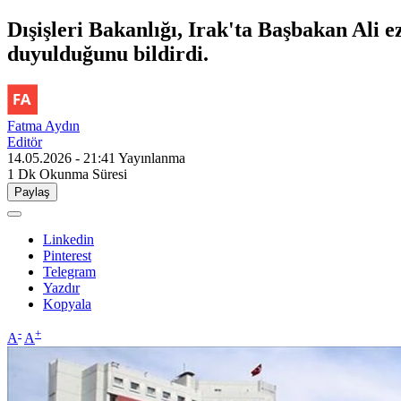
Dışişleri Bakanlığı, Irak'ta Başbakan Al
duyulduğunu bildirdi.
Fatma Aydın
Editör
14.05.2026 - 21:41
Yayınlanma
1 Dk
Okunma Süresi
Paylaş
Linkedin
Pinterest
Telegram
Yazdır
Kopyala
-
+
A
A