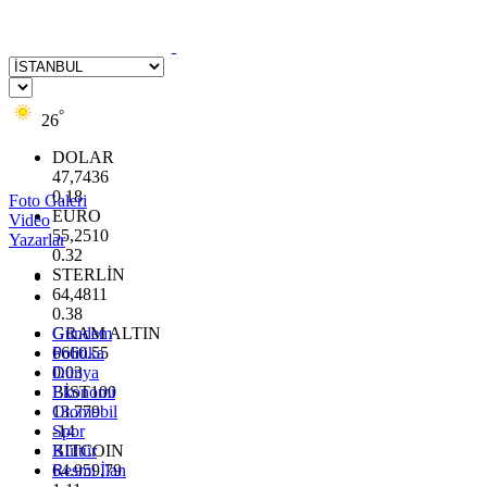
°
26
DOLAR
47,7436
0.18
Foto Galeri
EURO
Video
55,2510
Yazarlar
0.32
STERLİN
64,4811
0.38
GRAM ALTIN
Gündem
6660.55
Politika
0.03
Dünya
BİST100
Ekonomi
13.779
Otomobil
-14
Spor
BITCOIN
Kültür
64.959,79
Resmi İlan