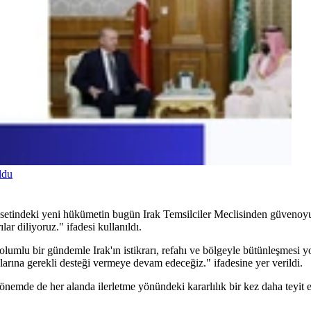
ldu
yasetindeki yeni hükümetin bugün Irak Temsilciler Meclisinden güvenoy
r diliyoruz." ifadesi kullanıldı.
umlu bir gündemle Irak'ın istikrarı, refahı ve bölgeyle bütünleşmesi y
larına gerekli desteği vermeye devam edeceğiz." ifadesine yer verildi.
dönemde de her alanda ilerletme yönündeki kararlılık bir kez daha teyit e