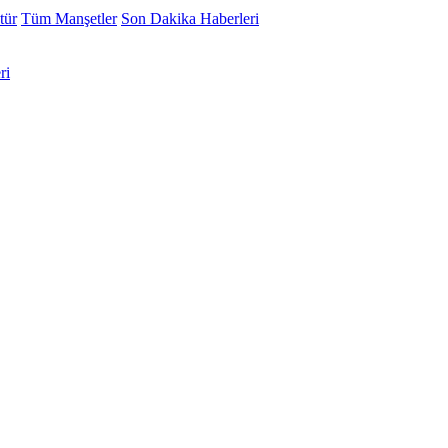
tür
Tüm Manşetler
Son Dakika Haberleri
ri