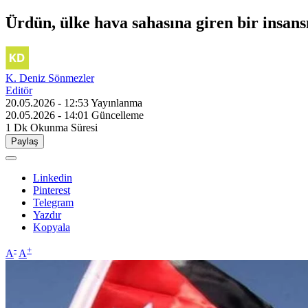
Ürdün, ülke hava sahasına giren bir insan
K. Deniz Sönmezler
Editör
20.05.2026 - 12:53
Yayınlanma
20.05.2026 - 14:01
Güncelleme
1 Dk
Okunma Süresi
Paylaş
Linkedin
Pinterest
Telegram
Yazdır
Kopyala
-
+
A
A