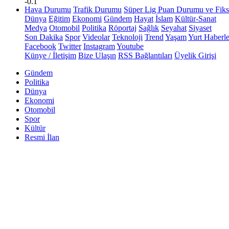
-0.1
Hava Durumu
Trafik Durumu
Süper Lig Puan Durumu ve Fiks
Dünya
Eğitim
Ekonomi
Gündem
Hayat
İslam
Kültür-Sanat
Medya
Otomobil
Politika
Röportaj
Sağlık
Seyahat
Siyaset
Son Dakika
Spor
Videolar
Teknoloji
Trend
Yaşam
Yurt Haberle
Facebook
Twitter
Instagram
Youtube
Künye / İletişim
Bize Ulaşın
RSS Bağlantıları
Üyelik Girişi
Gündem
Politika
Dünya
Ekonomi
Otomobil
Spor
Kültür
Resmi İlan