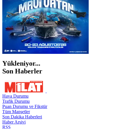
ŞIRNAK
Yükleniyor...
Son Haberler
Hava Durumu
Trafik Durumu
Puan Durumu ve Fikstür
Tüm Manşetler
Son Dakika Haberleri
Haber Arşivi
RSS