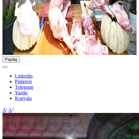
Paylaş
Linkedin
Pinterest
Telegram
Yazdır
Kopyala
-
+
A
A