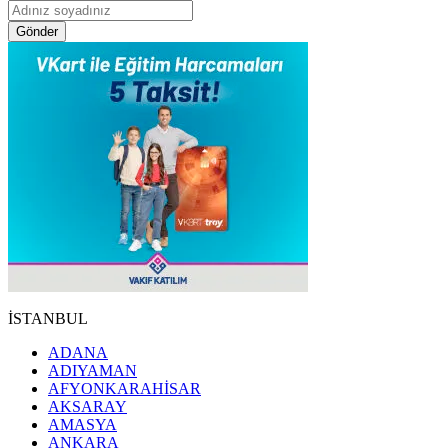
Gönder
İSTANBUL
ADANA
ADIYAMAN
AFYONKARAHİSAR
AKSARAY
AMASYA
ANKARA