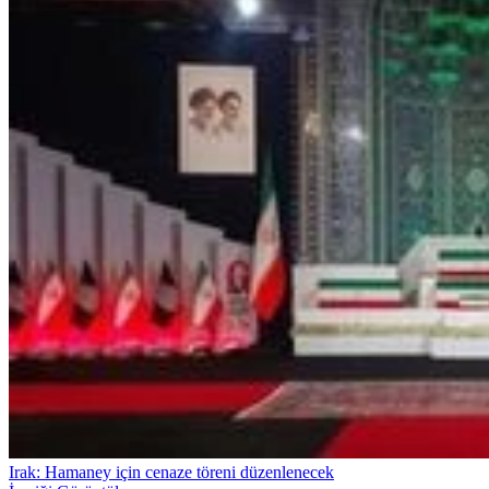
Irak: Hamaney için cenaze töreni düzenlenecek