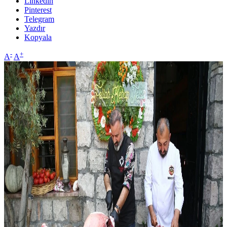
Linkedin
Pinterest
Telegram
Yazdır
Kopyala
-
+
A
A