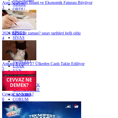
Aşırı Sıcakların İnsani ve Ekonomik Faturası Büyüyor
NİĞDE
3
ORDU
OSMANİYE
RİZE
SAKARYA
SAMSUN
SİNOP
2026 KPSS ne zaman? sınav tarihleri belli oldu
SİVAS
4
SİİRT
TEKİRDAĞ
TOKAT
TRABZON
TUNCELİ
Ankara Kedileri 27 Ülkeden Canlı Takip Ediliyor
UŞAK
5
VAN
YALOVA
YOZGAT
ZONGULDAK
ÇANAKKALE
Cevvaz ne demek?
ÇANKIRI
6
ÇORUM
İSTANBUL
İZMİR
ŞANLIURFA