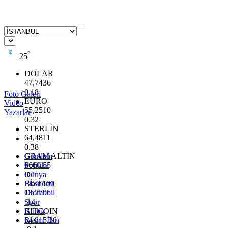
°
25
DOLAR
47,7436
0.18
Foto Galeri
EURO
Video
55,2510
Yazarlar
0.32
STERLİN
64,4811
0.38
GRAM ALTIN
Gündem
6660.55
Politika
0
Dünya
BİST100
Ekonomi
13.779
Otomobil
-14
Spor
BITCOIN
Kültür
64.815,30
Resmi İlan