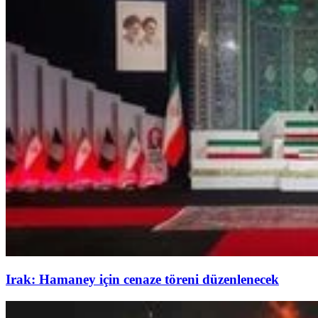
Irak: Hamaney için cenaze töreni düzenlenecek