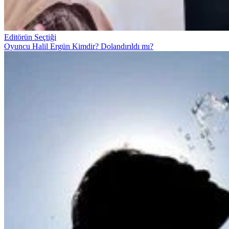
Editörün Seçtiği
Oyuncu Halil Ergün Kimdir? Dolandırıldı mı?