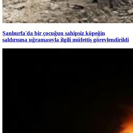
Şanlıurfa'da bir çocuğun sahipsiz köpeğin
saldırısına uğramasıyla ilgili müfettiş görevlendirildi