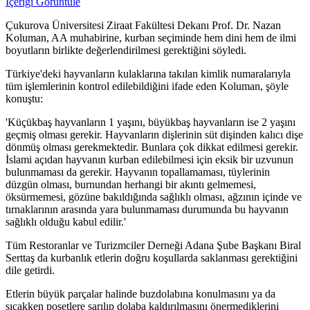
İçeriği Görüntüle
Çukurova Üniversitesi Ziraat Fakültesi Dekanı Prof. Dr. Nazan
Koluman, AA muhabirine, kurban seçiminde hem dini hem de ilmi
boyutların birlikte değerlendirilmesi gerektiğini söyledi.
Türkiye'deki hayvanların kulaklarına takılan kimlik numaralarıyla
tüm işlemlerinin kontrol edilebildiğini ifade eden Koluman, şöyle
konuştu:
'Küçükbaş hayvanların 1 yaşını, büyükbaş hayvanların ise 2 yaşını
geçmiş olması gerekir. Hayvanların dişlerinin süt dişinden kalıcı dişe
dönmüş olması gerekmektedir. Bunlara çok dikkat edilmesi gerekir.
İslami açıdan hayvanın kurban edilebilmesi için eksik bir uzvunun
bulunmaması da gerekir. Hayvanın topallamaması, tüylerinin
düzgün olması, burnundan herhangi bir akıntı gelmemesi,
öksürmemesi, gözüne bakıldığında sağlıklı olması, ağzının içinde ve
tırnaklarının arasında yara bulunmaması durumunda bu hayvanın
sağlıklı olduğu kabul edilir.'
Tüm Restoranlar ve Turizmciler Derneği Adana Şube Başkanı Biral
Serttaş da kurbanlık etlerin doğru koşullarda saklanması gerektiğini
dile getirdi.
Etlerin büyük parçalar halinde buzdolabına konulmasını ya da
sıcakken poşetlere sarılıp dolaba kaldırılmasını önermediklerini