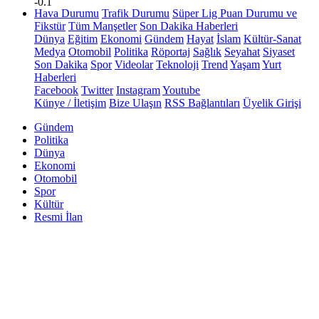
-0.1
Hava Durumu
Trafik Durumu
Süper Lig Puan Durumu ve
Fikstür
Tüm Manşetler
Son Dakika Haberleri
Dünya
Eğitim
Ekonomi
Gündem
Hayat
İslam
Kültür-Sanat
Medya
Otomobil
Politika
Röportaj
Sağlık
Seyahat
Siyaset
Son Dakika
Spor
Videolar
Teknoloji
Trend
Yaşam
Yurt
Haberleri
Facebook
Twitter
Instagram
Youtube
Künye / İletişim
Bize Ulaşın
RSS Bağlantıları
Üyelik Girişi
Gündem
Politika
Dünya
Ekonomi
Otomobil
Spor
Kültür
Resmi İlan