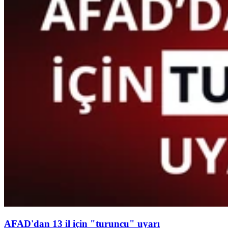
AFAD'dan 13 il için "turuncu" uyarı