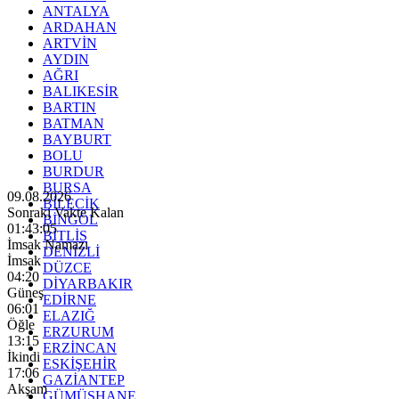
ANTALYA
ARDAHAN
ARTVİN
AYDIN
AĞRI
BALIKESİR
BARTIN
BATMAN
BAYBURT
BOLU
BURDUR
BURSA
09.08.2026
BİLECİK
Sonraki Vakte Kalan
BİNGÖL
01:43:03
BİTLİS
İmsak Namazı
DENİZLİ
İmsak
DÜZCE
04:20
DİYARBAKIR
Güneş
EDİRNE
06:01
ELAZIĞ
Öğle
ERZURUM
13:15
ERZİNCAN
İkindi
ESKİŞEHİR
17:06
GAZİANTEP
Akşam
GÜMÜŞHANE