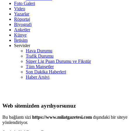
Foto Galeri
Video
Yazarlar
Röportaj
Biyografi
Anketler
Künye
İletişim
Servisler
Hava Durumu
Trafik Durumu
Süper Lig Puan Durumu ve Fikstür
Tüm Manşetler
Son Dakika Haberleri
Haber Arşivi
Web sitemizden ayrılıyorsunuz
Bu bağlantı sizi
https://www.milatgazetesi.com
dışındaki bir siteye
yönlendiriyor.