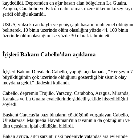
kaydedildi. Depremden en ağır hasarı alan bölgelerin La Guaira,
Aragua, Carabobo ve Falcón dahil olmak üzere ülkenin kuzey kıyı
şeridi olduğu aktarıldı.
USGS, yüksek can kaybı ve geniş çaplı hasarın muhtemel olduğunu
belirterek, 10 binin üzerinde ölüm olasılığını yüzde 44, 100 binin
üzerinde ölüm olasılığını ise yüzde 30 olarak tahmin etti.
İçişleri Bakanı Cabello'dan açıklama
İçişleri Bakanı Diosdado Cabello, yaptığı açıklamada, "Her şeyin 7
büyüklüğünün çok üzerinde olduğunu gösterdiği bir sismik olay
meydana geldi." ifadesini kullandı.
Cabello, depremin Trujillo, Yaracuy, Carabobo, Aragua, Miranda,
Karakas ve La Guaira eyaletlerinde şiddetli şekilde hissedildiğini
söyledi.
Başkent Caracas'ta bazı binaların çöktüğünü vurgulayan Cabello,
Uluslararası Maiquetia Havalimanı'nın tavanının da çöktüğünü ve
tüm uçuşların iptal edildiğini bildirdi.
Bakan ayrıca, artçı sarsıntı riski nedeniyle vatandaşlara evlerinde