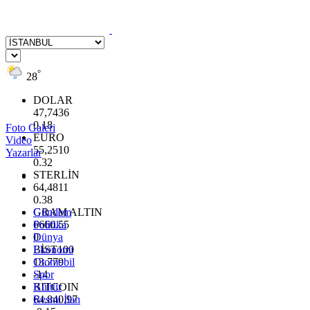
°
28
DOLAR
47,7436
0.18
Foto Galeri
EURO
Video
55,2510
Yazarlar
0.32
STERLİN
64,4811
0.38
GRAM ALTIN
Gündem
6660.55
Politika
0
Dünya
BİST100
Ekonomi
13.779
Otomobil
-14
Spor
BITCOIN
Kültür
64.840,97
Resmi İlan