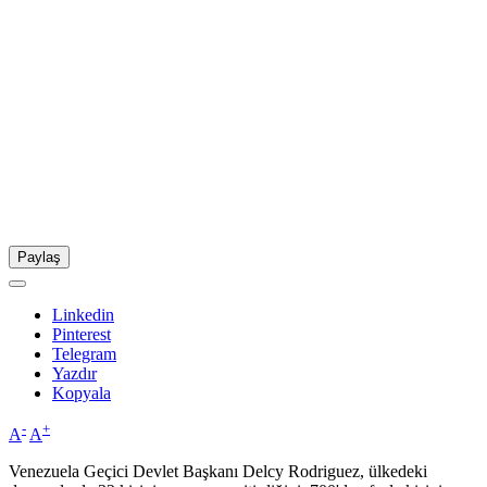
Paylaş
Linkedin
Pinterest
Telegram
Yazdır
Kopyala
-
+
A
A
Venezuela Geçici Devlet Başkanı Delcy Rodriguez, ülkedeki