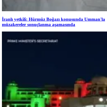
İranlı yetkili: Hürmüz Boğazı konusunda Umman'la
müzakereler sonuçlanma aşamasında