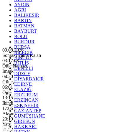
AYDIN
AĞRI
BALIKESİR
BARTIN
BATMAN
BAYBURT
BOLU
BURDUR
BURSA
09.08.2026
BİLECİK
Sonraki Vakte Kalan
BİNGÖL
03:17:06
BİTLİS
Öğle Namazı
DENİZLİ
İmsak
DÜZCE
04:20
DİYARBAKIR
Güneş
EDİRNE
06:01
ELAZIĞ
Öğle
ERZURUM
13:15
ERZİNCAN
İkindi
ESKİŞEHİR
17:06
GAZİANTEP
Akşam
GÜMÜŞHANE
20:19
GİRESUN
Yatsı
HAKKARİ
21:52
HATAY