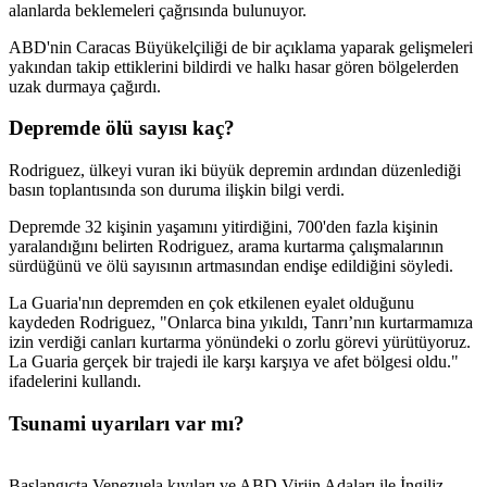
alanlarda beklemeleri çağrısında bulunuyor.
ABD'nin Caracas Büyükelçiliği de bir açıklama yaparak gelişmeleri
yakından takip ettiklerini bildirdi ve halkı hasar gören bölgelerden
uzak durmaya çağırdı.
Depremde ölü sayısı kaç?
Rodriguez, ülkeyi vuran iki büyük depremin ardından düzenlediği
basın toplantısında son duruma ilişkin bilgi verdi.
Depremde 32 kişinin yaşamını yitirdiğini, 700'den fazla kişinin
yaralandığını belirten Rodriguez, arama kurtarma çalışmalarının
sürdüğünü ve ölü sayısının artmasından endişe edildiğini söyledi.
La Guaria'nın depremden en çok etkilenen eyalet olduğunu
kaydeden Rodriguez, "Onlarca bina yıkıldı, Tanrı’nın kurtarmamıza
izin verdiği canları kurtarma yönündeki o zorlu görevi yürütüyoruz.
La Guaria gerçek bir trajedi ile karşı karşıya ve afet bölgesi oldu."
ifadelerini kullandı.
Tsunami uyarıları var mı?
Başlangıçta Venezuela kıyıları ve ABD Virjin Adaları ile İngiliz