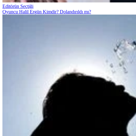
Editörün Seçtiği
Oyuncu Halil Ergün Kimdir? Dolandırıldı mı?