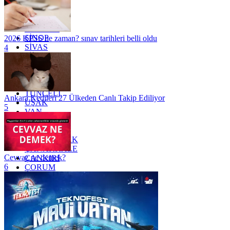
OSMANİYE
RİZE
SAKARYA
SAMSUN
SİNOP
2026 KPSS ne zaman? sınav tarihleri belli oldu
SİVAS
4
SİİRT
TEKİRDAĞ
TOKAT
TRABZON
TUNCELİ
Ankara Kedileri 27 Ülkeden Canlı Takip Ediliyor
UŞAK
5
VAN
YALOVA
YOZGAT
ZONGULDAK
ÇANAKKALE
Cevvaz ne demek?
ÇANKIRI
6
ÇORUM
İSTANBUL
İZMİR
ŞANLIURFA
ŞIRNAK