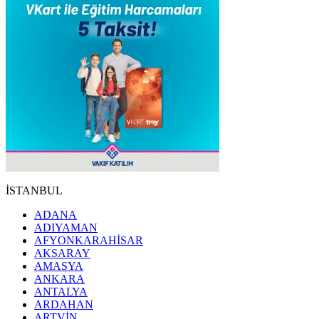
İSTANBUL
ADANA
ADIYAMAN
AFYONKARAHİSAR
AKSARAY
AMASYA
ANKARA
ANTALYA
ARDAHAN
ARTVİN