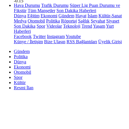
-0.15
Hava Durumu
Trafik Durumu
Süper Lig Puan Durumu ve
Fikstür
Tüm Manşetler
Son Dakika Haberleri
Dünya
Eğitim
Ekonomi
Gündem
Hayat
İslam
Kültür-Sanat
Medya
Otomobil
Politika
Röportaj
Sağlık
Seyahat
Siyaset
Son Dakika
Spor
Videolar
Teknoloji
Trend
Yaşam
Yurt
Haberleri
Facebook
Twitter
Instagram
Youtube
Künye / İletişim
Bize Ulaşın
RSS Bağlantıları
Üyelik Girişi
Gündem
Politika
Dünya
Ekonomi
Otomobil
Spor
Kültür
Resmi İlan