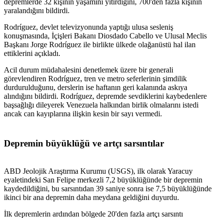
depremlerde 32 kişinin yaşamını yitirdiğini, 700'den fazla kişinin
yaralandığını bildirdi.
Rodríguez, devlet televizyonunda yaptığı ulusa sesleniş
konuşmasında, İçişleri Bakanı Diosdado Cabello ve Ulusal Meclis
Başkanı Jorge Rodríguez ile birlikte ülkede olağanüstü hal ilan
ettiklerini açıkladı.
Acil durum müdahalesini denetlemek üzere bir generali
görevlendiren Rodríguez, tren ve metro seferlerinin şimdilik
durdurulduğunu, derslerin ise haftanın geri kalanında askıya
alındığını bildirdi. Rodríguez, depremde sevdiklerini kaybedenlere
başsağlığı dileyerek Venezuela halkından birlik olmalarını istedi
ancak can kayıplarına ilişkin kesin bir sayı vermedi.
Depremin büyüklüğü ve artçı sarsıntılar
ABD Jeolojik Araştırma Kurumu (USGS), ilk olarak Yaracuy
eyaletindeki San Felipe merkezli 7,2 büyüklüğünde bir depremin
kaydedildiğini, bu sarsıntıdan 39 saniye sonra ise 7,5 büyüklüğünde
ikinci bir ana depremin daha meydana geldiğini duyurdu.
İlk depremlerin ardından bölgede 20'den fazla artçı sarsıntı