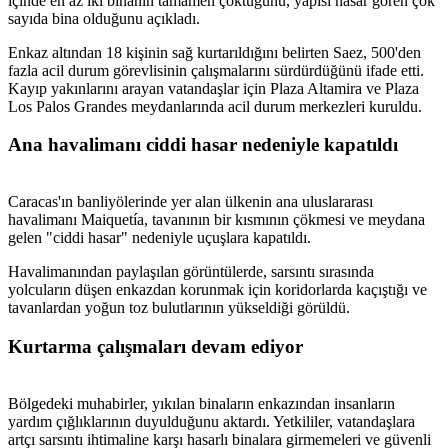
içinde en az iki binanın tamamen çöktüğünü, yapısı hasar gören çok
sayıda bina olduğunu açıkladı.
Enkaz altından 18 kişinin sağ kurtarıldığını belirten Saez, 500'den
fazla acil durum görevlisinin çalışmalarını sürdürdüğünü ifade etti.
Kayıp yakınlarını arayan vatandaşlar için Plaza Altamira ve Plaza
Los Palos Grandes meydanlarında acil durum merkezleri kuruldu.
Ana havalimanı ciddi hasar nedeniyle kapatıldı
Caracas'ın banliyölerinde yer alan ülkenin ana uluslararası
havalimanı Maiquetía, tavanının bir kısmının çökmesi ve meydana
gelen "ciddi hasar" nedeniyle uçuşlara kapatıldı.
Havalimanından paylaşılan görüntülerde, sarsıntı sırasında
yolcuların düşen enkazdan korunmak için koridorlarda kaçıştığı ve
tavanlardan yoğun toz bulutlarının yükseldiği görüldü.
Kurtarma çalışmaları devam ediyor
Bölgedeki muhabirler, yıkılan binaların enkazından insanların
yardım çığlıklarının duyulduğunu aktardı. Yetkililer, vatandaşlara
artçı sarsıntı ihtimaline karşı hasarlı binalara girmemeleri ve güvenli