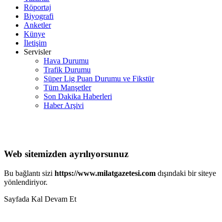
Röportaj
Biyografi
Anketler
Künye
İletişim
Servisler
Hava Durumu
Trafik Durumu
Süper Lig Puan Durumu ve Fikstür
Tüm Manşetler
Son Dakika Haberleri
Haber Arşivi
Web sitemizden ayrılıyorsunuz
Bu bağlantı sizi
https://www.milatgazetesi.com
dışındaki bir siteye
yönlendiriyor.
Sayfada Kal
Devam Et