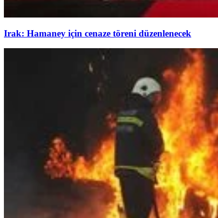
Irak: Hamaney için cenaze töreni düzenlenecek