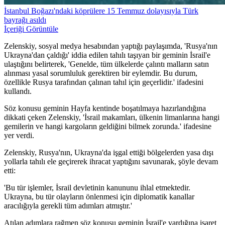
İstanbul Boğazı'ndaki köprülere 15 Temmuz dolayısıyla Türk
bayrağı asıldı
İçeriği Görüntüle
Zelenskiy, sosyal medya hesabından yaptığı paylaşımda, 'Rusya'nın
Ukrayna'dan çaldığı' iddia edilen tahılı taşıyan bir geminin İsrail'e
ulaştığını belirterek, 'Genelde, tüm ülkelerde çalıntı malların satın
alınması yasal sorumluluk gerektiren bir eylemdir. Bu durum,
özellikle Rusya tarafından çalınan tahıl için geçerlidir.' ifadesini
kullandı.
Söz konusu geminin Hayfa kentinde boşatılmaya hazırlandığına
dikkati çeken Zelenskiy, 'İsrail makamları, ülkenin limanlarına hangi
gemilerin ve hangi kargoların geldiğini bilmek zorunda.' ifadesine
yer verdi.
Zelenskiy, Rusya'nın, Ukrayna'da işgal ettiği bölgelerden yasa dışı
yollarla tahılı ele geçirerek ihracat yaptığını savunarak, şöyle devam
etti:
'Bu tür işlemler, İsrail devletinin kanununu ihlal etmektedir.
Ukrayna, bu tür olayların önlenmesi için diplomatik kanallar
aracılığıyla gerekli tüm adımları atmıştır.'
Atılan adımlara rağmen söz konusu geminin İsrail'e vardığına işaret