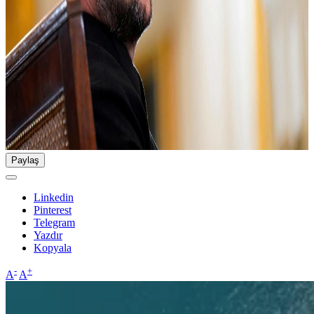
Paylaş
Linkedin
Pinterest
Telegram
Yazdır
Kopyala
-
+
A
A