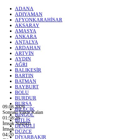
ADANA
ADIYAMAN
AFYONKARAHİSAR
AKSARAY
AMASYA
ANKARA
ANTALYA
ARDAHAN
ARTVİN
AYDIN
AĞRI
BALIKESİR
BARTIN
BATMAN
BAYBURT
BOLU
BURDUR
BURSA
09.08.2026
BİLECİK
Sonraki Vakte Kalan
BİNGÖL
01:58:24
BİTLİS
İmsak Namazı
DENİZLİ
İmsak
DÜZCE
04:20
DİYARBAKIR