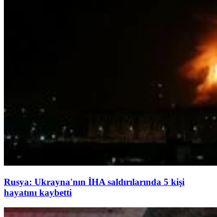
Rusya: Ukrayna'nın İHA saldırılarında 5 kişi
hayatını kaybetti