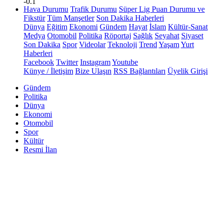
-0.1
Hava Durumu
Trafik Durumu
Süper Lig Puan Durumu ve
Fikstür
Tüm Manşetler
Son Dakika Haberleri
Dünya
Eğitim
Ekonomi
Gündem
Hayat
İslam
Kültür-Sanat
Medya
Otomobil
Politika
Röportaj
Sağlık
Seyahat
Siyaset
Son Dakika
Spor
Videolar
Teknoloji
Trend
Yaşam
Yurt
Haberleri
Facebook
Twitter
Instagram
Youtube
Künye / İletişim
Bize Ulaşın
RSS Bağlantıları
Üyelik Girişi
Gündem
Politika
Dünya
Ekonomi
Otomobil
Spor
Kültür
Resmi İlan