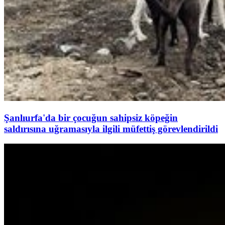
Şanlıurfa'da bir çocuğun sahipsiz köpeğin
saldırısına uğramasıyla ilgili müfettiş görevlendirildi