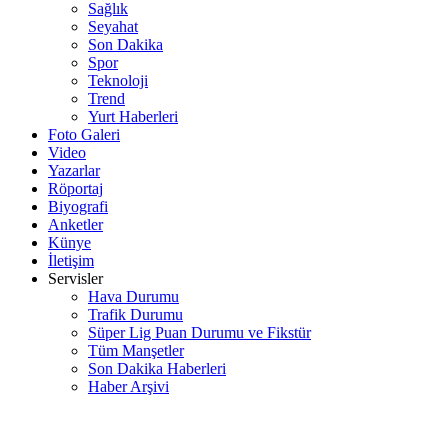
Sağlık
Seyahat
Son Dakika
Spor
Teknoloji
Trend
Yurt Haberleri
Foto Galeri
Video
Yazarlar
Röportaj
Biyografi
Anketler
Künye
İletişim
Servisler
Hava Durumu
Trafik Durumu
Süper Lig Puan Durumu ve Fikstür
Tüm Manşetler
Son Dakika Haberleri
Haber Arşivi