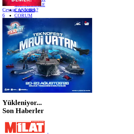
ÇANAKKALE
Cevvaz ne demek?
ÇANKIRI
6
ÇORUM
İSTANBUL
İZMİR
ŞANLIURFA
ŞIRNAK
Yükleniyor...
Son Haberler