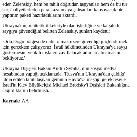
eden Zelenskiy, hem bu tahılı doğrudan taşıyanları hem de bu tür
suç faaliyetlerinden para kazanmaya çalışanları kapsayacak bir
yaptırım paketi hazırladıklarını aktardı.
Ukrayna'nın, müttefik ülkeleriyle olan işbirliğine ve karşılıklı
saygıya güvendiğini belirten Zelenskiy, şunları kaydetti:
'Orta Doğu bölgesi de dahil olmak üzere güvenliği güçlendirmek
için gerçekten çalışıyoruz. İsrail hükümetinden Ukrayna'ya saygı
göstermesini ve ikili ilişkileri zayıflatacak adımlar atmamasını
bekliyoruz.'
Ukrayna Dışişleri Bakanı Andrii Sybiha, dün sosyal medya
hesabından yaptığı açıklamada, 'Rusya'nın Ukrayna'dan çaldığı'
iddia edilen tahılı taşıyan geminin Hayfa'ya ulaştığı gerekçesiyle
İsrail'in Kiev Büyükelçisi Michael Brodsky'i Dışişleri Bakanlığına
çağırdıklarını belirtmişti.
Kaynak:
AA