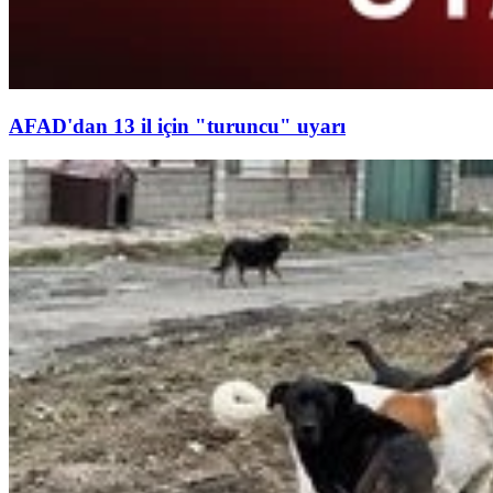
AFAD'dan 13 il için "turuncu" uyarı