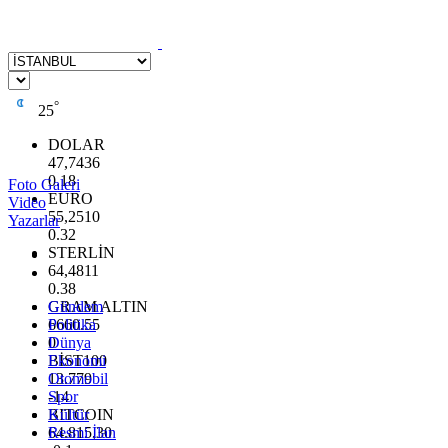
°
25
DOLAR
47,7436
0.18
Foto Galeri
EURO
Video
55,2510
Yazarlar
0.32
STERLİN
64,4811
0.38
GRAM ALTIN
Gündem
6660.55
Politika
0
Dünya
BİST100
Ekonomi
13.779
Otomobil
-14
Spor
BITCOIN
Kültür
64.815,30
Resmi İlan