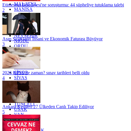
MALATYA
Etimesgut Belediyesi'ne soruşturma: 44 şüpheliye tutuklama talebi
MANİSA
2
MARDİN
MERSİN
MUĞLA
MUŞ
NEVŞEHİR
Aşırı Sıcakların İnsani ve Ekonomik Faturası Büyüyor
NİĞDE
3
ORDU
OSMANİYE
RİZE
SAKARYA
SAMSUN
SİNOP
2026 KPSS ne zaman? sınav tarihleri belli oldu
SİVAS
4
SİİRT
TEKİRDAĞ
TOKAT
TRABZON
TUNCELİ
Ankara Kedileri 27 Ülkeden Canlı Takip Ediliyor
UŞAK
5
VAN
YALOVA
YOZGAT
ZONGULDAK