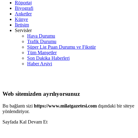
Röportaj
Biyografi
Anketler
Künye
İletişim
Servisler
Hava Durumu
Trafik Durumu
Süper Lig Puan Durumu ve Fikstür
Tüm Manşetler
Son Dakika Haberleri
Haber Arşivi
Web sitemizden ayrılıyorsunuz
Bu bağlantı sizi
https://www.milatgazetesi.com
dışındaki bir siteye
yönlendiriyor.
Sayfada Kal
Devam Et