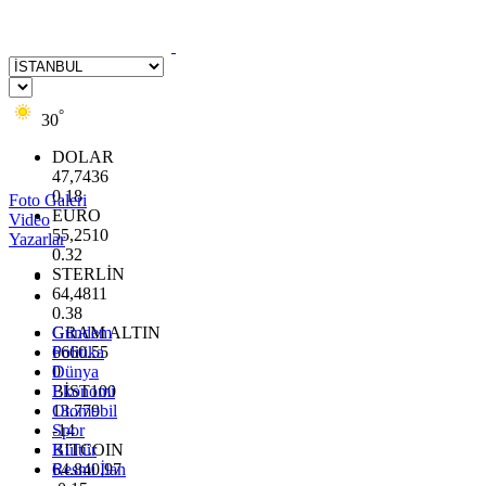
°
30
DOLAR
47,7436
0.18
Foto Galeri
EURO
Video
55,2510
Yazarlar
0.32
STERLİN
64,4811
0.38
GRAM ALTIN
Gündem
6660.55
Politika
0
Dünya
BİST100
Ekonomi
13.779
Otomobil
-14
Spor
BITCOIN
Kültür
64.840,97
Resmi İlan