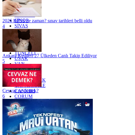
RİZE
SAKARYA
SAMSUN
SİNOP
2026 KPSS ne zaman? sınav tarihleri belli oldu
SİVAS
4
SİİRT
TEKİRDAĞ
TOKAT
TRABZON
TUNCELİ
Ankara Kedileri 27 Ülkeden Canlı Takip Ediliyor
UŞAK
5
VAN
YALOVA
YOZGAT
ZONGULDAK
ÇANAKKALE
Cevvaz ne demek?
ÇANKIRI
6
ÇORUM
İSTANBUL
İZMİR
ŞANLIURFA
ŞIRNAK