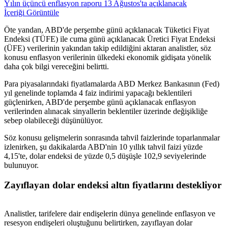
Yılın üçüncü enflasyon raporu 13 Ağustos'ta açıklanacak
İçeriği Görüntüle
Öte yandan, ABD'de perşembe günü açıklanacak Tüketici Fiyat
Endeksi (TÜFE) ile cuma günü açıklanacak Üretici Fiyat Endeksi
(ÜFE) verilerinin yakından takip edildiğini aktaran analistler, söz
konusu enflasyon verilerinin ülkedeki ekonomik gidişata yönelik
daha çok bilgi vereceğini belirtti.
Para piyasalarındaki fiyatlamalarda ABD Merkez Bankasının (Fed)
yıl genelinde toplamda 4 faiz indirimi yapacağı beklentileri
güçlenirken, ABD'de perşembe günü açıklanacak enflasyon
verilerinden alınacak sinyallerin beklentiler üzerinde değişikliğe
sebep olabileceği düşünülüyor.
Söz konusu gelişmelerin sonrasında tahvil faizlerinde toparlanmalar
izlenirken, şu dakikalarda ABD'nin 10 yıllık tahvil faizi yüzde
4,15'te, dolar endeksi de yüzde 0,5 düşüşle 102,9 seviyelerinde
bulunuyor.
Zayıflayan dolar endeksi altın fiyatlarını destekliyor
Analistler, tarifelere dair endişelerin dünya genelinde enflasyon ve
resesyon endişeleri oluştuğunu belirtirken, zayıflayan dolar