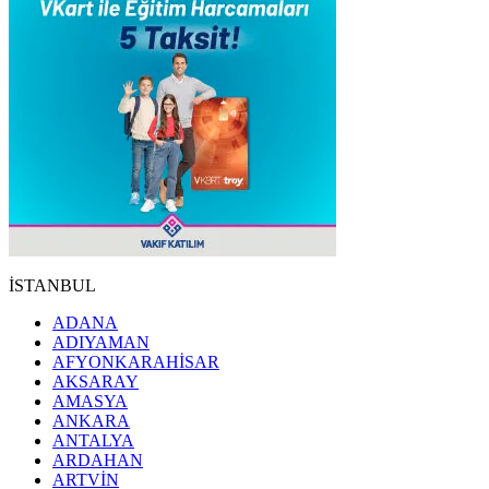
İSTANBUL
ADANA
ADIYAMAN
AFYONKARAHİSAR
AKSARAY
AMASYA
ANKARA
ANTALYA
ARDAHAN
ARTVİN