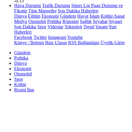
-0.15
Hava Durumu
Trafik Durumu
Süper Lig Puan Durumu ve
Fikstür
Tüm Manşetler
Son Dakika Haberleri
Dünya
Eğitim
Ekonomi
Gündem
Hayat
İslam
Kültür-Sanat
Medya
Otomobil
Politika
Röportaj
Sağlık
Seyahat
Siyaset
Son Dakika
Spor
Videolar
Teknoloji
Trend
Yaşam
Yurt
Haberleri
Facebook
Twitter
Instagram
Youtube
Künye / İletişim
Bize Ulaşın
RSS Bağlantıları
Üyelik Girişi
Gündem
Politika
Dünya
Ekonomi
Otomobil
Spor
Kültür
Resmi İlan