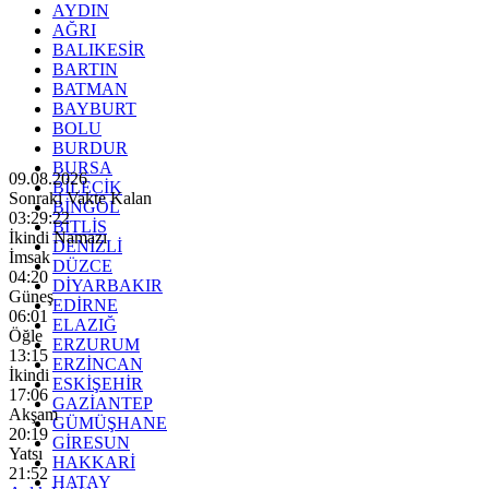
AYDIN
AĞRI
BALIKESİR
BARTIN
BATMAN
BAYBURT
BOLU
BURDUR
BURSA
09.08.2026
BİLECİK
Sonraki Vakte Kalan
BİNGÖL
03:29:20
BİTLİS
İkindi Namazı
DENİZLİ
İmsak
DÜZCE
04:20
DİYARBAKIR
Güneş
EDİRNE
06:01
ELAZIĞ
Öğle
ERZURUM
13:15
ERZİNCAN
İkindi
ESKİŞEHİR
17:06
GAZİANTEP
Akşam
GÜMÜŞHANE
20:19
GİRESUN
Yatsı
HAKKARİ
21:52
HATAY