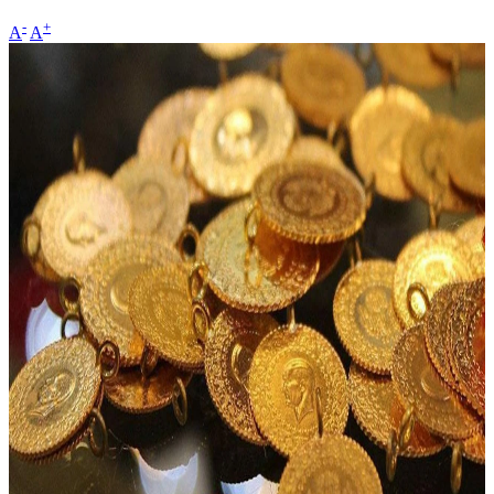
-
+
A
A