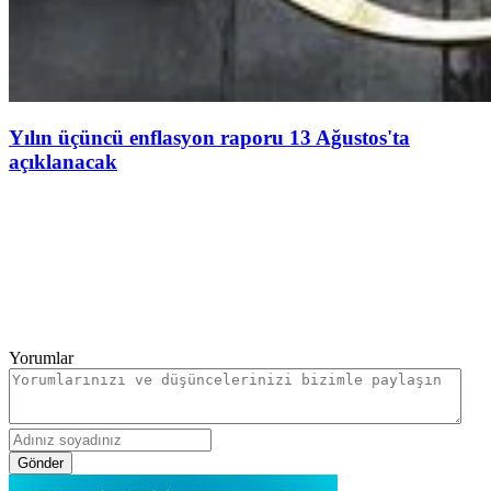
Yılın üçüncü enflasyon raporu 13 Ağustos'ta
açıklanacak
Yorumlar
Gönder