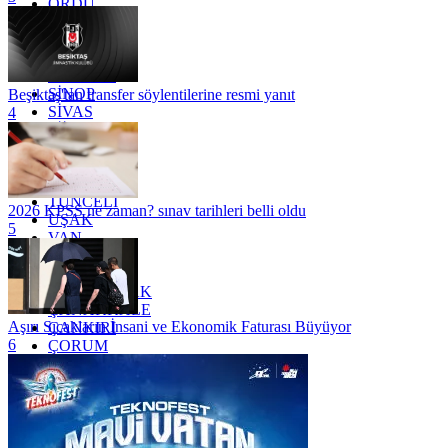
ORDU
OSMANİYE
RİZE
SAKARYA
SAMSUN
SİNOP
Beşiktaş'tan transfer söylentilerine resmi yanıt
SİVAS
4
SİİRT
TEKİRDAĞ
TOKAT
TRABZON
TUNCELİ
2026 KPSS ne zaman? sınav tarihleri belli oldu
UŞAK
5
VAN
YALOVA
YOZGAT
ZONGULDAK
ÇANAKKALE
Aşırı Sıcakların İnsani ve Ekonomik Faturası Büyüyor
ÇANKIRI
6
ÇORUM
İSTANBUL
İZMİR
ŞANLIURFA
ŞIRNAK