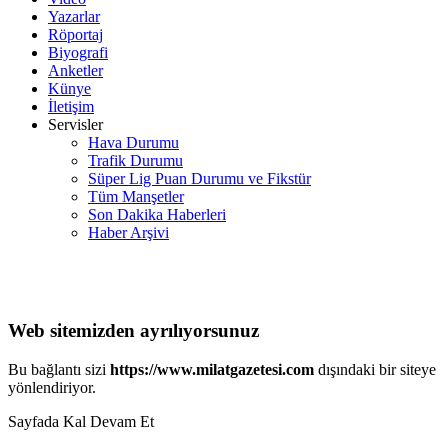
Yazarlar
Röportaj
Biyografi
Anketler
Künye
İletişim
Servisler
Hava Durumu
Trafik Durumu
Süper Lig Puan Durumu ve Fikstür
Tüm Manşetler
Son Dakika Haberleri
Haber Arşivi
Web sitemizden ayrılıyorsunuz
Bu bağlantı sizi
https://www.milatgazetesi.com
dışındaki bir siteye
yönlendiriyor.
Sayfada Kal
Devam Et