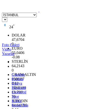
°
24
DOLAR
47,6704
0
Foto Galeri
EURO
Video
55,0406
Yazarlar
-0.08
STERLİN
64,2143
0
GRAM ALTIN
Gündem
6500.87
Politika
0.12
Dünya
BİST100
Ekonomi
13.799
Otomobil
70
Spor
BITCOIN
Kültür
64.643,95
Resmi İlan