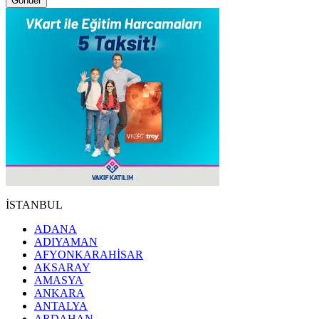
Gönder
İSTANBUL
ADANA
ADIYAMAN
AFYONKARAHİSAR
AKSARAY
AMASYA
ANKARA
ANTALYA
ARDAHAN