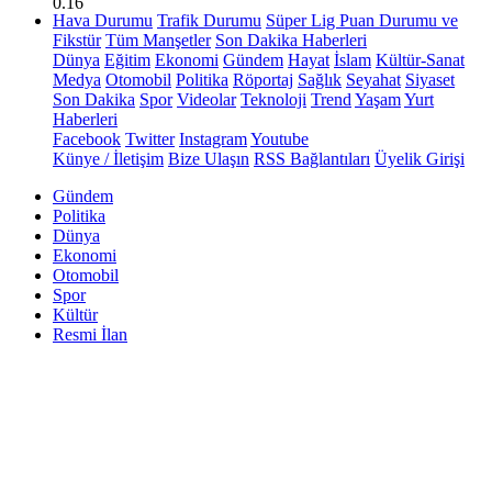
0.16
Hava Durumu
Trafik Durumu
Süper Lig Puan Durumu ve
Fikstür
Tüm Manşetler
Son Dakika Haberleri
Dünya
Eğitim
Ekonomi
Gündem
Hayat
İslam
Kültür-Sanat
Medya
Otomobil
Politika
Röportaj
Sağlık
Seyahat
Siyaset
Son Dakika
Spor
Videolar
Teknoloji
Trend
Yaşam
Yurt
Haberleri
Facebook
Twitter
Instagram
Youtube
Künye / İletişim
Bize Ulaşın
RSS Bağlantıları
Üyelik Girişi
Gündem
Politika
Dünya
Ekonomi
Otomobil
Spor
Kültür
Resmi İlan