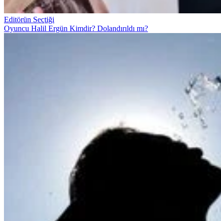
Editörün Seçtiği
Oyuncu Halil Ergün Kimdir? Dolandırıldı mı?