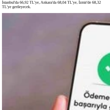
İstanbul'da 66,92 TL'ye, Ankara'da 68,04 TL'ye, İzmir'de 68,32
TL'ye gerileyecek.