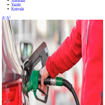
Telegram
Yazdır
Kopyala
-
+
A
A