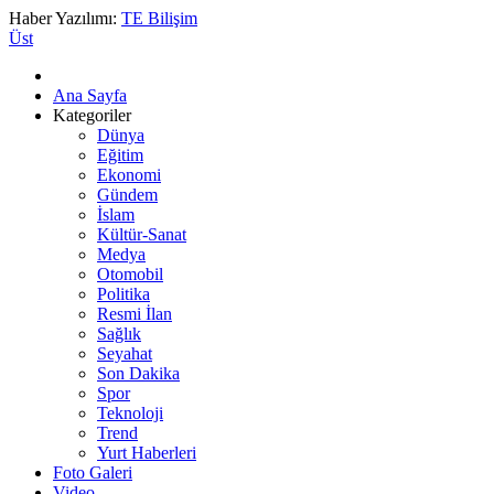
Haber Yazılımı:
TE Bilişim
Üst
Ana Sayfa
Kategoriler
Dünya
Eğitim
Ekonomi
Gündem
İslam
Kültür-Sanat
Medya
Otomobil
Politika
Resmi İlan
Sağlık
Seyahat
Son Dakika
Spor
Teknoloji
Trend
Yurt Haberleri
Foto Galeri
Video