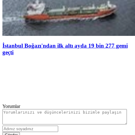
İstanbul Boğazı'ndan ilk altı ayda 19 bin 277 gemi
geçti
Yorumlar