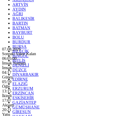
ARTVİN
AYDIN
AĞRI
BALIKESİR
BARTIN
BATMAN
BAYBURT
BOLU
BURDUR
BURSA
07.08.2026
BİLECİK
Sonraki Vakte Kalan
BİNGÖL
06:04:58
BİTLİS
İmsak Namazı
DENİZLİ
İmsak
DÜZCE
04:17
DİYARBAKIR
Güneş
EDİRNE
05:59
ELAZIĞ
Öğle
ERZURUM
13:15
ERZİNCAN
İkindi
ESKİŞEHİR
17:07
GAZİANTEP
Akşam
GÜMÜŞHANE
20:21
GİRESUN
Yatsı