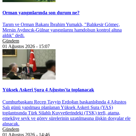
Orman yangınlarında son durum ne?
Tarım ve Orman Bakanı İbrahim Yumaklı, "Balıkesir Gömeç,
Mersin Aydıncık-Gülnar yangınlarını hamdolsun kontrol altına
aldık" dedi.
Gündem
01 Ağustos 2026 - 15:07
Yüksek Askeri Şura 4 Ağustos'ta toplanacak
Cumhurbaşkanı Recep Tayyip Erdoğan başkanlığında 4 Ağustos
Salı günü yapılması planlanan Yüksek Askeri Şura (YAŞ)
toplantısında Türk Silahlı Kuvvetlerindeki (TSK) terfi, atama,
emekliye sevk ve görev sürelerinin uzatılmasına ilişkin dosyalar ele
alınacak.
Gündem
01 Ağustos 2026 - 14:46