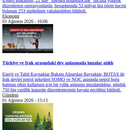
İçişleri Bakanlığı, 22 ilde "nitelikli dolandırıcılık" suçuna yönelik
düzenlenen operasyonlarda, hesaplarında 52 milyar lira işlem hacmi
bulunan 253 şüphelinin yakalandığını bildirdi.
Ekonomi
01 Ağustos 2026 - 16:06
Türkiye ve Irak arasındaki dev anlaşmada imzalar atıldı
Enerji ve Tabii Kaynaklar Bakanı Alparslan Bayraktar, BOTAŞ ile
Irak devlet petrol şirketleri SOMO ve NOC arasında petrol boru
hattının etkin kullanımı için bir yıllık anlaşma imzalandığını, günlük
750 bin varillik kapasite düzenlemesinin hayata geçtiğini bildirdi.
Gündem
01 Ağustos 2026 - 15:13