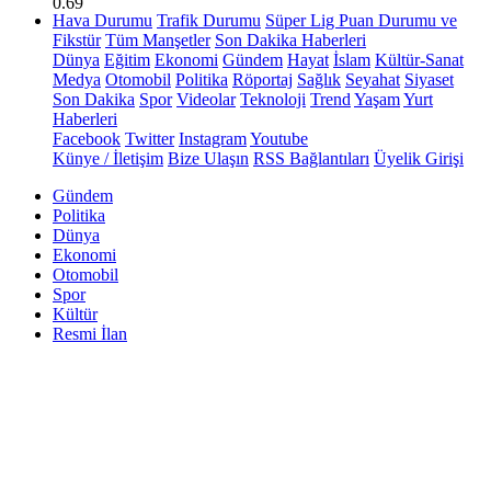
0.69
Hava Durumu
Trafik Durumu
Süper Lig Puan Durumu ve
Fikstür
Tüm Manşetler
Son Dakika Haberleri
Dünya
Eğitim
Ekonomi
Gündem
Hayat
İslam
Kültür-Sanat
Medya
Otomobil
Politika
Röportaj
Sağlık
Seyahat
Siyaset
Son Dakika
Spor
Videolar
Teknoloji
Trend
Yaşam
Yurt
Haberleri
Facebook
Twitter
Instagram
Youtube
Künye / İletişim
Bize Ulaşın
RSS Bağlantıları
Üyelik Girişi
Gündem
Politika
Dünya
Ekonomi
Otomobil
Spor
Kültür
Resmi İlan