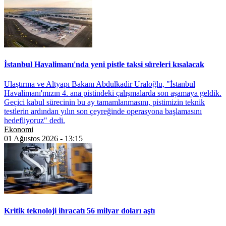
İstanbul Havalimanı'nda yeni pistle taksi süreleri kısalacak
Ulaştırma ve Altyapı Bakanı Abdulkadir Uraloğlu, "İstanbul
Havalimanı'mızın 4. ana pistindeki çalışmalarda son aşamaya geldik.
Geçici kabul sürecinin bu ay tamamlanmasını, pistimizin teknik
testlerin ardından yılın son çeyreğinde operasyona başlamasını
hedefliyoruz" dedi.
Ekonomi
01 Ağustos 2026 - 13:15
Kritik teknoloji ihracatı 56 milyar doları aştı