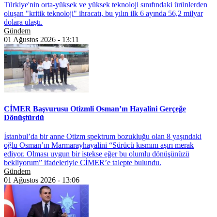
Türkiye'nin orta-yüksek ve yüksek teknoloji sınıfındaki ürünlerden
oluşan "kritik teknoloji" ihracatı, bu yılın ilk 6 ayında 56,2 milyar
dolara ulaştı.
Gündem
01 Ağustos 2026 - 13:11
CİMER Başvurusu Otizmli Osman’ın Hayalini Gerçeğe
Dönüştürdü
İstanbul’da bir anne Otizm spektrum bozukluğu olan 8 yaşındaki
oğlu Osman’ın Marmarayhayalini “Sürücü kısmını aşırı merak
ediyor. Olması uygun bir istekse eğer bu olumlu dönüşünüzü
bekliyorum” ifadeleriyle CİMER’e talepte bulundu.
Gündem
01 Ağustos 2026 - 13:06