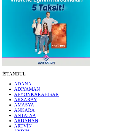
İSTANBUL
ADANA
ADIYAMAN
AFYONKARAHİSAR
AKSARAY
AMASYA
ANKARA
ANTALYA
ARDAHAN
ARTVİN