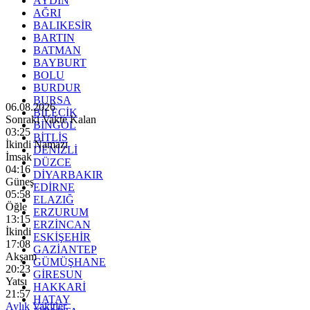
AYDIN
AĞRI
BALIKESİR
BARTIN
BATMAN
BAYBURT
BOLU
BURDUR
BURSA
06.08.2026
BİLECİK
Sonraki Vakte Kalan
BİNGÖL
03:24
BİTLİS
İkindi Namazı
DENİZLİ
İmsak
DÜZCE
04:16
DİYARBAKIR
Güneş
EDİRNE
05:58
ELAZIĞ
Öğle
ERZURUM
13:15
ERZİNCAN
İkindi
ESKİŞEHİR
17:08
GAZİANTEP
Akşam
GÜMÜŞHANE
20:23
GİRESUN
Yatsı
HAKKARİ
21:57
HATAY
Aylık Vakitler