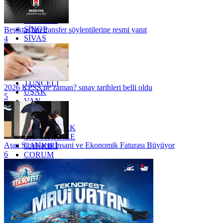
RİZE
SAKARYA
SAMSUN
SİNOP
Beşiktaş'tan transfer söylentilerine resmi yanıt
SİVAS
4
SİİRT
TEKİRDAĞ
TOKAT
TRABZON
TUNCELİ
2026 KPSS ne zaman? sınav tarihleri belli oldu
UŞAK
5
VAN
YALOVA
YOZGAT
ZONGULDAK
ÇANAKKALE
Aşırı Sıcakların İnsani ve Ekonomik Faturası Büyüyor
ÇANKIRI
6
ÇORUM
İSTANBUL
İZMİR
ŞANLIURFA
ŞIRNAK