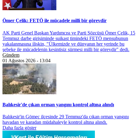
Ömer Çelik: FETÖ ile mücadele milli bir görevdir
AK Parti Genel Başkan Yardımcısı ve Parti Sözcüsü Ömer Çelik, 15
Temmuz darbe girişiminde suikast timindeki FETÖ mensubunun
yakalanmasına ilişkin, "Ülkemizde ve dünyanın her yerinde bu
şebeke ile mücadelenin kesintisiz sürmesi milli bir görevdir" dedi.
Gündem
01 Ağustos 2026 - 13:04
Balıkesir'de çıkan orman yangını kontrol altına alındı
Balıkesir'in Gömeç ilçesinde 29 Temmuz'da çıkan orman yangını
havadan ve karadan müdahaleyle kontrol altına alındı.
Daha fazla göster