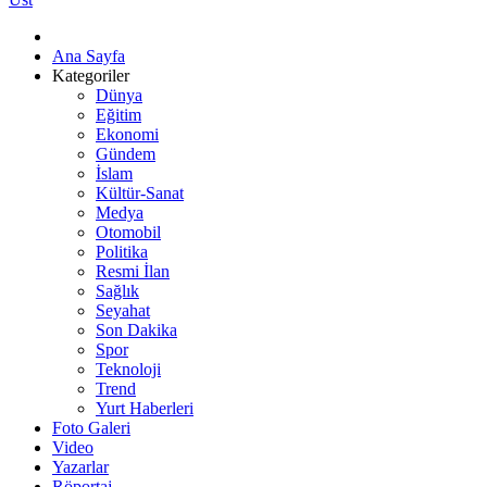
Ana Sayfa
Kategoriler
Dünya
Eğitim
Ekonomi
Gündem
İslam
Kültür-Sanat
Medya
Otomobil
Politika
Resmi İlan
Sağlık
Seyahat
Son Dakika
Spor
Teknoloji
Trend
Yurt Haberleri
Foto Galeri
Video
Yazarlar
Röportaj