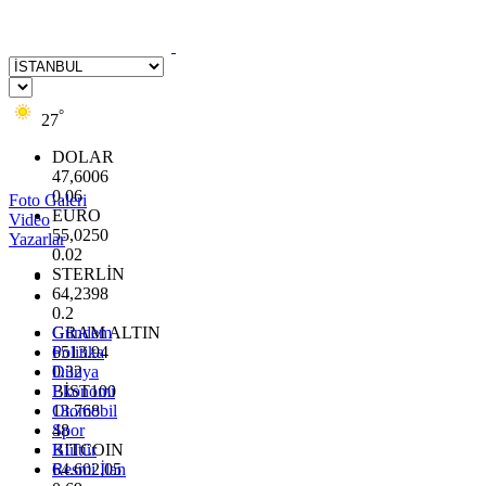
°
27
DOLAR
47,6006
0.06
Foto Galeri
EURO
Video
55,0250
Yazarlar
0.02
STERLİN
64,2398
0.2
GRAM ALTIN
Gündem
6513.94
Politika
0.32
Dünya
BİST100
Ekonomi
13.768
Otomobil
48
Spor
BITCOIN
Kültür
64.602,05
Resmi İlan