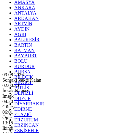
AMASYA
ANKARA
ANTALYA
ARDAHAN
ARTVİN
AYDIN
AĞRI
BALIKESİR
BARTIN
BATMAN
BAYBURT
BOLU
BURDUR
BURSA
09.08.2026
BİLECİK
Sonraki Vakte Kalan
BİNGÖL
02:00:18
BİTLİS
İmsak Namazı
DENİZLİ
İmsak
DÜZCE
04:20
DİYARBAKIR
Güneş
EDİRNE
06:01
ELAZIĞ
Öğle
ERZURUM
13:15
ERZİNCAN
İkindi
ESKİŞEHİR