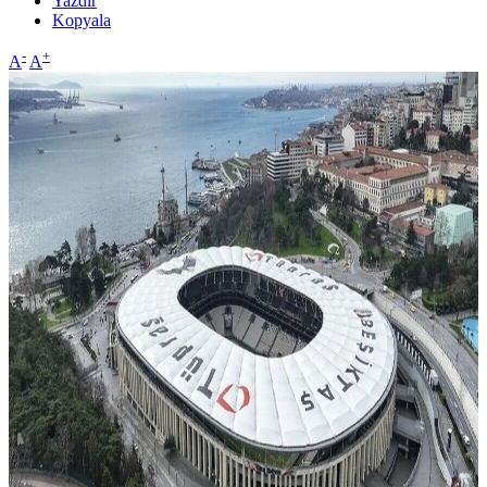
Yazdır
Kopyala
-
+
A
A