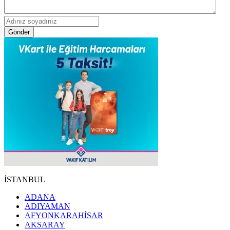
Gönder
İSTANBUL
ADANA
ADIYAMAN
AFYONKARAHİSAR
AKSARAY