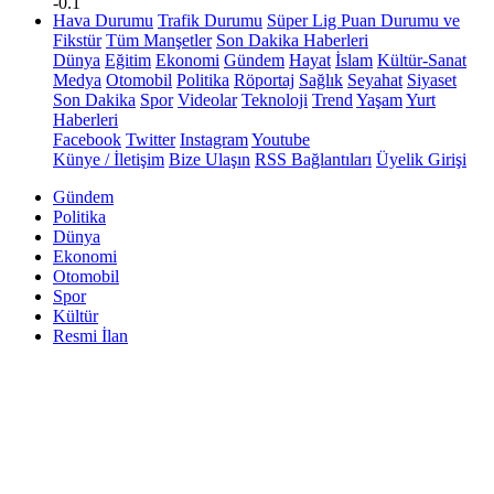
-0.1
Hava Durumu
Trafik Durumu
Süper Lig Puan Durumu ve
Fikstür
Tüm Manşetler
Son Dakika Haberleri
Dünya
Eğitim
Ekonomi
Gündem
Hayat
İslam
Kültür-Sanat
Medya
Otomobil
Politika
Röportaj
Sağlık
Seyahat
Siyaset
Son Dakika
Spor
Videolar
Teknoloji
Trend
Yaşam
Yurt
Haberleri
Facebook
Twitter
Instagram
Youtube
Künye / İletişim
Bize Ulaşın
RSS Bağlantıları
Üyelik Girişi
Gündem
Politika
Dünya
Ekonomi
Otomobil
Spor
Kültür
Resmi İlan