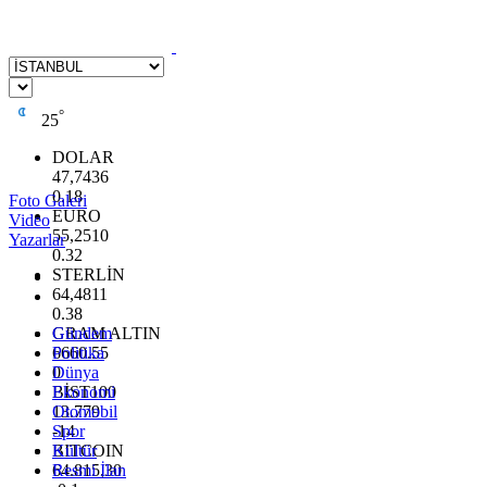
°
25
DOLAR
47,7436
0.18
Foto Galeri
EURO
Video
55,2510
Yazarlar
0.32
STERLİN
64,4811
0.38
GRAM ALTIN
Gündem
6660.55
Politika
0
Dünya
BİST100
Ekonomi
13.779
Otomobil
-14
Spor
BITCOIN
Kültür
64.815,30
Resmi İlan