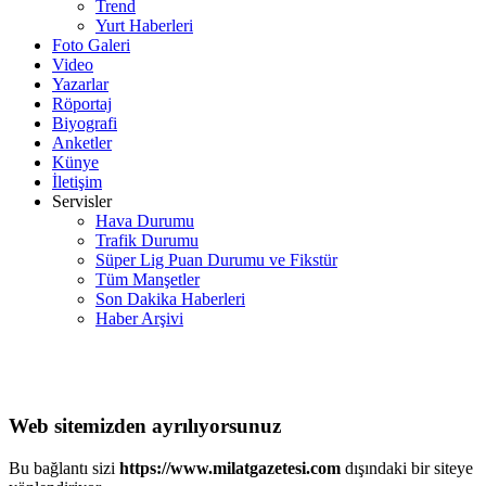
Trend
Yurt Haberleri
Foto Galeri
Video
Yazarlar
Röportaj
Biyografi
Anketler
Künye
İletişim
Servisler
Hava Durumu
Trafik Durumu
Süper Lig Puan Durumu ve Fikstür
Tüm Manşetler
Son Dakika Haberleri
Haber Arşivi
Web sitemizden ayrılıyorsunuz
Bu bağlantı sizi
https://www.milatgazetesi.com
dışındaki bir siteye