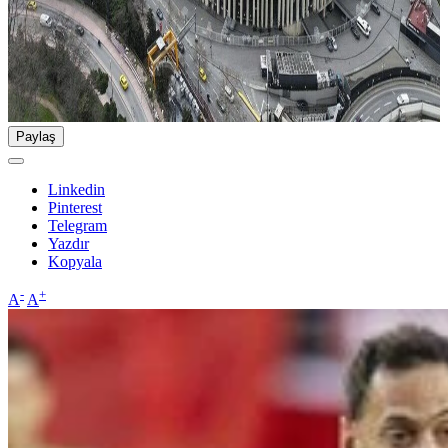
Paylaş
Linkedin
Pinterest
Telegram
Yazdır
Kopyala
-
+
A
A