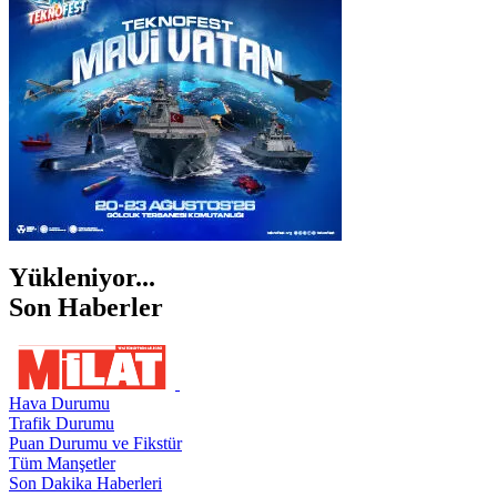
ŞANLIURFA
ŞIRNAK
Yükleniyor...
Son Haberler
Hava Durumu
Trafik Durumu
Puan Durumu ve Fikstür
Tüm Manşetler
Son Dakika Haberleri