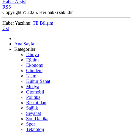
Haber Arşivi
RSS
Copyright © 2025. Her hakkı saklıdır.
Haber Yazılımı:
TE Bilişim
Üst
Ana Sayfa
Kategoriler
Dünya
Eğitim
Ekonomi
Gündem
İslam
Kültür-Sanat
Medya
Otomobil
Politika
Resmi İlan
Sağlık
Seyahat
Son Dakika
Spor
Teknoloji