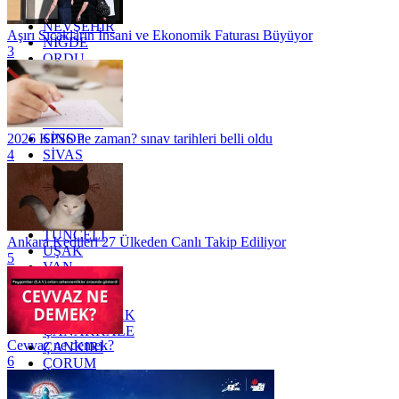
MUŞ
NEVŞEHİR
Aşırı Sıcakların İnsani ve Ekonomik Faturası Büyüyor
NİĞDE
3
ORDU
OSMANİYE
RİZE
SAKARYA
SAMSUN
SİNOP
2026 KPSS ne zaman? sınav tarihleri belli oldu
SİVAS
4
SİİRT
TEKİRDAĞ
TOKAT
TRABZON
TUNCELİ
Ankara Kedileri 27 Ülkeden Canlı Takip Ediliyor
UŞAK
5
VAN
YALOVA
YOZGAT
ZONGULDAK
ÇANAKKALE
Cevvaz ne demek?
ÇANKIRI
6
ÇORUM
İSTANBUL
İZMİR