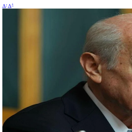
-
+
A
A