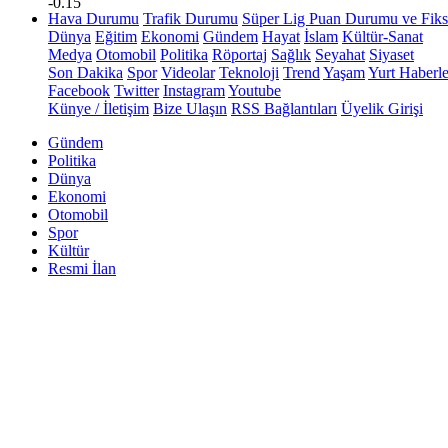
-0.15
Hava Durumu
Trafik Durumu
Süper Lig Puan Durumu ve Fiks
Dünya
Eğitim
Ekonomi
Gündem
Hayat
İslam
Kültür-Sanat
Medya
Otomobil
Politika
Röportaj
Sağlık
Seyahat
Siyaset
Son Dakika
Spor
Videolar
Teknoloji
Trend
Yaşam
Yurt Haberle
Facebook
Twitter
Instagram
Youtube
Künye / İletişim
Bize Ulaşın
RSS Bağlantıları
Üyelik Girişi
Gündem
Politika
Dünya
Ekonomi
Otomobil
Spor
Kültür
Resmi İlan