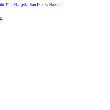
tür
Tüm Manşetler
Son Dakika Haberleri
ri