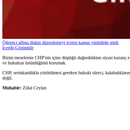
Öğrenci affına ilişkin düzenlemeyi içeren kanun yürürlüğe girdi
İçeriği Görüntüle
Bizim meselemiz CHP'nin içine düştüğü dağınıklıktan siyasi kazanç el
ve hukukun üstünlüğünü korumak.
CHP, serinkanlılıkla yürütülmesi gereken hukuki süreci, kalabalıkları
değil.
Muhabir:
Zülal Ceylan