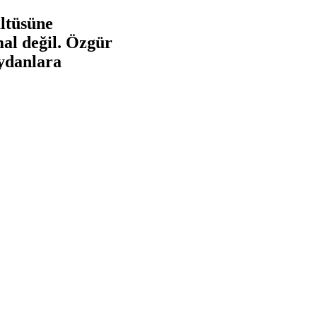
ültüsüne
mal değil. Özgür
eydanlara