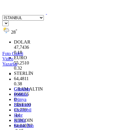
°
28
DOLAR
47,7436
0.18
Foto Galeri
EURO
Video
55,2510
Yazarlar
0.32
STERLİN
64,4811
0.38
GRAM ALTIN
Gündem
6660.55
Politika
0
Dünya
BİST100
Ekonomi
13.779
Otomobil
-14
Spor
BITCOIN
Kültür
64.840,97
Resmi İlan