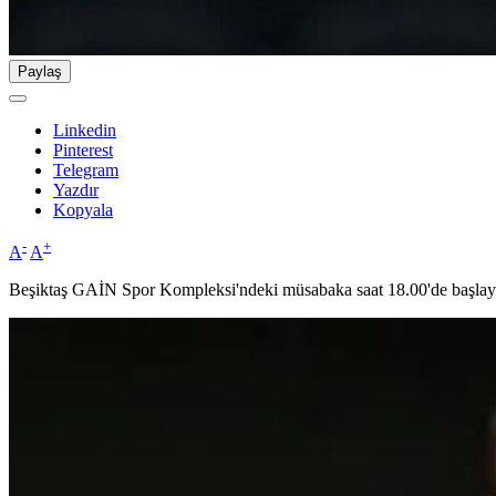
Paylaş
Linkedin
Pinterest
Telegram
Yazdır
Kopyala
-
+
A
A
Beşiktaş GAİN Spor Kompleksi'ndeki müsabaka saat 18.00'de başlay