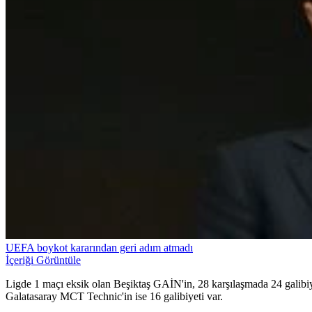
UEFA boykot kararından geri adım atmadı
İçeriği Görüntüle
Ligde 1 maçı eksik olan Beşiktaş GAİN'in, 28 karşılaşmada 24 galibiye
Galatasaray MCT Technic'in ise 16 galibiyeti var.