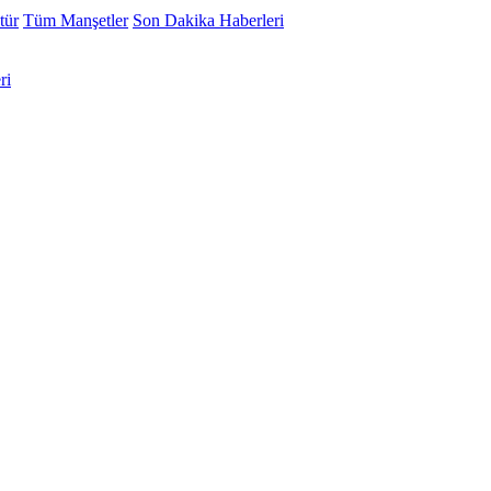
tür
Tüm Manşetler
Son Dakika Haberleri
ri