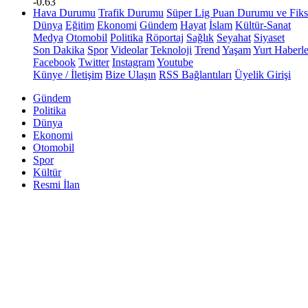
-0.63
Hava Durumu
Trafik Durumu
Süper Lig Puan Durumu ve Fiks
Dünya
Eğitim
Ekonomi
Gündem
Hayat
İslam
Kültür-Sanat
Medya
Otomobil
Politika
Röportaj
Sağlık
Seyahat
Siyaset
Son Dakika
Spor
Videolar
Teknoloji
Trend
Yaşam
Yurt Haberle
Facebook
Twitter
Instagram
Youtube
Künye / İletişim
Bize Ulaşın
RSS Bağlantıları
Üyelik Girişi
Gündem
Politika
Dünya
Ekonomi
Otomobil
Spor
Kültür
Resmi İlan