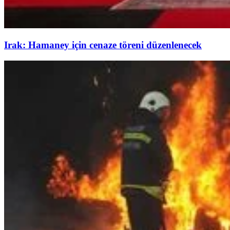
Irak: Hamaney için cenaze töreni düzenlenecek