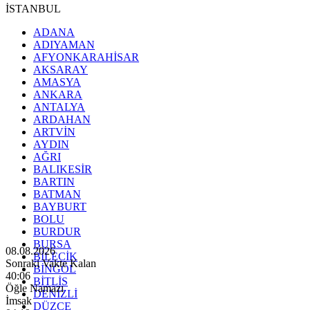
İSTANBUL
ADANA
ADIYAMAN
AFYONKARAHİSAR
AKSARAY
AMASYA
ANKARA
ANTALYA
ARDAHAN
ARTVİN
AYDIN
AĞRI
BALIKESİR
BARTIN
BATMAN
BAYBURT
BOLU
BURDUR
BURSA
08.08.2026
BİLECİK
Sonraki Vakte Kalan
BİNGÖL
40:04
BİTLİS
Öğle Namazı
DENİZLİ
İmsak
DÜZCE