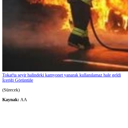
Tokat'ta seyir halindeki kamyonet yanarak kullanılamaz hale geldi
İçeriği Görüntüle
(Sürecek)
Kaynak:
AA