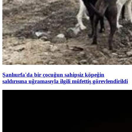
Şanlıurfa'da bir çocuğun sahipsiz köpeğin
saldırısına uğramasıyla ilgili müfettiş görevlendirildi