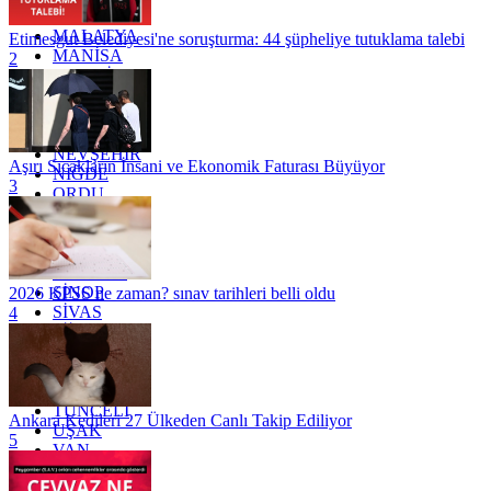
KİLİS
MALATYA
Etimesgut Belediyesi'ne soruşturma: 44 şüpheliye tutuklama talebi
MANİSA
2
MARDİN
MERSİN
MUĞLA
MUŞ
NEVŞEHİR
Aşırı Sıcakların İnsani ve Ekonomik Faturası Büyüyor
NİĞDE
3
ORDU
OSMANİYE
RİZE
SAKARYA
SAMSUN
SİNOP
2026 KPSS ne zaman? sınav tarihleri belli oldu
SİVAS
4
SİİRT
TEKİRDAĞ
TOKAT
TRABZON
TUNCELİ
Ankara Kedileri 27 Ülkeden Canlı Takip Ediliyor
UŞAK
5
VAN
YALOVA
YOZGAT