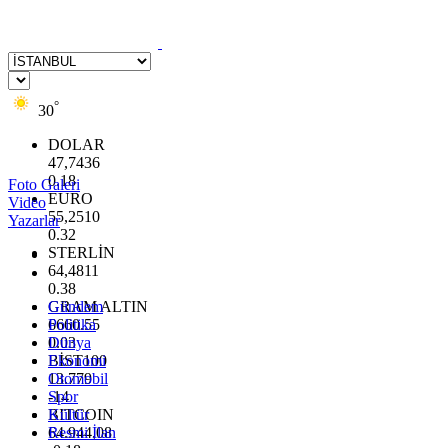
°
30
DOLAR
47,7436
0.18
Foto Galeri
EURO
Video
55,2510
Yazarlar
0.32
STERLİN
64,4811
0.38
GRAM ALTIN
Gündem
6660.55
Politika
0.03
Dünya
BİST100
Ekonomi
13.779
Otomobil
-14
Spor
BITCOIN
Kültür
64.944,08
Resmi İlan