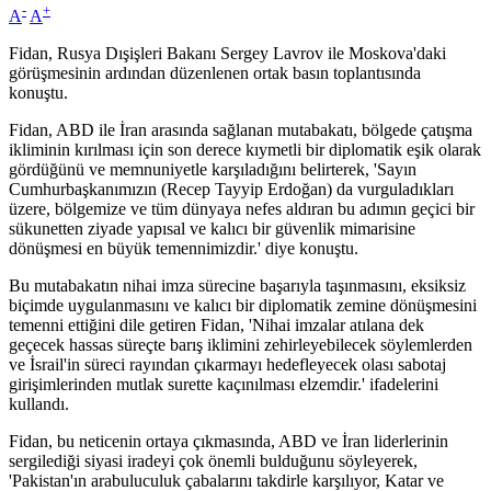
-
+
A
A
Fidan, Rusya Dışişleri Bakanı Sergey Lavrov ile Moskova'daki
görüşmesinin ardından düzenlenen ortak basın toplantısında
konuştu.
Fidan, ABD ile İran arasında sağlanan mutabakatı, bölgede çatışma
ikliminin kırılması için son derece kıymetli bir diplomatik eşik olarak
gördüğünü ve memnuniyetle karşıladığını belirterek, 'Sayın
Cumhurbaşkanımızın (Recep Tayyip Erdoğan) da vurguladıkları
üzere, bölgemize ve tüm dünyaya nefes aldıran bu adımın geçici bir
sükunetten ziyade yapısal ve kalıcı bir güvenlik mimarisine
dönüşmesi en büyük temennimizdir.' diye konuştu.
Bu mutabakatın nihai imza sürecine başarıyla taşınmasını, eksiksiz
biçimde uygulanmasını ve kalıcı bir diplomatik zemine dönüşmesini
temenni ettiğini dile getiren Fidan, 'Nihai imzalar atılana dek
geçecek hassas süreçte barış iklimini zehirleyebilecek söylemlerden
ve İsrail'in süreci rayından çıkarmayı hedefleyecek olası sabotaj
girişimlerinden mutlak surette kaçınılması elzemdir.' ifadelerini
kullandı.
Fidan, bu neticenin ortaya çıkmasında, ABD ve İran liderlerinin
sergilediği siyasi iradeyi çok önemli bulduğunu söyleyerek,
'Pakistan'ın arabuluculuk çabalarını takdirle karşılıyor, Katar ve