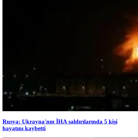
Rusya: Ukrayna'nın İHA saldırılarında 5 kişi
hayatını kaybetti