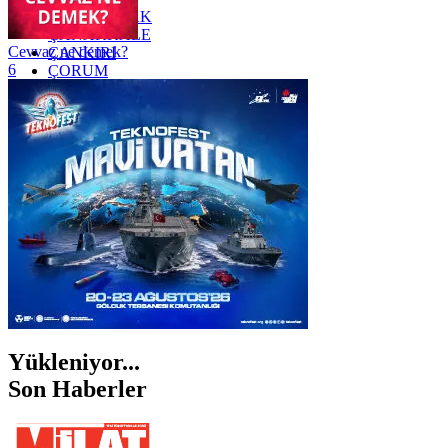
ZONGULDAK
ÇANAKKALE
Cevvaz ne demek?
ÇANKIRI
6
ÇORUM
İSTANBUL
İZMİR
ŞANLIURFA
ŞIRNAK
Yükleniyor...
Son Haberler