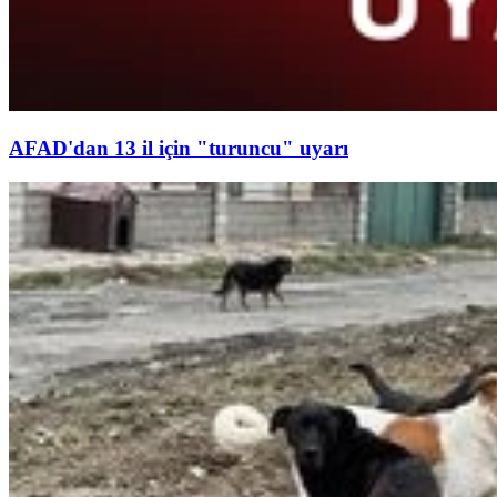
AFAD'dan 13 il için "turuncu" uyarı