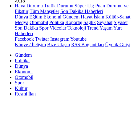
-0.18
Hava Durumu
Trafik Durumu
Süper Lig Puan Durumu ve
Fikstür
Tüm Manşetler
Son Dakika Haberleri
Dünya
Eğitim
Ekonomi
Gündem
Hayat
İslam
Kültür-Sanat
Medya
Otomobil
Politika
Röportaj
Sağlık
Seyahat
Siyaset
Son Dakika
Spor
Videolar
Teknoloji
Trend
Yaşam
Yurt
Haberleri
Facebook
Twitter
Instagram
Youtube
Künye / İletişim
Bize Ulaşın
RSS Bağlantıları
Üyelik Girişi
Gündem
Politika
Dünya
Ekonomi
Otomobil
Spor
Kültür
Resmi İlan