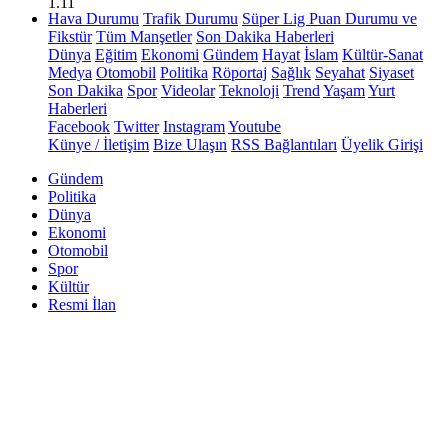
1.11
Hava Durumu
Trafik Durumu
Süper Lig Puan Durumu ve
Fikstür
Tüm Manşetler
Son Dakika Haberleri
Dünya
Eğitim
Ekonomi
Gündem
Hayat
İslam
Kültür-Sanat
Medya
Otomobil
Politika
Röportaj
Sağlık
Seyahat
Siyaset
Son Dakika
Spor
Videolar
Teknoloji
Trend
Yaşam
Yurt
Haberleri
Facebook
Twitter
Instagram
Youtube
Künye / İletişim
Bize Ulaşın
RSS Bağlantıları
Üyelik Girişi
Gündem
Politika
Dünya
Ekonomi
Otomobil
Spor
Kültür
Resmi İlan