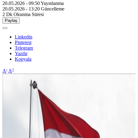
20.05.2026 - 09:50
Yayınlanma
20.05.2026 - 13:20
Güncelleme
2 Dk
Okunma Süresi
Paylaş
Linkedin
Pinterest
Telegram
Yazdır
Kopyala
-
+
A
A