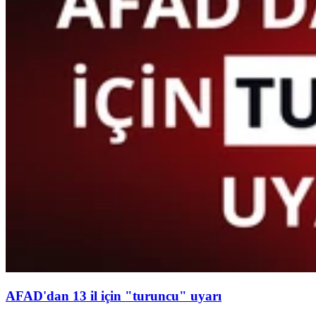
AFAD'dan 13 il için "turuncu" uyarı