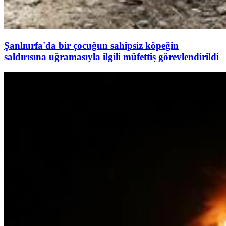
Şanlıurfa'da bir çocuğun sahipsiz köpeğin
saldırısına uğramasıyla ilgili müfettiş görevlendirildi