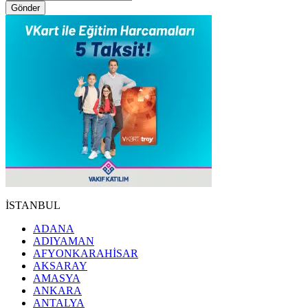
Gönder
İSTANBUL
ADANA
ADIYAMAN
AFYONKARAHİSAR
AKSARAY
AMASYA
ANKARA
ANTALYA