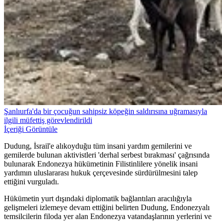
Şanlıurfa'da bir çocuğun sahipsiz köpeğin saldırısına uğramasıyla
ilgili müfettiş görevlendirildi
İçeriği Görüntüle
Dudung, İsrail'e alıkoyduğu tüm insani yardım gemilerini ve
gemilerde bulunan aktivistleri 'derhal serbest bırakması' çağrısında
bulunarak Endonezya hükümetinin Filistinlilere yönelik insani
yardımın uluslararası hukuk çerçevesinde sürdürülmesini talep
ettiğini vurguladı.
Hükümetin yurt dışındaki diplomatik bağlantıları aracılığıyla
gelişmeleri izlemeye devam ettiğini belirten Dudung, Endonezyalı
temsilcilerin filoda yer alan Endonezya vatandaşlarının yerlerini ve