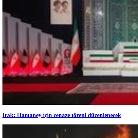
Irak: Hamaney için cenaze töreni düzenlenecek