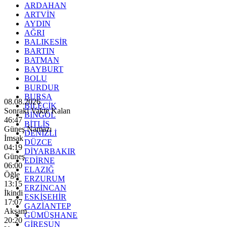
ARDAHAN
ARTVİN
AYDIN
AĞRI
BALIKESİR
BARTIN
BATMAN
BAYBURT
BOLU
BURDUR
BURSA
08.08.2026
BİLECİK
Sonraki Vakte Kalan
BİNGÖL
46:45
BİTLİS
Güneş Namazı
DENİZLİ
İmsak
DÜZCE
04:19
DİYARBAKIR
Güneş
EDİRNE
06:00
ELAZIĞ
Öğle
ERZURUM
13:15
ERZİNCAN
İkindi
ESKİŞEHİR
17:07
GAZİANTEP
Akşam
GÜMÜŞHANE
20:20
GİRESUN