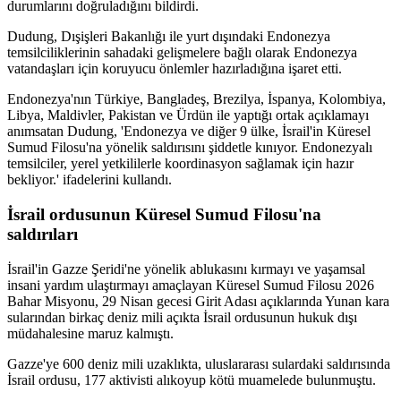
durumlarını doğruladığını bildirdi.
Dudung, Dışişleri Bakanlığı ile yurt dışındaki Endonezya
temsilciliklerinin sahadaki gelişmelere bağlı olarak Endonezya
vatandaşları için koruyucu önlemler hazırladığına işaret etti.
Endonezya'nın Türkiye, Bangladeş, Brezilya, İspanya, Kolombiya,
Libya, Maldivler, Pakistan ve Ürdün ile yaptığı ortak açıklamayı
anımsatan Dudung, 'Endonezya ve diğer 9 ülke, İsrail'in Küresel
Sumud Filosu'na yönelik saldırısını şiddetle kınıyor. Endonezyalı
temsilciler, yerel yetkililerle koordinasyon sağlamak için hazır
bekliyor.' ifadelerini kullandı.
İsrail ordusunun Küresel Sumud Filosu'na
saldırıları
İsrail'in Gazze Şeridi'ne yönelik ablukasını kırmayı ve yaşamsal
insani yardım ulaştırmayı amaçlayan Küresel Sumud Filosu 2026
Bahar Misyonu, 29 Nisan gecesi Girit Adası açıklarında Yunan kara
sularından birkaç deniz mili açıkta İsrail ordusunun hukuk dışı
müdahalesine maruz kalmıştı.
Gazze'ye 600 deniz mili uzaklıkta, uluslararası sulardaki saldırısında
İsrail ordusu, 177 aktivisti alıkoyup kötü muamelede bulunmuştu.