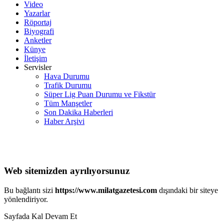
Video
Yazarlar
Röportaj
Biyografi
Anketler
Künye
İletişim
Servisler
Hava Durumu
Trafik Durumu
Süper Lig Puan Durumu ve Fikstür
Tüm Manşetler
Son Dakika Haberleri
Haber Arşivi
Web sitemizden ayrılıyorsunuz
Bu bağlantı sizi
https://www.milatgazetesi.com
dışındaki bir siteye
yönlendiriyor.
Sayfada Kal
Devam Et