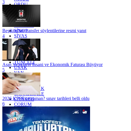
3
ORDU
OSMANİYE
RİZE
SAKARYA
SAMSUN
SİNOP
Beşiktaş'tan transfer söylentilerine resmi yanıt
SİVAS
4
SİİRT
TEKİRDAĞ
TOKAT
TRABZON
TUNCELİ
Aşırı Sıcakların İnsani ve Ekonomik Faturası Büyüyor
UŞAK
5
VAN
YALOVA
YOZGAT
ZONGULDAK
ÇANAKKALE
2026 KPSS ne zaman? sınav tarihleri belli oldu
ÇANKIRI
6
ÇORUM
İSTANBUL
İZMİR
ŞANLIURFA
ŞIRNAK