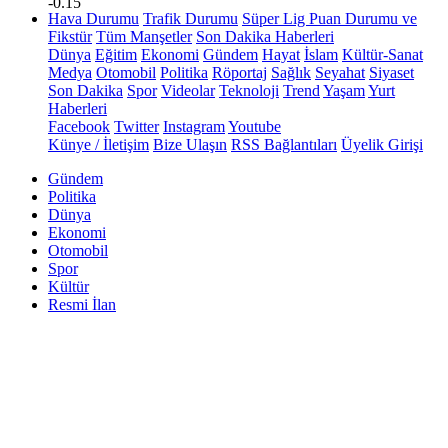
-0.15
Hava Durumu
Trafik Durumu
Süper Lig Puan Durumu ve
Fikstür
Tüm Manşetler
Son Dakika Haberleri
Dünya
Eğitim
Ekonomi
Gündem
Hayat
İslam
Kültür-Sanat
Medya
Otomobil
Politika
Röportaj
Sağlık
Seyahat
Siyaset
Son Dakika
Spor
Videolar
Teknoloji
Trend
Yaşam
Yurt
Haberleri
Facebook
Twitter
Instagram
Youtube
Künye / İletişim
Bize Ulaşın
RSS Bağlantıları
Üyelik Girişi
Gündem
Politika
Dünya
Ekonomi
Otomobil
Spor
Kültür
Resmi İlan