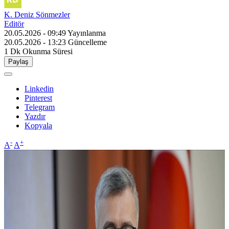
K. Deniz Sönmezler
Editör
20.05.2026 - 09:49
Yayınlanma
20.05.2026 - 13:23
Güncelleme
1 Dk
Okunma Süresi
Paylaş
Linkedin
Pinterest
Telegram
Yazdır
Kopyala
-
+
A
A