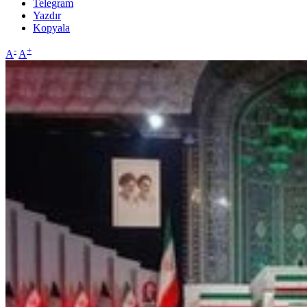
Telegram
Yazdır
Kopyala
-
+
A
A