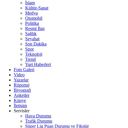
İslam
Kültür-Sanat
Medya
Otomobil
Politika
Resmi İlan
Sağlık
Seyahat
Son Dakika
Spor
Teknoloji
Trend
Yurt Haberleri
Foto Galeri
Video
Yazarlar
Röportaj
Biyografi
Anketler
Künye
İletişim
Servisler
Hava Durumu
Trafik Durumu
Süper Lig Puan Durumu ve Fikstür