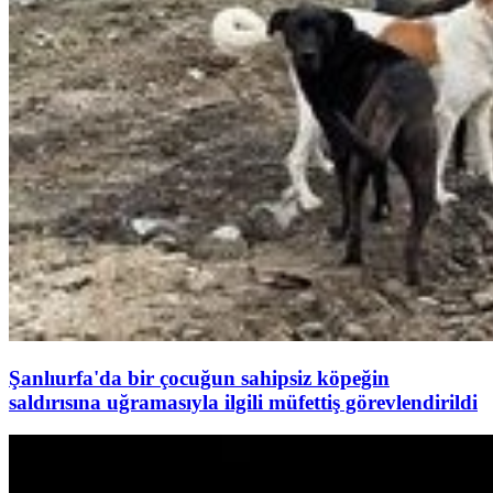
Şanlıurfa'da bir çocuğun sahipsiz köpeğin
saldırısına uğramasıyla ilgili müfettiş görevlendirildi