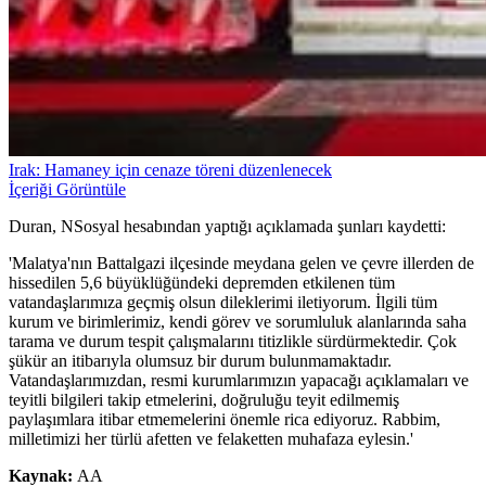
Irak: Hamaney için cenaze töreni düzenlenecek
İçeriği Görüntüle
Duran, NSosyal hesabından yaptığı açıklamada şunları kaydetti:
'Malatya'nın Battalgazi ilçesinde meydana gelen ve çevre illerden de
hissedilen 5,6 büyüklüğündeki depremden etkilenen tüm
vatandaşlarımıza geçmiş olsun dileklerimi iletiyorum. İlgili tüm
kurum ve birimlerimiz, kendi görev ve sorumluluk alanlarında saha
tarama ve durum tespit çalışmalarını titizlikle sürdürmektedir. Çok
şükür an itibarıyla olumsuz bir durum bulunmamaktadır.
Vatandaşlarımızdan, resmi kurumlarımızın yapacağı açıklamaları ve
teyitli bilgileri takip etmelerini, doğruluğu teyit edilmemiş
paylaşımlara itibar etmemelerini önemle rica ediyoruz. Rabbim,
milletimizi her türlü afetten ve felaketten muhafaza eylesin.'
Kaynak:
AA