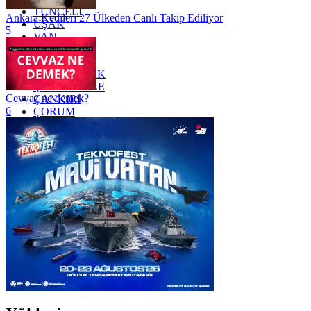
TUNCELİ
Ankara Kedileri 27 Ülkeden Canlı Takip Ediliyor
UŞAK
5
VAN
YALOVA
YOZGAT
ZONGULDAK
ÇANAKKALE
Cevvaz ne demek?
ÇANKIRI
6
ÇORUM
İSTANBUL
İZMİR
ŞANLIURFA
ŞIRNAK