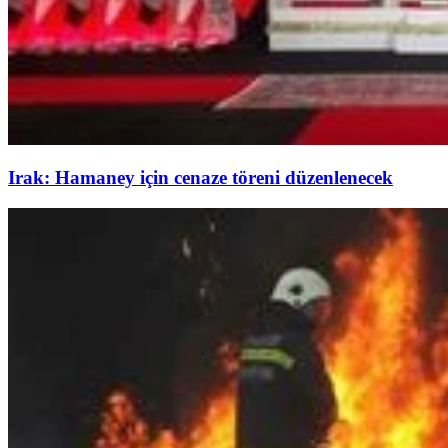
Irak: Hamaney için cenaze töreni düzenlenecek