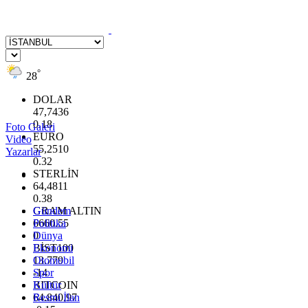
°
28
DOLAR
47,7436
0.18
Foto Galeri
EURO
Video
55,2510
Yazarlar
0.32
STERLİN
64,4811
0.38
GRAM ALTIN
Gündem
6660.55
Politika
0
Dünya
BİST100
Ekonomi
13.779
Otomobil
-14
Spor
BITCOIN
Kültür
64.840,97
Resmi İlan