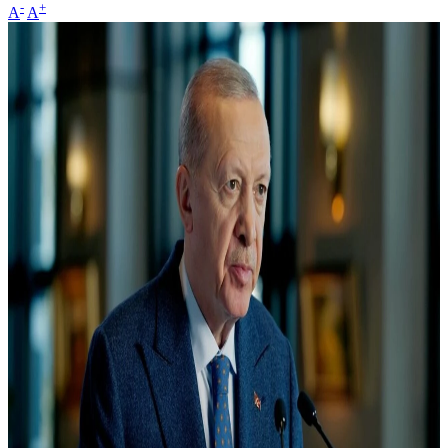
-
+
A
A