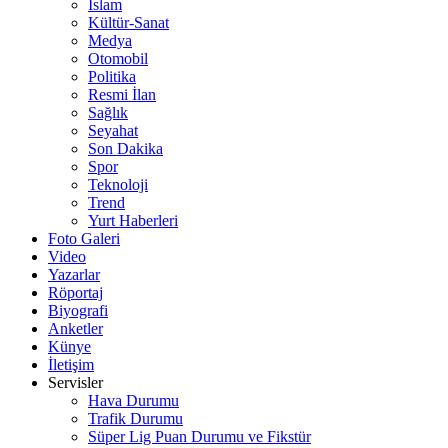
İslam
Kültür-Sanat
Medya
Otomobil
Politika
Resmi İlan
Sağlık
Seyahat
Son Dakika
Spor
Teknoloji
Trend
Yurt Haberleri
Foto Galeri
Video
Yazarlar
Röportaj
Biyografi
Anketler
Künye
İletişim
Servisler
Hava Durumu
Trafik Durumu
Süper Lig Puan Durumu ve Fikstür