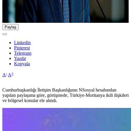
Paylaş
Linkedin
Pinterest
Telegram
Yazdır
Kopyala
-
+
A
A
Cumhurbaşkanlığı İletişim Başkanlığının NSosyal hesabından
yapılan paylaşıma göre, görüşmede, Türkiye-Moritanya ikili ilişkileri
ve bölgesel konular ele alındı.