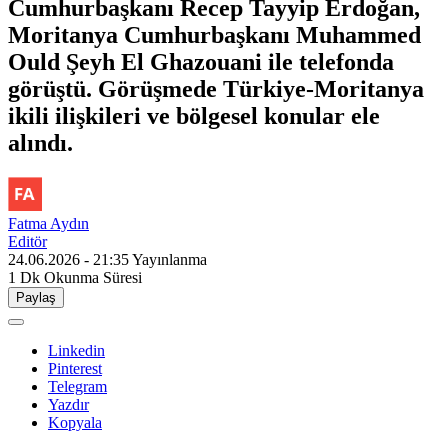
Cumhurbaşkanı Recep Tayyip Erdoğan,
Moritanya Cumhurbaşkanı Muhammed
Ould Şeyh El Ghazouani ile telefonda
görüştü. Görüşmede Türkiye-Moritanya
ikili ilişkileri ve bölgesel konular ele
alındı.
Fatma Aydın
Editör
24.06.2026 - 21:35
Yayınlanma
1 Dk
Okunma Süresi
Paylaş
Linkedin
Pinterest
Telegram
Yazdır
Kopyala