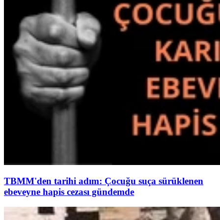
TBMM'den tarihi adım: Çocuğu suça sürüklenen
ebeveyne hapis cezası gündemde