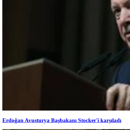
Erdoğan Avusturya Başbakanı Stocker'i karşıladı