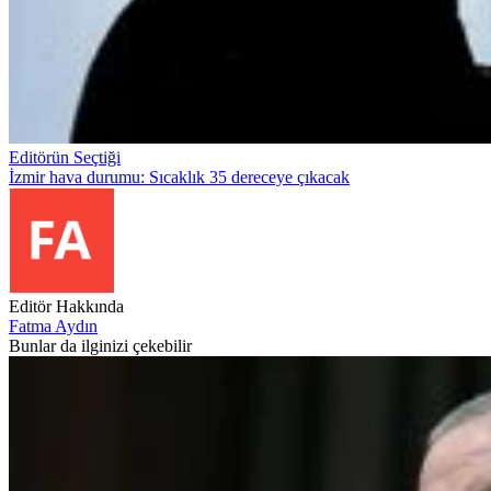
Editörün Seçtiği
İzmir hava durumu: Sıcaklık 35 dereceye çıkacak
Editör Hakkında
Fatma Aydın
Bunlar da ilginizi çekebilir