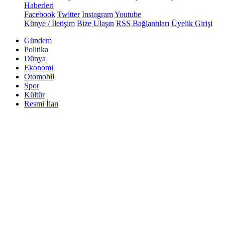
Haberleri
Facebook
Twitter
Instagram
Youtube
Künye / İletişim
Bize Ulaşın
RSS Bağlantıları
Üyelik Girişi
Gündem
Politika
Dünya
Ekonomi
Otomobil
Spor
Kültür
Resmi İlan