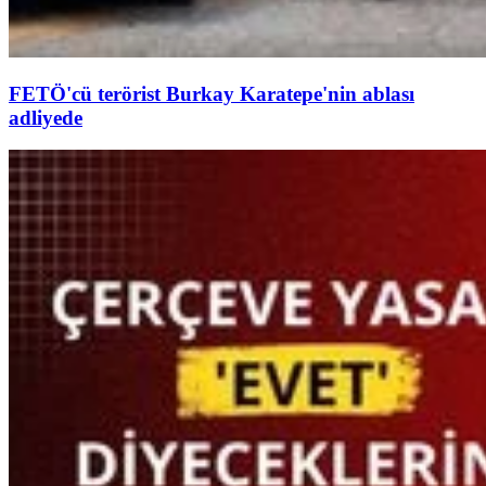
FETÖ'cü terörist Burkay Karatepe'nin ablası
adliyede