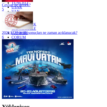
TUNCELİ
Cevvaz ne demek?
UŞAK
5
VAN
YALOVA
YOZGAT
ZONGULDAK
ÇANAKKALE
2026 LGS tercih sonuçları ne zaman açıklanacak?
ÇANKIRI
6
ÇORUM
İSTANBUL
İZMİR
ŞANLIURFA
ŞIRNAK
Yükleniyor...