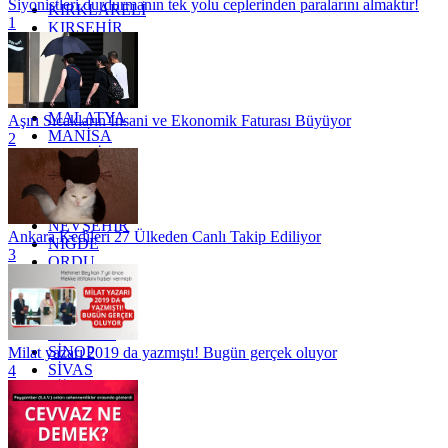
Siyonistleri durdurmanın tek yolu ceplerinden paralarını almaktır!
KIRKLARELİ
1
KIRŞEHİR
KOCAELİ
KONYA
KÜTAHYA
KİLİS
MALATYA
Aşırı Sıcakların İnsani ve Ekonomik Faturası Büyüyor
MANİSA
2
MARDİN
MERSİN
MUĞLA
MUŞ
NEVŞEHİR
Ankara Kedileri 27 Ülkeden Canlı Takip Ediliyor
NİĞDE
3
ORDU
OSMANİYE
RİZE
SAKARYA
SAMSUN
SİNOP
Milat yazarı 2019 da yazmıştı! Bugün gerçek oluyor
SİVAS
4
SİİRT
TEKİRDAĞ
TOKAT
TRABZON