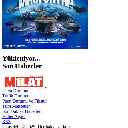
Yükleniyor...
Son Haberler
Hava Durumu
Trafik Durumu
Puan Durumu ve Fikstür
Tüm Manşetler
Son Dakika Haberleri
Haber Arşivi
RSS
Copyright © 2025. Her hakkı saklıdır.