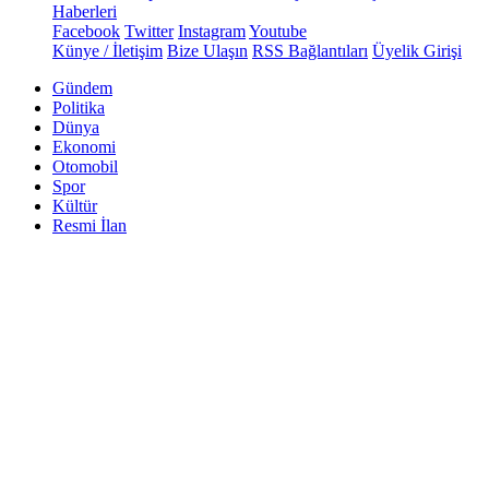
Haberleri
Facebook
Twitter
Instagram
Youtube
Künye / İletişim
Bize Ulaşın
RSS Bağlantıları
Üyelik Girişi
Gündem
Politika
Dünya
Ekonomi
Otomobil
Spor
Kültür
Resmi İlan