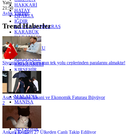
Yatsı
HAKKARİ
21:50
HATAY
Aylık Vakitler
ISPARTA
IĞDIR
Trend Haberler
KAHRAMANMARAŞ
KARABÜK
KARAMAN
KARS
KASTAMONU
KAYSERİ
KIRIKKALE
Siyonistleri durdurmanın tek yolu ceplerinden paralarını almaktır!
KIRKLARELİ
1
KIRŞEHİR
KOCAELİ
KONYA
KÜTAHYA
KİLİS
MALATYA
Aşırı Sıcakların İnsani ve Ekonomik Faturası Büyüyor
MANİSA
2
MARDİN
MERSİN
MUĞLA
MUŞ
NEVŞEHİR
Ankara Kedileri 27 Ülkeden Canlı Takip Ediliyor