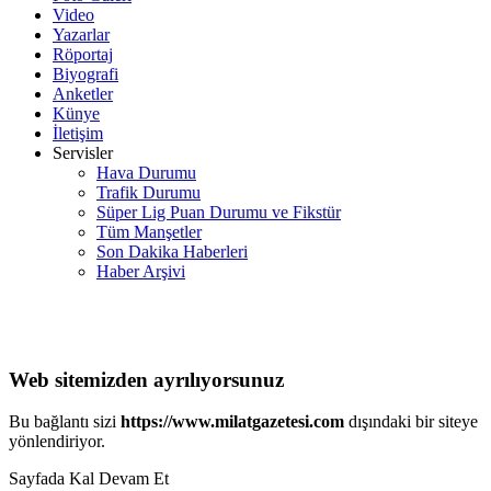
Video
Yazarlar
Röportaj
Biyografi
Anketler
Künye
İletişim
Servisler
Hava Durumu
Trafik Durumu
Süper Lig Puan Durumu ve Fikstür
Tüm Manşetler
Son Dakika Haberleri
Haber Arşivi
Web sitemizden ayrılıyorsunuz
Bu bağlantı sizi
https://www.milatgazetesi.com
dışındaki bir siteye
yönlendiriyor.
Sayfada Kal
Devam Et