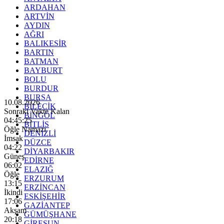
ARDAHAN
ARTVİN
AYDIN
AĞRI
BALIKESİR
BARTIN
BATMAN
BAYBURT
BOLU
BURDUR
BURSA
10.08.2026
BİLECİK
Sonraki Vakte Kalan
BİNGÖL
04:45:23
BİTLİS
Öğle Namazı
DENİZLİ
İmsak
DÜZCE
04:22
DİYARBAKIR
Güneş
EDİRNE
06:02
ELAZIĞ
Öğle
ERZURUM
13:15
ERZİNCAN
İkindi
ESKİŞEHİR
17:06
GAZİANTEP
Akşam
GÜMÜŞHANE
20:18
GİRESUN