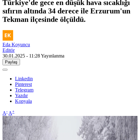
Türkiye'de gece en düşük hava sıcaklığı
sıfırın altında 34 derece ile Erzurum'un
Tekman ilçesinde ölçüldü.
Eda Koyuncu
Editör
30.01.2025 - 11:28
Yayınlanma
Paylaş
Linkedin
Pinterest
Telegram
Yazdır
Kopyala
-
+
A
A