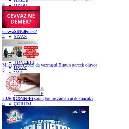
NİĞDE
3
ORDU
OSMANİYE
RİZE
SAKARYA
SAMSUN
SİNOP
Cevvaz ne demek?
SİVAS
4
SİİRT
TEKİRDAĞ
TOKAT
TRABZON
TUNCELİ
Milat yazarı 2019 da yazmıştı! Bugün gerçek oluyor
UŞAK
5
VAN
YALOVA
YOZGAT
ZONGULDAK
ÇANAKKALE
2026 LGS tercih sonuçları ne zaman açıklanacak?
ÇANKIRI
6
ÇORUM
İSTANBUL
İZMİR
ŞANLIURFA
ŞIRNAK