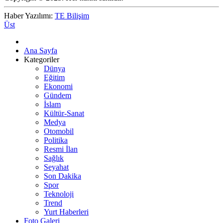
Haber Yazılımı:
TE Bilişim
Üst
Ana Sayfa
Kategoriler
Dünya
Eğitim
Ekonomi
Gündem
İslam
Kültür-Sanat
Medya
Otomobil
Politika
Resmi İlan
Sağlık
Seyahat
Son Dakika
Spor
Teknoloji
Trend
Yurt Haberleri
Foto Galeri