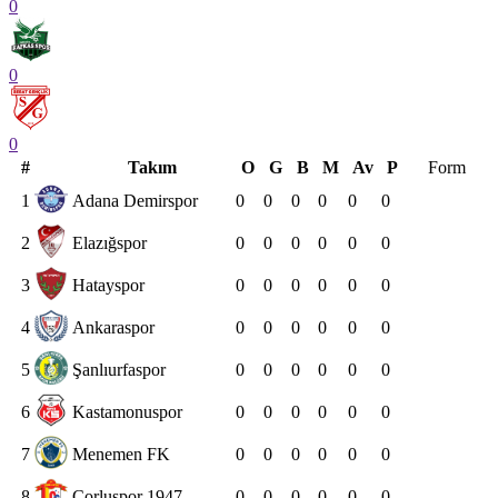
0
0
0
#
Takım
O
G
B
M
Av
P
Form
1
Adana Demirspor
0
0
0
0
0
0
2
Elazığspor
0
0
0
0
0
0
3
Hatayspor
0
0
0
0
0
0
4
Ankaraspor
0
0
0
0
0
0
5
Şanlıurfaspor
0
0
0
0
0
0
6
Kastamonuspor
0
0
0
0
0
0
7
Menemen FK
0
0
0
0
0
0
8
Çorluspor 1947
0
0
0
0
0
0