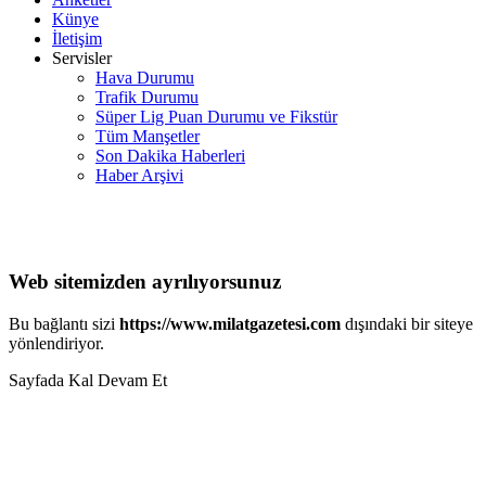
Künye
İletişim
Servisler
Hava Durumu
Trafik Durumu
Süper Lig Puan Durumu ve Fikstür
Tüm Manşetler
Son Dakika Haberleri
Haber Arşivi
Web sitemizden ayrılıyorsunuz
Bu bağlantı sizi
https://www.milatgazetesi.com
dışındaki bir siteye
yönlendiriyor.
Sayfada Kal
Devam Et