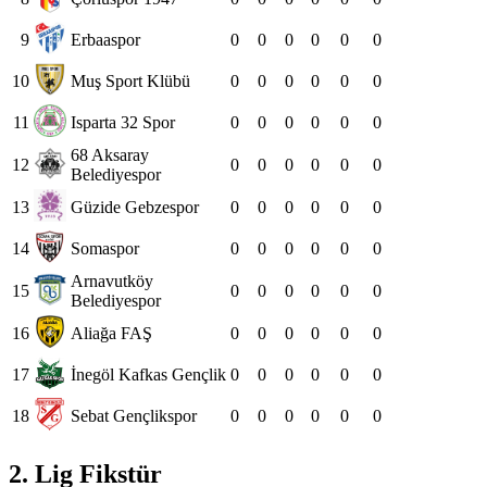
9
Erbaaspor
0
0
0
0
0
0
10
Muş Sport Klübü
0
0
0
0
0
0
11
Isparta 32 Spor
0
0
0
0
0
0
68 Aksaray
12
0
0
0
0
0
0
Belediyespor
13
Güzide Gebzespor
0
0
0
0
0
0
14
Somaspor
0
0
0
0
0
0
Arnavutköy
15
0
0
0
0
0
0
Belediyespor
16
Aliağa FAŞ
0
0
0
0
0
0
17
İnegöl Kafkas Gençlik
0
0
0
0
0
0
18
Sebat Gençlikspor
0
0
0
0
0
0
2. Lig Fikstür