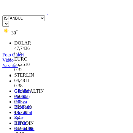
°
30
DOLAR
47,7436
0.18
Foto Galeri
EURO
Video
55,2510
Yazarlar
0.32
STERLİN
64,4811
0.38
GRAM ALTIN
Gündem
6660.55
Politika
0.03
Dünya
BİST100
Ekonomi
13.779
Otomobil
-14
Spor
BITCOIN
Kültür
64.944,08
Resmi İlan