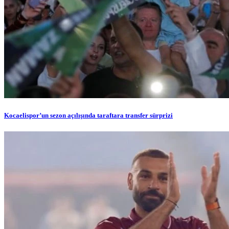
Kocaelispor’un sezon açılışında taraftara transfer sürprizi