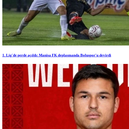
1. Lig'de perde açıldı: Manisa FK deplasmanda Boluspor'u devirdi