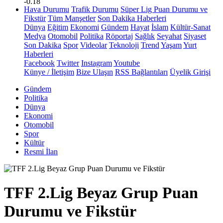
-0.18
Hava Durumu
Trafik Durumu
Süper Lig Puan Durumu ve
Fikstür
Tüm Manşetler
Son Dakika Haberleri
Dünya
Eğitim
Ekonomi
Gündem
Hayat
İslam
Kültür-Sanat
Medya
Otomobil
Politika
Röportaj
Sağlık
Seyahat
Siyaset
Son Dakika
Spor
Videolar
Teknoloji
Trend
Yaşam
Yurt
Haberleri
Facebook
Twitter
Instagram
Youtube
Künye / İletişim
Bize Ulaşın
RSS Bağlantıları
Üyelik Girişi
Gündem
Politika
Dünya
Ekonomi
Otomobil
Spor
Kültür
Resmi İlan
TFF 2.Lig Beyaz Grup Puan
Durumu ve Fikstür