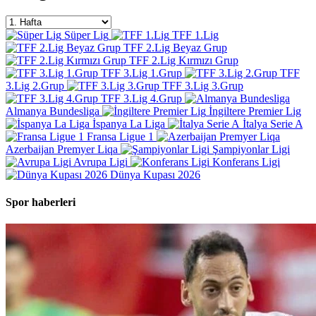
Süper Lig
TFF 1.Lig
TFF 2.Lig Beyaz Grup
TFF 2.Lig Kırmızı Grup
TFF 3.Lig 1.Grup
TFF
3.Lig 2.Grup
TFF 3.Lig 3.Grup
TFF 3.Lig 4.Grup
Almanya Bundesliga
İngiltere Premier Lig
İspanya La Liga
İtalya Serie A
Fransa Ligue 1
Azerbaijan Premyer Liqa
Şampiyonlar Ligi
Avrupa Ligi
Konferans Ligi
Dünya Kupası 2026
Spor haberleri