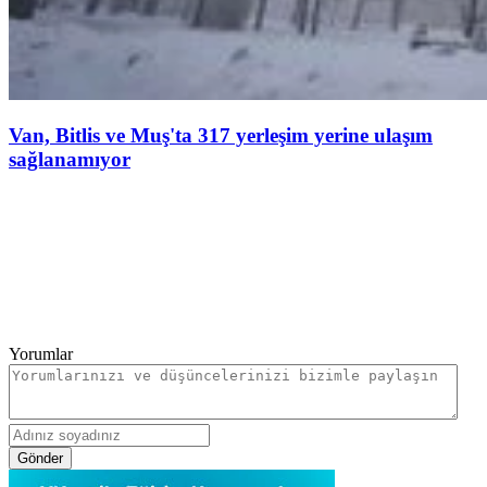
Van, Bitlis ve Muş'ta 317 yerleşim yerine ulaşım
sağlanamıyor
Yorumlar
Gönder