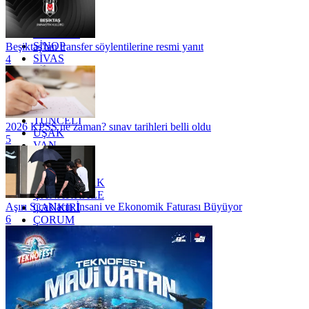
RİZE
SAKARYA
SAMSUN
SİNOP
Beşiktaş'tan transfer söylentilerine resmi yanıt
SİVAS
4
SİİRT
TEKİRDAĞ
TOKAT
TRABZON
TUNCELİ
2026 KPSS ne zaman? sınav tarihleri belli oldu
UŞAK
5
VAN
YALOVA
YOZGAT
ZONGULDAK
ÇANAKKALE
Aşırı Sıcakların İnsani ve Ekonomik Faturası Büyüyor
ÇANKIRI
6
ÇORUM
İSTANBUL
İZMİR
ŞANLIURFA
ŞIRNAK