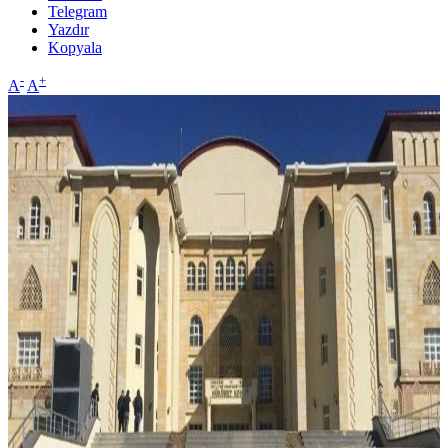
Telegram
Yazdır
Kopyala
-
+
A
A