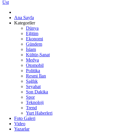
Üst
Ana Sayfa
Kategoriler
Dünya
Eğitim
Ekonomi
Gündem
İslam
Kültür-Sanat
Medya
Otomobil
Politika
Resmi İlan
Sağlık
Seyahat
Son Dakika
Spor
Teknoloji
Trend
Yurt Haberleri
Foto Galeri
Video
Yazarlar