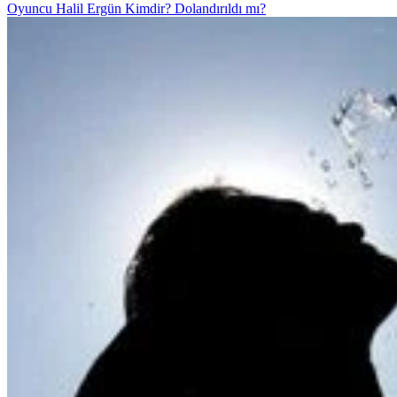
Oyuncu Halil Ergün Kimdir? Dolandırıldı mı?