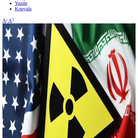
Yazdır
Kopyala
-
+
A
A