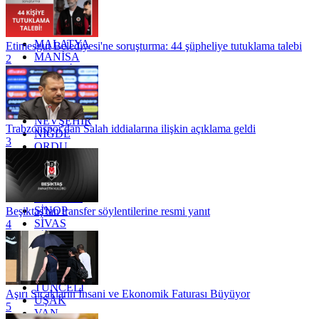
KONYA
KÜTAHYA
KİLİS
MALATYA
Etimesgut Belediyesi'ne soruşturma: 44 şüpheliye tutuklama talebi
MANİSA
2
MARDİN
MERSİN
MUĞLA
MUŞ
NEVŞEHİR
Trabzonspor'dan Salah iddialarına ilişkin açıklama geldi
NİĞDE
3
ORDU
OSMANİYE
RİZE
SAKARYA
SAMSUN
SİNOP
Beşiktaş'tan transfer söylentilerine resmi yanıt
SİVAS
4
SİİRT
TEKİRDAĞ
TOKAT
TRABZON
TUNCELİ
Aşırı Sıcakların İnsani ve Ekonomik Faturası Büyüyor
UŞAK
5
VAN