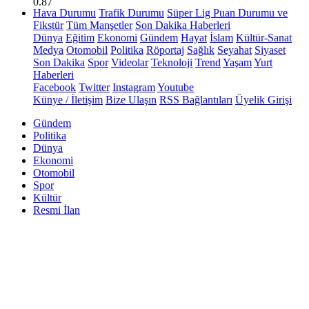
0.87
Hava Durumu
Trafik Durumu
Süper Lig Puan Durumu ve
Fikstür
Tüm Manşetler
Son Dakika Haberleri
Dünya
Eğitim
Ekonomi
Gündem
Hayat
İslam
Kültür-Sanat
Medya
Otomobil
Politika
Röportaj
Sağlık
Seyahat
Siyaset
Son Dakika
Spor
Videolar
Teknoloji
Trend
Yaşam
Yurt
Haberleri
Facebook
Twitter
Instagram
Youtube
Künye / İletişim
Bize Ulaşın
RSS Bağlantıları
Üyelik Girişi
Gündem
Politika
Dünya
Ekonomi
Otomobil
Spor
Kültür
Resmi İlan