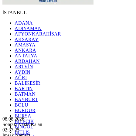
İSTANBUL
ADANA
ADIYAMAN
AFYONKARAHİSAR
AKSARAY
AMASYA
ANKARA
ANTALYA
ARDAHAN
ARTVİN
AYDIN
AĞRI
BALIKESİR
BARTIN
BATMAN
BAYBURT
BOLU
BURDUR
BURSA
08.08.2026
BİLECİK
Sonraki Vakte Kalan
BİNGÖL
02:37:23
BİTLİS
İmsak Namazı