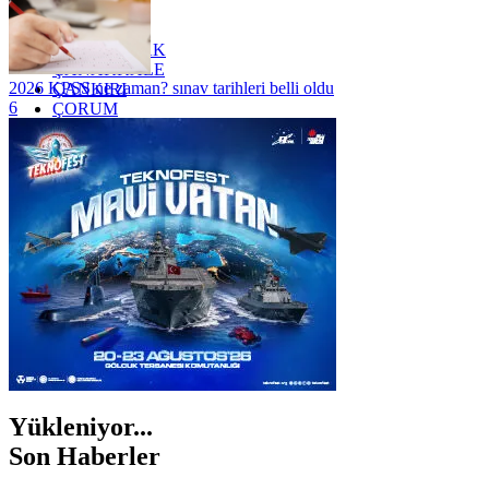
YALOVA
YOZGAT
ZONGULDAK
ÇANAKKALE
2026 KPSS ne zaman? sınav tarihleri belli oldu
ÇANKIRI
6
ÇORUM
İSTANBUL
İZMİR
ŞANLIURFA
ŞIRNAK
Yükleniyor...
Son Haberler