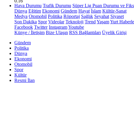
0.16
Hava Durumu
Trafik Durumu
Süper Lig Puan Durumu ve Fiks
Dünya
Eğitim
Ekonomi
Gündem
Hayat
İslam
Kültür-Sanat
Medya
Otomobil
Politika
Röportaj
Sağlık
Seyahat
Siyaset
Son Dakika
Spor
Videolar
Teknoloji
Trend
Yaşam
Yurt Haberle
Facebook
Twitter
Instagram
Youtube
Künye / İletişim
Bize Ulaşın
RSS Bağlantıları
Üyelik Girişi
Gündem
Politika
Dünya
Ekonomi
Otomobil
Spor
Kültür
Resmi İlan