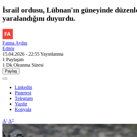
İsrail ordusu, Lübnan'ın güneyinde düzenl
yaralandığını duyurdu.
Fatma Aydın
Editör
15.04.2026 - 22:55
Yayınlanma
1
Paylaşım
1 Dk
Okunma Süresi
Paylaş
Linkedin
Pinterest
Telegram
Yazdır
Kopyala
-
+
A
A