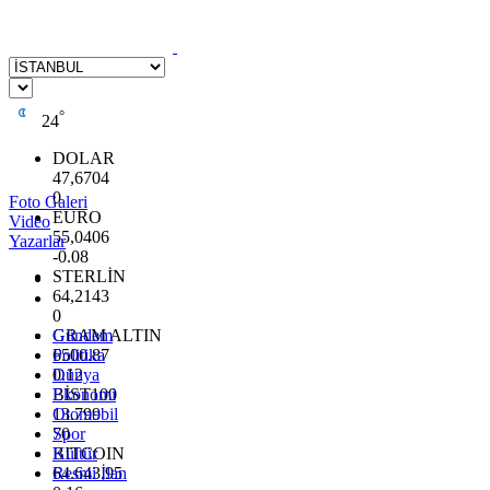
°
24
DOLAR
47,6704
0
Foto Galeri
EURO
Video
55,0406
Yazarlar
-0.08
STERLİN
64,2143
0
GRAM ALTIN
Gündem
6500.87
Politika
0.12
Dünya
BİST100
Ekonomi
13.799
Otomobil
70
Spor
BITCOIN
Kültür
64.643,95
Resmi İlan