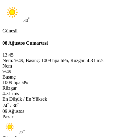
°
30
Güneşli
08 Ağustos Cumartesi
13:45
Nem: %49, Basınç: 1009 hpa hPa, Rüzgar: 4.31 m/s
Nem
%49
Basınç
1009 hpa
hPa
Rüzgar
4.31 m/s
En Düşük / En Yüksek
°
°
24
/ 30
09 Ağustos
Pazar
°
27