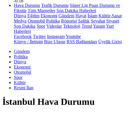
-0.18
Hava Durumu
Trafik Durumu
Süper Lig Puan Durumu ve
Fikstür
Tüm Manşetler
Son Dakika Haberleri
Dünya
Eğitim
Ekonomi
Gündem
Hayat
İslam
Kültür-Sanat
Medya
Otomobil
Politika
Röportaj
Sağlık
Seyahat
Siyaset
Son Dakika
Spor
Videolar
Teknoloji
Trend
Yaşam
Yurt
Haberleri
Facebook
Twitter
Instagram
Youtube
Künye / İletişim
Bize Ulaşın
RSS Bağlantıları
Üyelik Girişi
Gündem
Politika
Dünya
Ekonomi
Otomobil
Spor
Kültür
Resmi İlan
İstanbul Hava Durumu