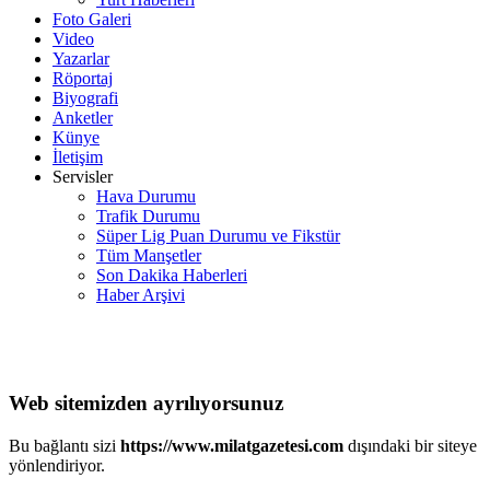
Foto Galeri
Video
Yazarlar
Röportaj
Biyografi
Anketler
Künye
İletişim
Servisler
Hava Durumu
Trafik Durumu
Süper Lig Puan Durumu ve Fikstür
Tüm Manşetler
Son Dakika Haberleri
Haber Arşivi
Web sitemizden ayrılıyorsunuz
Bu bağlantı sizi
https://www.milatgazetesi.com
dışındaki bir siteye
yönlendiriyor.