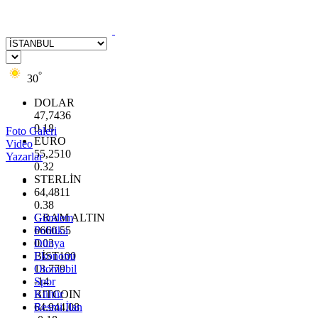
°
30
DOLAR
47,7436
0.18
Foto Galeri
EURO
Video
55,2510
Yazarlar
0.32
STERLİN
64,4811
0.38
GRAM ALTIN
Gündem
6660.55
Politika
0.03
Dünya
BİST100
Ekonomi
13.779
Otomobil
-14
Spor
BITCOIN
Kültür
64.944,08
Resmi İlan