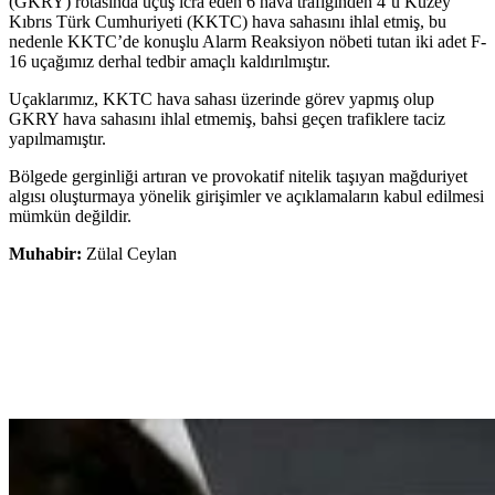
(GKRY) rotasında uçuş icra eden 6 hava trafiğinden 4’ü Kuzey
Kıbrıs Türk Cumhuriyeti (KKTC) hava sahasını ihlal etmiş, bu
nedenle KKTC’de konuşlu Alarm Reaksiyon nöbeti tutan iki adet F-
16 uçağımız derhal tedbir amaçlı kaldırılmıştır.
Uçaklarımız, KKTC hava sahası üzerinde görev yapmış olup
GKRY hava sahasını ihlal etmemiş, bahsi geçen trafiklere taciz
yapılmamıştır.
Bölgede gerginliği artıran ve provokatif nitelik taşıyan mağduriyet
algısı oluşturmaya yönelik girişimler ve açıklamaların kabul edilmesi
mümkün değildir.
Muhabir:
Zülal Ceylan