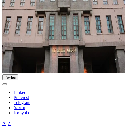
Paylaş
Linkedin
Pinterest
Telegram
Yazdır
Kopyala
-
+
A
A