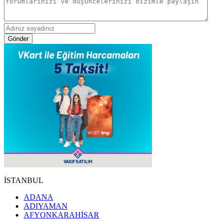
Gönder
İSTANBUL
ADANA
ADIYAMAN
AFYONKARAHİSAR