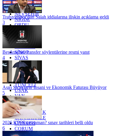
MUĞLA
MUŞ
NEVŞEHİR
Trabzonspor'dan Salah iddialarına ilişkin açıklama geldi
NİĞDE
3
ORDU
OSMANİYE
RİZE
SAKARYA
SAMSUN
SİNOP
Beşiktaş'tan transfer söylentilerine resmi yanıt
SİVAS
4
SİİRT
TEKİRDAĞ
TOKAT
TRABZON
TUNCELİ
Aşırı Sıcakların İnsani ve Ekonomik Faturası Büyüyor
UŞAK
5
VAN
YALOVA
YOZGAT
ZONGULDAK
ÇANAKKALE
2026 KPSS ne zaman? sınav tarihleri belli oldu
ÇANKIRI
6
ÇORUM
İSTANBUL