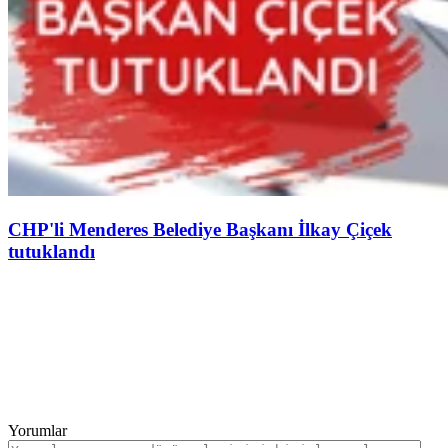
CHP'li Menderes Belediye Başkanı İlkay Çiçek
tutuklandı
Yorumlar