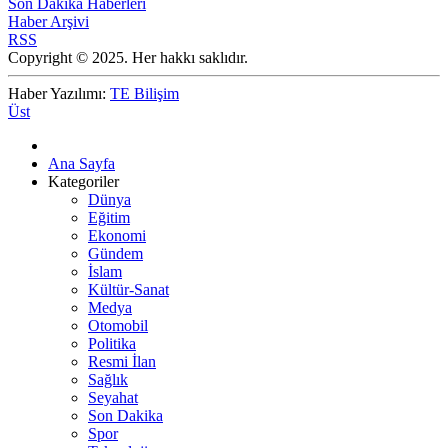
Son Dakika Haberleri
Haber Arşivi
RSS
Copyright © 2025. Her hakkı saklıdır.
Haber Yazılımı:
TE Bilişim
Üst
Ana Sayfa
Kategoriler
Dünya
Eğitim
Ekonomi
Gündem
İslam
Kültür-Sanat
Medya
Otomobil
Politika
Resmi İlan
Sağlık
Seyahat
Son Dakika
Spor