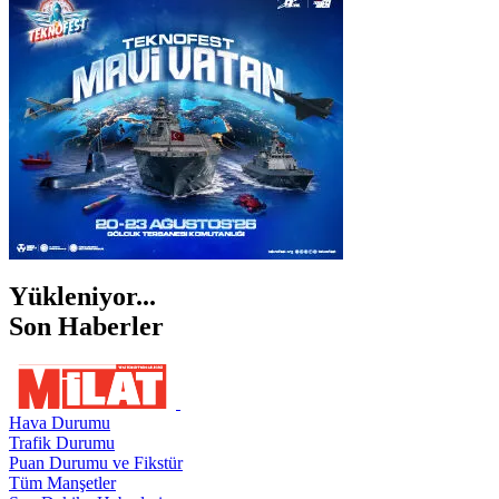
İZMİR
ŞANLIURFA
ŞIRNAK
Yükleniyor...
Son Haberler
Hava Durumu
Trafik Durumu
Puan Durumu ve Fikstür
Tüm Manşetler