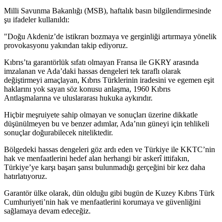
Milli Savunma Bakanlığı (MSB), haftalık basın bilgilendirmesinde
şu ifadeler kullanıldı:
"Doğu Akdeniz’de istikrarı bozmaya ve gerginliği artırmaya yönelik
provokasyonu yakından takip ediyoruz.
Kıbrıs’ta garantörlük sıfatı olmayan Fransa ile GKRY arasında
imzalanan ve Ada’daki hassas dengeleri tek taraflı olarak
değiştirmeyi amaçlayan, Kıbrıs Türklerinin iradesini ve egemen eşit
haklarını yok sayan söz konusu anlaşma, 1960 Kıbrıs
Antlaşmalarına ve uluslararası hukuka aykırıdır.
Hiçbir meşruiyete sahip olmayan ve sonuçları üzerine dikkatle
düşünülmeyen bu ve benzer adımlar, Ada’nın güneyi için tehlikeli
sonuçlar doğurabilecek niteliktedir.
Bölgedeki hassas dengeleri göz ardı eden ve Türkiye ile KKTC’nin
hak ve menfaatlerini hedef alan herhangi bir askerî ittifakın,
Türkiye’ye karşı başarı şansı bulunmadığı gerçeğini bir kez daha
hatırlatıyoruz.
Garantör ülke olarak, dün olduğu gibi bugün de Kuzey Kıbrıs Türk
Cumhuriyeti’nin hak ve menfaatlerini korumaya ve güvenliğini
sağlamaya devam edeceğiz.