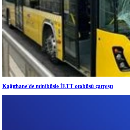
Kağıthane'de minibüsle İETT otobüsü çarpıştı