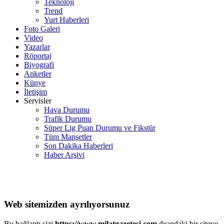
Teknoloji
Trend
Yurt Haberleri
Foto Galeri
Video
Yazarlar
Röportaj
Biyografi
Anketler
Künye
İletişim
Servisler
Hava Durumu
Trafik Durumu
Süper Lig Puan Durumu ve Fikstür
Tüm Manşetler
Son Dakika Haberleri
Haber Arşivi
Web sitemizden ayrılıyorsunuz
Bu bağlantı sizi
https://www.milatgazetesi.com
dışındaki bir siteye