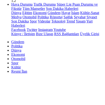
1.2
Hava Durumu
Trafik Durumu
Süper Lig Puan Durumu ve
Fikstür
Tüm Manşetler
Son Dakika Haberleri
Dünya
Eğitim
Ekonomi
Gündem
Hayat
İslam
Kültür-Sanat
Medya
Otomobil
Politika
Röportaj
Sağlık
Seyahat
Siyaset
Son Dakika
Spor
Videolar
Teknoloji
Trend
Yaşam
Yurt
Haberleri
Facebook
Twitter
Instagram
Youtube
Künye / İletişim
Bize Ulaşın
RSS Bağlantıları
Üyelik Girişi
Gündem
Politika
Dünya
Ekonomi
Otomobil
Spor
Kültür
Resmi İlan