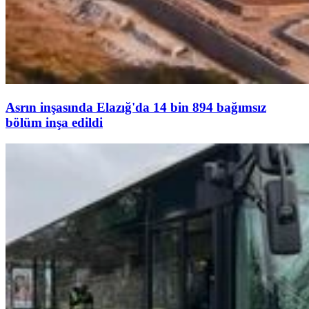
Asrın inşasında Elazığ'da 14 bin 894 bağımsız
bölüm inşa edildi