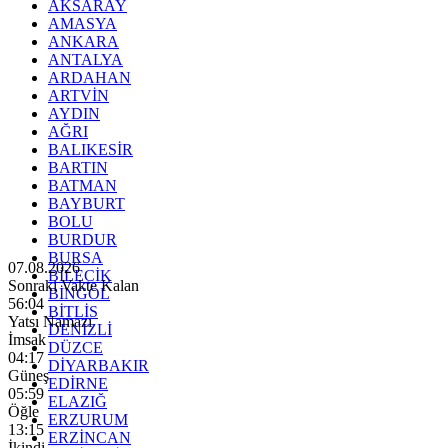
AKSARAY
AMASYA
ANKARA
ANTALYA
ARDAHAN
ARTVİN
AYDIN
AĞRI
BALIKESİR
BARTIN
BATMAN
BAYBURT
BOLU
BURDUR
BURSA
07.08.2026
BİLECİK
Sonraki Vakte Kalan
BİNGÖL
56:02
BİTLİS
Yatsı Namazı
DENİZLİ
İmsak
DÜZCE
04:17
DİYARBAKIR
Güneş
EDİRNE
05:59
ELAZIĞ
Öğle
ERZURUM
13:15
ERZİNCAN
İkindi