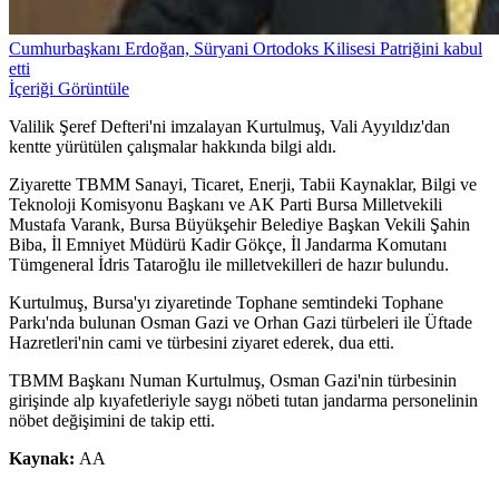
Cumhurbaşkanı Erdoğan, Süryani Ortodoks Kilisesi Patriğini kabul
etti
İçeriği Görüntüle
Valilik Şeref Defteri'ni imzalayan Kurtulmuş, Vali Ayyıldız'dan
kentte yürütülen çalışmalar hakkında bilgi aldı.
Ziyarette TBMM Sanayi, Ticaret, Enerji, Tabii Kaynaklar, Bilgi ve
Teknoloji Komisyonu Başkanı ve AK Parti Bursa Milletvekili
Mustafa Varank, Bursa Büyükşehir Belediye Başkan Vekili Şahin
Biba, İl Emniyet Müdürü Kadir Gökçe, İl Jandarma Komutanı
Tümgeneral İdris Tataroğlu ile milletvekilleri de hazır bulundu.
Kurtulmuş, Bursa'yı ziyaretinde Tophane semtindeki Tophane
Parkı'nda bulunan Osman Gazi ve Orhan Gazi türbeleri ile Üftade
Hazretleri'nin cami ve türbesini ziyaret ederek, dua etti.
TBMM Başkanı Numan Kurtulmuş, Osman Gazi'nin türbesinin
girişinde alp kıyafetleriyle saygı nöbeti tutan jandarma personelinin
nöbet değişimini de takip etti.
Kaynak:
AA