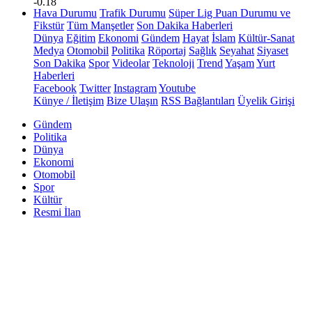
-0.18
Hava Durumu
Trafik Durumu
Süper Lig Puan Durumu ve
Fikstür
Tüm Manşetler
Son Dakika Haberleri
Dünya
Eğitim
Ekonomi
Gündem
Hayat
İslam
Kültür-Sanat
Medya
Otomobil
Politika
Röportaj
Sağlık
Seyahat
Siyaset
Son Dakika
Spor
Videolar
Teknoloji
Trend
Yaşam
Yurt
Haberleri
Facebook
Twitter
Instagram
Youtube
Künye / İletişim
Bize Ulaşın
RSS Bağlantıları
Üyelik Girişi
Gündem
Politika
Dünya
Ekonomi
Otomobil
Spor
Kültür
Resmi İlan