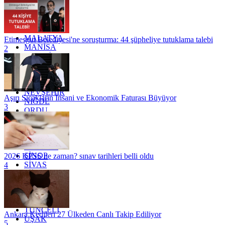
KOCAELİ
KONYA
KÜTAHYA
KİLİS
MALATYA
Etimesgut Belediyesi'ne soruşturma: 44 şüpheliye tutuklama talebi
MANİSA
2
MARDİN
MERSİN
MUĞLA
MUŞ
NEVŞEHİR
Aşırı Sıcakların İnsani ve Ekonomik Faturası Büyüyor
NİĞDE
3
ORDU
OSMANİYE
RİZE
SAKARYA
SAMSUN
SİNOP
2026 KPSS ne zaman? sınav tarihleri belli oldu
SİVAS
4
SİİRT
TEKİRDAĞ
TOKAT
TRABZON
TUNCELİ
Ankara Kedileri 27 Ülkeden Canlı Takip Ediliyor
UŞAK
5