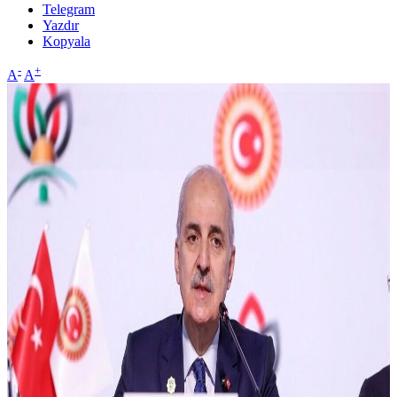
Telegram
Yazdır
Kopyala
-
+
A
A