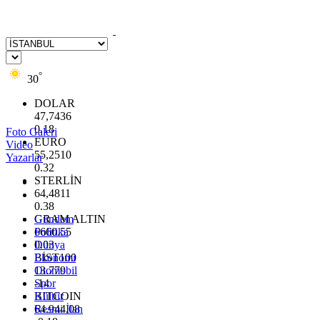
°
30
DOLAR
47,7436
0.18
Foto Galeri
EURO
Video
55,2510
Yazarlar
0.32
STERLİN
64,4811
0.38
GRAM ALTIN
Gündem
6660.55
Politika
0.03
Dünya
BİST100
Ekonomi
13.779
Otomobil
-14
Spor
BITCOIN
Kültür
64.944,08
Resmi İlan