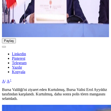
Paylaş
Linkedin
Pinterest
Telegram
Yazdır
Kopyala
-
+
A
A
Bursa Valiliği'ni ziyaret eden Kurtulmuş, Bursa Valisi Erol Ayyıldız
tarafından karşılandı. Kurtulmuş, daha sonra polis tören mangasını
selamladı.