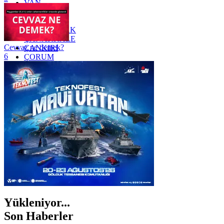
VAN
YALOVA
YOZGAT
ZONGULDAK
ÇANAKKALE
Cevvaz ne demek?
ÇANKIRI
6
ÇORUM
İSTANBUL
İZMİR
ŞANLIURFA
ŞIRNAK
Yükleniyor...
Son Haberler