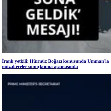
İranlı yetkili: Hürmüz Boğazı konusunda Umman'la
müzakereler sonuçlanma aşamasında