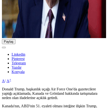
Paylaş
Linkedin
Pinterest
Telegram
Yazdır
Kopyala
-
+
A
A
Donald Trump, başkanlık uçağı Air Force One'da gazetecilere
yaptığı açıklamada, Kanada ve Grönland hakkında tartışmalara
neden olan ifadelerine açıklık getirdi.
Kanada'nın, ABD'nin 51. eyaleti olması isteğine ilişkin Trump,