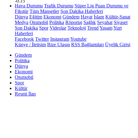
-0.15
Hava Durumu
Trafik Durumu
Süper Lig Puan Durumu ve
Fikstür
Tüm Manşetler
Son Dakika Haberleri
Dünya
Eğitim
Ekonomi
Gündem
Hayat
İslam
Kültür-Sanat
Medya
Otomobil
Politika
Röportaj
Sağlık
Seyahat
Siyaset
Son Dakika
Spor
Videolar
Teknoloji
Trend
Yaşam
Yurt
Haberleri
Facebook
Twitter
Instagram
Youtube
Künye / İletişim
Bize Ulaşın
RSS Bağlantıları
Üyelik Girişi
Gündem
Politika
Dünya
Ekonomi
Otomobil
Spor
Kültür
Resmi İlan