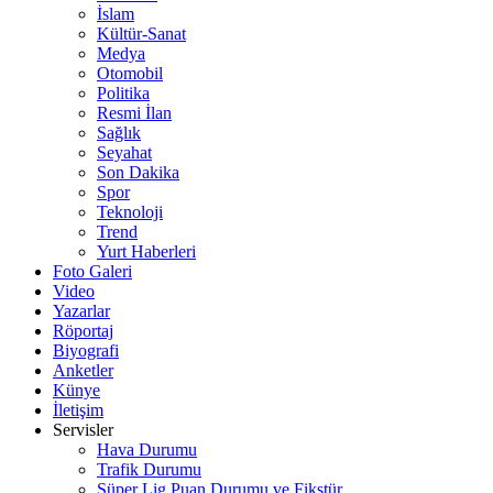
İslam
Kültür-Sanat
Medya
Otomobil
Politika
Resmi İlan
Sağlık
Seyahat
Son Dakika
Spor
Teknoloji
Trend
Yurt Haberleri
Foto Galeri
Video
Yazarlar
Röportaj
Biyografi
Anketler
Künye
İletişim
Servisler
Hava Durumu
Trafik Durumu
Süper Lig Puan Durumu ve Fikstür