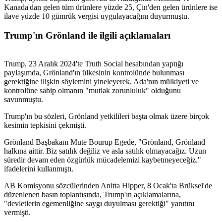
Kanada'dan gelen tüm ürünlere yüzde 25, Çin'den gelen ürünlere ise
ilave yüzde 10 gümrük vergisi uygulayacağını duyurmuştu.
Trump'ın Grönland ile ilgili açıklamaları
Trump, 23 Aralık 2024'te Truth Social hesabından yaptığı
paylaşımda, Grönland'ın ülkesinin kontrolünde bulunması
gerektiğine ilişkin söylemini yineleyerek, Ada'nın mülkiyeti ve
kontrolüne sahip olmanın "mutlak zorunluluk" olduğunu
savunmuştu.
Trump'ın bu sözleri, Grönland yetkilileri başta olmak üzere birçok
kesimin tepkisini çekmişti.
Grönland Başbakanı Mute Bourup Egede, "Grönland, Grönland
halkına aittir. Biz satılık değiliz ve asla satılık olmayacağız. Uzun
süredir devam eden özgürlük mücadelemizi kaybetmeyeceğiz."
ifadelerini kullanmıştı.
AB Komisyonu sözcülerinden Anitta Hipper, 8 Ocak'ta Brüksel'de
düzenlenen basın toplantısında, Trump'ın açıklamalarına,
"devletlerin egemenliğine saygı duyulması gerektiği" yanıtını
vermişti.