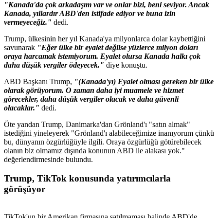
"Kanada'da çok arkadaşım var ve onlar bizi, beni seviyor. Ancak
Kanada, yıllardır ABD'den istifade ediyor ve buna izin
vermeyeceğiz."
dedi.
Trump, ülkesinin her yıl Kanada'ya milyonlarca dolar kaybettiğini
savunarak
"Eğer ülke bir eyalet değilse yüzlerce milyon doları
oraya harcamak istemiyorum. Eyalet olursa Kanada halkı çok
daha düşük vergiler ödeyecek."
diye konuştu.
ABD Başkanı Trump,
"(Kanada'yı) Eyalet olması gereken bir ülke
olarak görüyorum. O zaman daha iyi muamele ve hizmet
görecekler, daha düşük vergiler olacak ve daha güvenli
olacaklar."
dedi.
Öte yandan Trump, Danimarka'dan Grönland'ı "satın almak"
istediğini yineleyerek "Grönland'ı alabileceğimize inanıyorum çünkü
bu, dünyanın özgürlüğüyle ilgili. Oraya özgürlüğü götürebilecek
olanın biz olmamız dışında konunun ABD ile alakası yok."
değerlendirmesinde bulundu.
Trump, TikTok konusunda yatırımcılarla
görüşüyor
TikTok'un bir Amerikan firmasına satılmaması halinde ABD'de