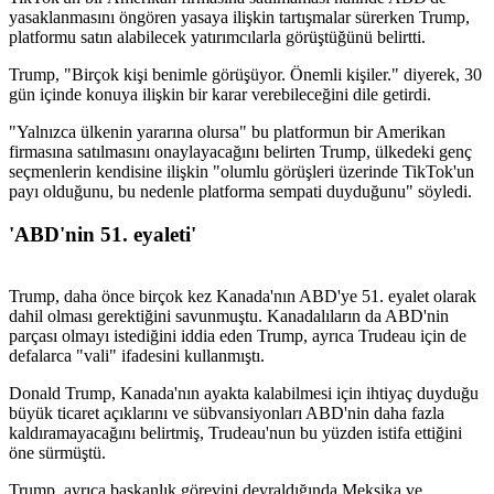
yasaklanmasını öngören yasaya ilişkin tartışmalar sürerken Trump,
platformu satın alabilecek yatırımcılarla görüştüğünü belirtti.
Trump, "Birçok kişi benimle görüşüyor. Önemli kişiler." diyerek, 30
gün içinde konuya ilişkin bir karar verebileceğini dile getirdi.
"Yalnızca ülkenin yararına olursa" bu platformun bir Amerikan
firmasına satılmasını onaylayacağını belirten Trump, ülkedeki genç
seçmenlerin kendisine ilişkin "olumlu görüşleri üzerinde TikTok'un
payı olduğunu, bu nedenle platforma sempati duyduğunu" söyledi.
'ABD'nin 51. eyaleti'
Trump, daha önce birçok kez Kanada'nın ABD'ye 51. eyalet olarak
dahil olması gerektiğini savunmuştu. Kanadalıların da ABD'nin
parçası olmayı istediğini iddia eden Trump, ayrıca Trudeau için de
defalarca "vali" ifadesini kullanmıştı.
Donald Trump, Kanada'nın ayakta kalabilmesi için ihtiyaç duyduğu
büyük ticaret açıklarını ve sübvansiyonları ABD'nin daha fazla
kaldıramayacağını belirtmiş, Trudeau'nun bu yüzden istifa ettiğini
öne sürmüştü.
Trump, ayrıca başkanlık görevini devraldığında Meksika ve