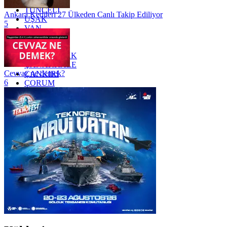
TRABZON
TUNCELİ
Ankara Kedileri 27 Ülkeden Canlı Takip Ediliyor
UŞAK
5
VAN
YALOVA
YOZGAT
ZONGULDAK
ÇANAKKALE
Cevvaz ne demek?
ÇANKIRI
6
ÇORUM
İSTANBUL
İZMİR
ŞANLIURFA
ŞIRNAK