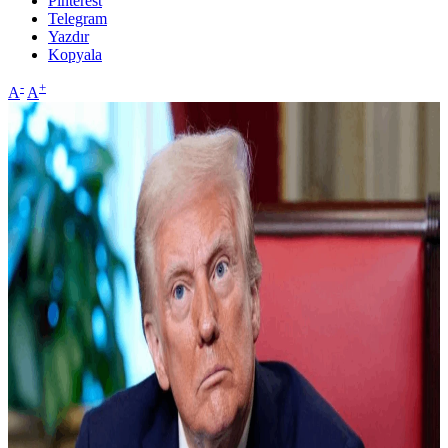
Pinterest
Telegram
Yazdır
Kopyala
-
+
A
A