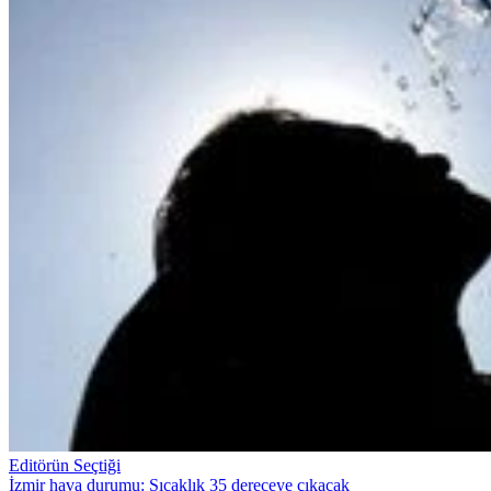
Editörün Seçtiği
İzmir hava durumu: Sıcaklık 35 dereceye çıkacak