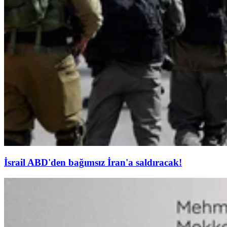
İsrail ABD'den bağımsız İran'a saldıracak!