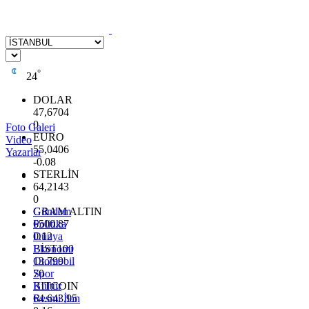
°
24
DOLAR
47,6704
0
Foto Galeri
EURO
Video
55,0406
Yazarlar
-0.08
STERLİN
64,2143
0
GRAM ALTIN
Gündem
6500.87
Politika
0.12
Dünya
BİST100
Ekonomi
13.799
Otomobil
70
Spor
BITCOIN
Kültür
64.643,95
Resmi İlan