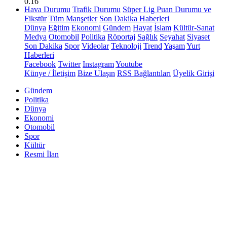
0.16
Hava Durumu
Trafik Durumu
Süper Lig Puan Durumu ve
Fikstür
Tüm Manşetler
Son Dakika Haberleri
Dünya
Eğitim
Ekonomi
Gündem
Hayat
İslam
Kültür-Sanat
Medya
Otomobil
Politika
Röportaj
Sağlık
Seyahat
Siyaset
Son Dakika
Spor
Videolar
Teknoloji
Trend
Yaşam
Yurt
Haberleri
Facebook
Twitter
Instagram
Youtube
Künye / İletişim
Bize Ulaşın
RSS Bağlantıları
Üyelik Girişi
Gündem
Politika
Dünya
Ekonomi
Otomobil
Spor
Kültür
Resmi İlan