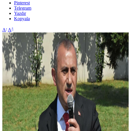
Pinterest
Telegram
Yazdır
Kopyala
-
+
A
A