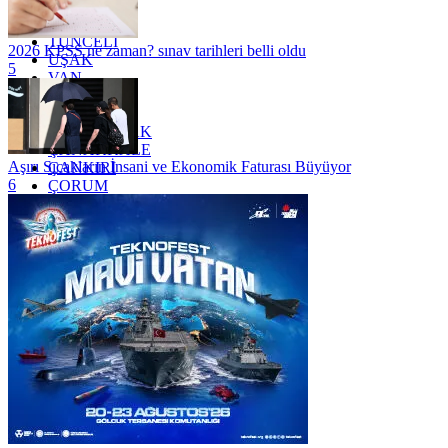
TOKAT
TRABZON
TUNCELİ
2026 KPSS ne zaman? sınav tarihleri belli oldu
UŞAK
5
VAN
YALOVA
YOZGAT
ZONGULDAK
ÇANAKKALE
Aşırı Sıcakların İnsani ve Ekonomik Faturası Büyüyor
ÇANKIRI
6
ÇORUM
İSTANBUL
İZMİR
ŞANLIURFA
ŞIRNAK