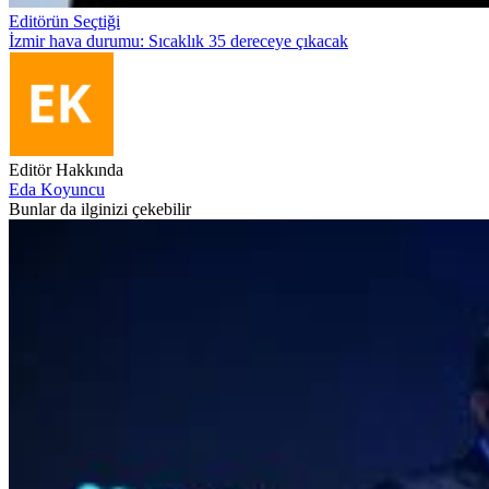
Editörün Seçtiği
İzmir hava durumu: Sıcaklık 35 dereceye çıkacak
Editör Hakkında
Eda Koyuncu
Bunlar da ilginizi çekebilir