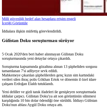
Milli güvenliği hedef alan hesaplara erişim engeli
İçeriği Görüntüle
İddialara ilişkin müfettiş görevlendirildi.
Gülistan Doku soruşturması sürüyor
5 Ocak 2020'den beri haber alınmayan Gülistan Doku
soruşturmasında yeni detaylar ortaya çıkarıldı.
Soruşturma kapsamında gözaltına alınan 13 şüpheliden sorgusu
tamamlanan 7'si adliyeye sevk edildi.
Mahkemeye çıkarılan şüphelilerden genç kızın sim kartındaki
verileri silen ihraç polis Gökhan Ertok ve dönemin il özel idare
çalışanı Erdoğan Elaldı tutuklandı.
Yeni deliller ve gizli tanık ifadeleri ile genişleyen soruşturmada
iddialar çarpıcı. Gülistan Doku'ya ait son görüntünün silinmesi
karşılığında 10 bin dolar ödendiği öne sürüldü. İddiayı Gülistan
Doku'nun ablası Aygül Doku ortaya attı.