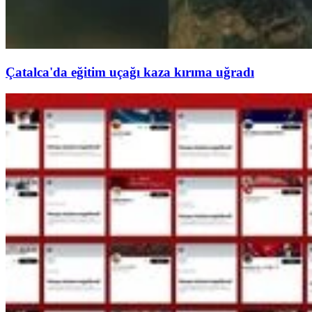
Çatalca'da eğitim uçağı kaza kırıma uğradı