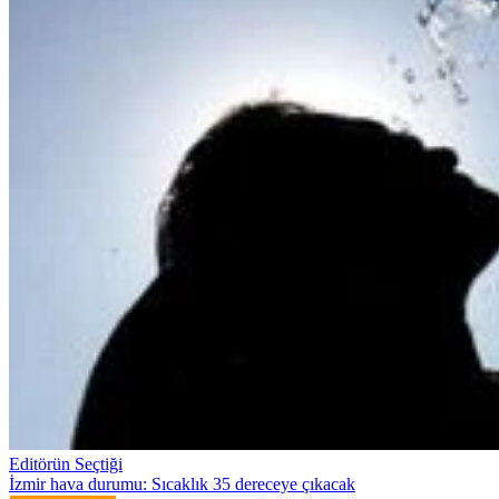
Editörün Seçtiği
İzmir hava durumu: Sıcaklık 35 dereceye çıkacak