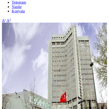
Telegram
Yazdır
Kopyala
-
+
A
A