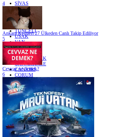
SİVAS
4
SİİRT
TEKİRDAĞ
TOKAT
TRABZON
TUNCELİ
Ankara Kedileri 27 Ülkeden Canlı Takip Ediliyor
UŞAK
5
VAN
YALOVA
YOZGAT
ZONGULDAK
ÇANAKKALE
Cevvaz ne demek?
ÇANKIRI
6
ÇORUM
İSTANBUL
İZMİR
ŞANLIURFA
ŞIRNAK