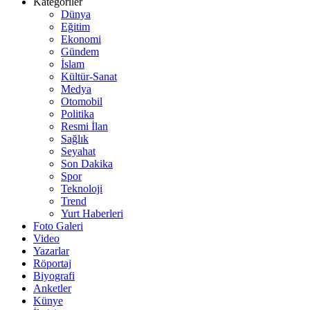
Kategoriler
Dünya
Eğitim
Ekonomi
Gündem
İslam
Kültür-Sanat
Medya
Otomobil
Politika
Resmi İlan
Sağlık
Seyahat
Son Dakika
Spor
Teknoloji
Trend
Yurt Haberleri
Foto Galeri
Video
Yazarlar
Röportaj
Biyografi
Anketler
Künye