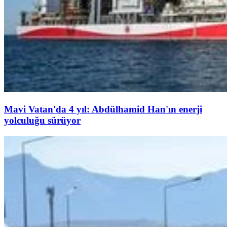
Mavi Vatan'da 4 yıl: Abdülhamid Han'ın enerji
yolculuğu sürüyor