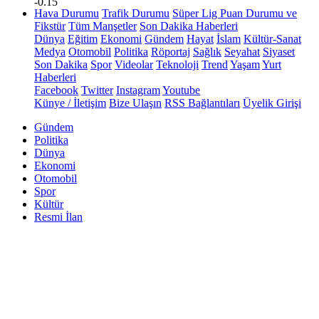
-0.15
Hava Durumu
Trafik Durumu
Süper Lig Puan Durumu ve
Fikstür
Tüm Manşetler
Son Dakika Haberleri
Dünya
Eğitim
Ekonomi
Gündem
Hayat
İslam
Kültür-Sanat
Medya
Otomobil
Politika
Röportaj
Sağlık
Seyahat
Siyaset
Son Dakika
Spor
Videolar
Teknoloji
Trend
Yaşam
Yurt
Haberleri
Facebook
Twitter
Instagram
Youtube
Künye / İletişim
Bize Ulaşın
RSS Bağlantıları
Üyelik Girişi
Gündem
Politika
Dünya
Ekonomi
Otomobil
Spor
Kültür
Resmi İlan