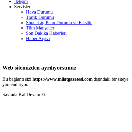
İletişim
Servisler
Hava Durumu
Trafik Durumu
Süper Lig Puan Durumu ve Fikstür
Tüm Manşetler
Son Dakika Haberleri
Haber Arşivi
Web sitemizden ayrılıyorsunuz
Bu bağlantı sizi
https://www.milatgazetesi.com
dışındaki bir siteye
yönlendiriyor.
Sayfada Kal
Devam Et