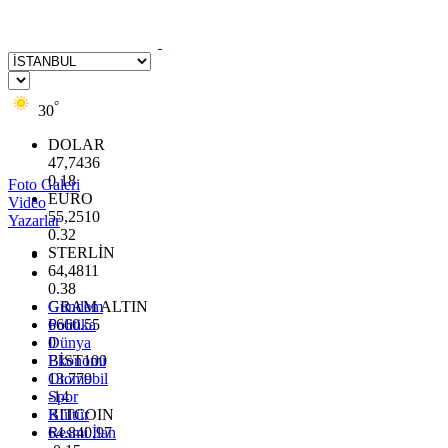
°
30
DOLAR
47,7436
0.18
Foto Galeri
EURO
Video
55,2510
Yazarlar
0.32
STERLİN
64,4811
0.38
GRAM ALTIN
Gündem
6660.55
Politika
0
Dünya
BİST100
Ekonomi
13.779
Otomobil
-14
Spor
BITCOIN
Kültür
64.840,97
Resmi İlan