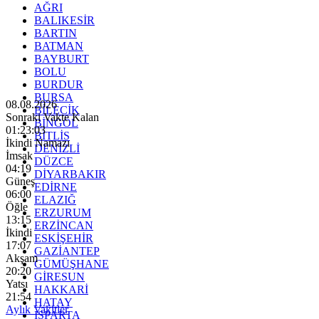
AĞRI
BALIKESİR
BARTIN
BATMAN
BAYBURT
BOLU
BURDUR
BURSA
08.08.2026
BİLECİK
Sonraki Vakte Kalan
BİNGÖL
01:23:01
BİTLİS
İkindi Namazı
DENİZLİ
İmsak
DÜZCE
04:19
DİYARBAKIR
Güneş
EDİRNE
06:00
ELAZIĞ
Öğle
ERZURUM
13:15
ERZİNCAN
İkindi
ESKİŞEHİR
17:07
GAZİANTEP
Akşam
GÜMÜŞHANE
20:20
GİRESUN
Yatsı
HAKKARİ
21:54
HATAY
Aylık Vakitler
ISPARTA