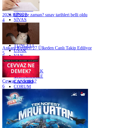
SAKARYA
SAMSUN
SİNOP
2026 KPSS ne zaman? sınav tarihleri belli oldu
SİVAS
4
SİİRT
TEKİRDAĞ
TOKAT
TRABZON
TUNCELİ
Ankara Kedileri 27 Ülkeden Canlı Takip Ediliyor
UŞAK
5
VAN
YALOVA
YOZGAT
ZONGULDAK
ÇANAKKALE
Cevvaz ne demek?
ÇANKIRI
6
ÇORUM
İSTANBUL
İZMİR
ŞANLIURFA
ŞIRNAK