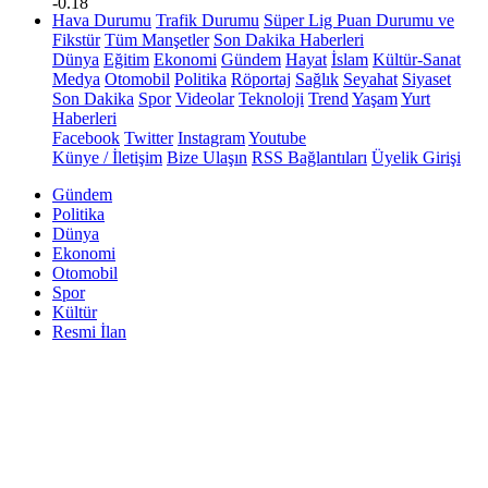
-0.18
Hava Durumu
Trafik Durumu
Süper Lig Puan Durumu ve
Fikstür
Tüm Manşetler
Son Dakika Haberleri
Dünya
Eğitim
Ekonomi
Gündem
Hayat
İslam
Kültür-Sanat
Medya
Otomobil
Politika
Röportaj
Sağlık
Seyahat
Siyaset
Son Dakika
Spor
Videolar
Teknoloji
Trend
Yaşam
Yurt
Haberleri
Facebook
Twitter
Instagram
Youtube
Künye / İletişim
Bize Ulaşın
RSS Bağlantıları
Üyelik Girişi
Gündem
Politika
Dünya
Ekonomi
Otomobil
Spor
Kültür
Resmi İlan