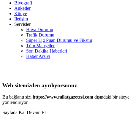
Biyografi
Anketler
Künye
İletişim
Servisler
Hava Durumu
Trafik Durumu
Süper Lig Puan Durumu ve Fikstür
Tüm Manşetler
Son Dakika Haberleri
Haber Arşivi
Web sitemizden ayrılıyorsunuz
Bu bağlantı sizi
https://www.milatgazetesi.com
dışındaki bir siteye
yönlendiriyor.
Sayfada Kal
Devam Et