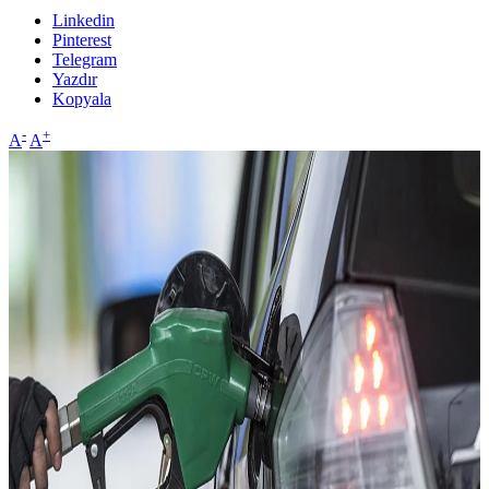
Linkedin
Pinterest
Telegram
Yazdır
Kopyala
-
+
A
A