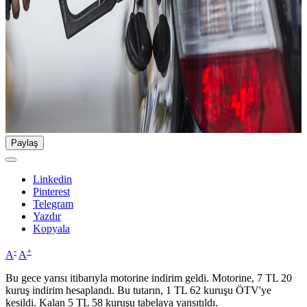
Paylaş
Linkedin
Pinterest
Telegram
Yazdır
Kopyala
-
+
A
A
Bu gece yarısı itibarıyla motorine indirim geldi. Motorine, 7 TL 20
kuruş indirim hesaplandı. Bu tutarın, 1 TL 62 kuruşu ÖTV'ye
kesildi. Kalan 5 TL 58 kuruşu tabelaya yansıtıldı.