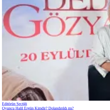
Editörün Seçtiği
Oyuncu Halil Ergün Kimdir? Dolandırıldı mı?