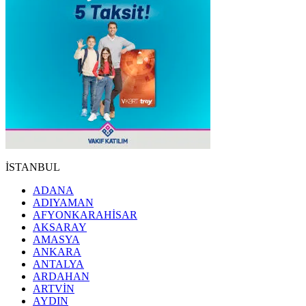
İSTANBUL
ADANA
ADIYAMAN
AFYONKARAHİSAR
AKSARAY
AMASYA
ANKARA
ANTALYA
ARDAHAN
ARTVİN
AYDIN