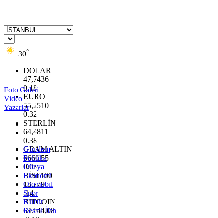
°
30
DOLAR
47,7436
0.18
Foto Galeri
EURO
Video
55,2510
Yazarlar
0.32
STERLİN
64,4811
0.38
GRAM ALTIN
Gündem
6660.55
Politika
0.03
Dünya
BİST100
Ekonomi
13.779
Otomobil
-14
Spor
BITCOIN
Kültür
64.944,08
Resmi İlan