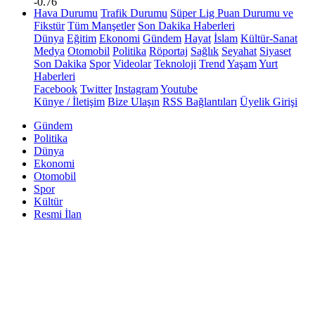
-0.76
Hava Durumu
Trafik Durumu
Süper Lig Puan Durumu ve
Fikstür
Tüm Manşetler
Son Dakika Haberleri
Dünya
Eğitim
Ekonomi
Gündem
Hayat
İslam
Kültür-Sanat
Medya
Otomobil
Politika
Röportaj
Sağlık
Seyahat
Siyaset
Son Dakika
Spor
Videolar
Teknoloji
Trend
Yaşam
Yurt
Haberleri
Facebook
Twitter
Instagram
Youtube
Künye / İletişim
Bize Ulaşın
RSS Bağlantıları
Üyelik Girişi
Gündem
Politika
Dünya
Ekonomi
Otomobil
Spor
Kültür
Resmi İlan