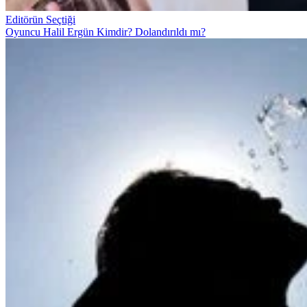
Editörün Seçtiği
Oyuncu Halil Ergün Kimdir? Dolandırıldı mı?