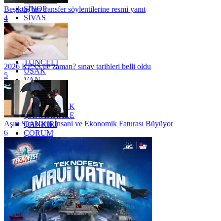
SİNOP
Beşiktaş'tan transfer söylentilerine resmi yanıt
SİVAS
4
SİİRT
TEKİRDAĞ
TOKAT
TRABZON
TUNCELİ
2026 KPSS ne zaman? sınav tarihleri belli oldu
UŞAK
5
VAN
YALOVA
YOZGAT
ZONGULDAK
ÇANAKKALE
Aşırı Sıcakların İnsani ve Ekonomik Faturası Büyüyor
ÇANKIRI
6
ÇORUM
İSTANBUL
İZMİR
ŞANLIURFA
ŞIRNAK