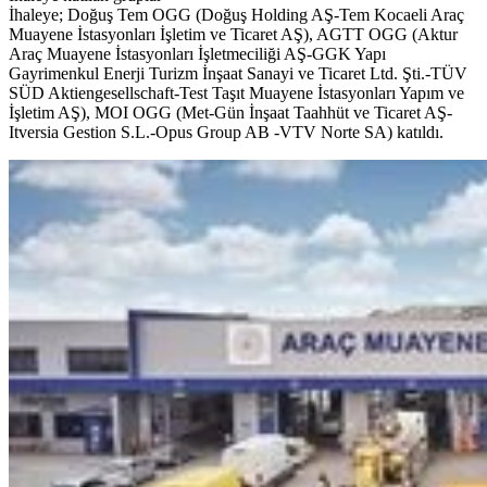
İhaleye; Doğuş Tem OGG (Doğuş Holding AŞ-Tem Kocaeli Araç
Muayene İstasyonları İşletim ve Ticaret AŞ), AGTT OGG (Aktur
Araç Muayene İstasyonları İşletmeciliği AŞ-GGK Yapı
Gayrimenkul Enerji Turizm İnşaat Sanayi ve Ticaret Ltd. Şti.-TÜV
SÜD Aktiengesellschaft-Test Taşıt Muayene İstasyonları Yapım ve
İşletim AŞ), MOI OGG (Met-Gün İnşaat Taahhüt ve Ticaret AŞ-
Itversia Gestion S.L.-Opus Group AB -VTV Norte SA) katıldı.