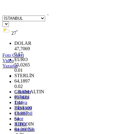
°
27
DOLAR
47,7069
0.17
Foto Galeri
EURO
Video
55,0265
Yazarlar
0.01
STERLİN
64,1897
0.02
GRAM ALTIN
Gündem
6574.81
Politika
1.44
Dünya
BİST100
Ekonomi
13.887
Otomobil
64
Spor
BITCOIN
Kültür
64.360,53
Resmi İlan