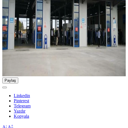
Paylaş
Linkedin
Pinterest
Telegram
Yazdır
Kopyala
-
+
A
A