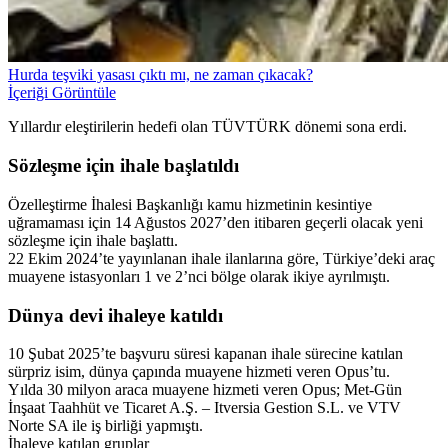
Hurda teşviki yasası çıktı mı, ne zaman çıkacak?
İçeriği Görüntüle
Yıllardır eleştirilerin hedefi olan TÜVTÜRK dönemi sona erdi.
Sözleşme için ihale başlatıldı
Özelleştirme İhalesi Başkanlığı kamu hizmetinin kesintiye
uğramaması için 14 Ağustos 2027’den itibaren geçerli olacak yeni
sözleşme için ihale başlattı.
22 Ekim 2024’te yayınlanan ihale ilanlarına göre, Türkiye’deki araç
muayene istasyonları 1 ve 2’nci bölge olarak ikiye ayrılmıştı.
Dünya devi ihaleye katıldı
10 Şubat 2025’te başvuru süresi kapanan ihale sürecine katılan
sürpriz isim, dünya çapında muayene hizmeti veren Opus’tu.
Yılda 30 milyon araca muayene hizmeti veren Opus; Met-Gün
İnşaat Taahhüt ve Ticaret A.Ş. – Itversia Gestion S.L. ve VTV
Norte SA ile iş birliği yapmıştı.
İhaleye katılan gruplar