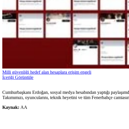
Milli güvenliği hedef alan hesaplara erişim engeli
İçeriği Görüntüle
Cumhurbaşkanı Erdoğan, sosyal medya hesabından yaptığı paylaşımda
Takımımızı, oyuncularını, teknik heyetini ve tüm Fenerbahçe camiasını
Kaynak:
AA