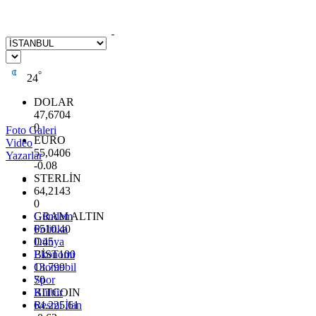
°
24
DOLAR
47,6704
0
Foto Galeri
EURO
Video
55,0406
Yazarlar
-0.08
STERLİN
64,2143
0
GRAM ALTIN
Gündem
6510.40
Politika
0.45
Dünya
BİST100
Ekonomi
13.799
Otomobil
70
Spor
BITCOIN
Kültür
64.225,61
Resmi İlan