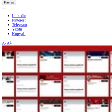
Paylaş
Linkedin
Pinterest
Telegram
Yazdır
Kopyala
-
+
A
A