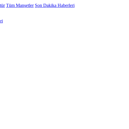
tür
Tüm Manşetler
Son Dakika Haberleri
ri