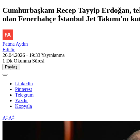
Cumhurbaşkanı Recep Tayyip Erdoğan, tek
olan Fenerbahçe İstanbul Jet Takımı'nı kut
Fatma Aydın
Editör
26.04.2026 - 19:33
Yayınlanma
1 Dk
Okunma Süresi
Paylaş
Linkedin
Pinterest
Telegram
Yazdır
Kopyala
-
+
A
A