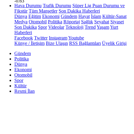
-0.63
Hava Durumu
Trafik Durumu
Süper Lig Puan Durumu ve
Fikstür
Tüm Manşetler
Son Dakika Haberleri
Dünya
Eğitim
Ekonomi
Gündem
Hayat
İslam
Kültür-Sanat
Medya
Otomobil
Politika
Röportaj
Sağlık
Seyahat
Siyaset
Son Dakika
Spor
Videolar
Teknoloji
Trend
Yaşam
Yurt
Haberleri
Facebook
Twitter
Instagram
Youtube
Künye / İletişim
Bize Ulaşın
RSS Bağlantıları
Üyelik Girişi
Gündem
Politika
Dünya
Ekonomi
Otomobil
Spor
Kültür
Resmi İlan