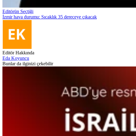
Editörün Seçtiği
İzmir hava durumu: Sıcaklık 35 dereceye çıkacak
Editör Hakkında
Eda Koyuncu
Bunlar da ilginizi çekebilir