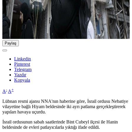
Paylaş
Linkedin
Pinterest
Telegram
Yazdır
Kopyala
-
+
A
A
Lübnan resmi ajansı NNA'nın haberine göre, İsrail ordusu Nebatiye
vilayetine bağlı Hiyam beldesinde iki ayrı patlama gerçekleştirerek
yapıları havaya uçurdu.
İsrail ordusunun sabah saatlerinde Bint Cubeyl ilçesi ile Hanin
beldesinde de evleri patlayıcılarla yıktığı ifade edildi.