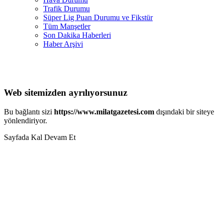
Trafik Durumu
Süper Lig Puan Durumu ve Fikstür
Tüm Manşetler
Son Dakika Haberleri
Haber Arşivi
Web sitemizden ayrılıyorsunuz
Bu bağlantı sizi
https://www.milatgazetesi.com
dışındaki bir siteye
yönlendiriyor.
Sayfada Kal
Devam Et