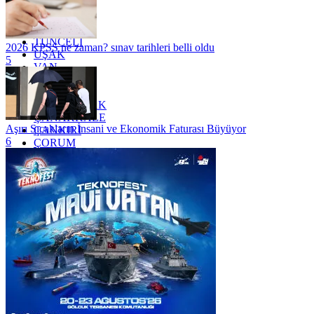
TEKİRDAĞ
TOKAT
TRABZON
TUNCELİ
2026 KPSS ne zaman? sınav tarihleri belli oldu
UŞAK
5
VAN
YALOVA
YOZGAT
ZONGULDAK
ÇANAKKALE
Aşırı Sıcakların İnsani ve Ekonomik Faturası Büyüyor
ÇANKIRI
6
ÇORUM
İSTANBUL
İZMİR
ŞANLIURFA
ŞIRNAK