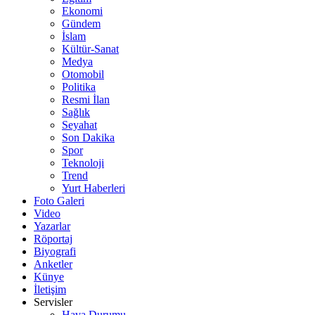
Ekonomi
Gündem
İslam
Kültür-Sanat
Medya
Otomobil
Politika
Resmi İlan
Sağlık
Seyahat
Son Dakika
Spor
Teknoloji
Trend
Yurt Haberleri
Foto Galeri
Video
Yazarlar
Röportaj
Biyografi
Anketler
Künye
İletişim
Servisler
Hava Durumu