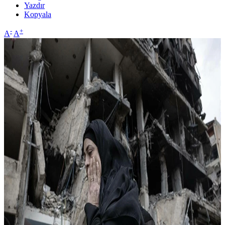
Yazdır
Kopyala
-
+
A
A