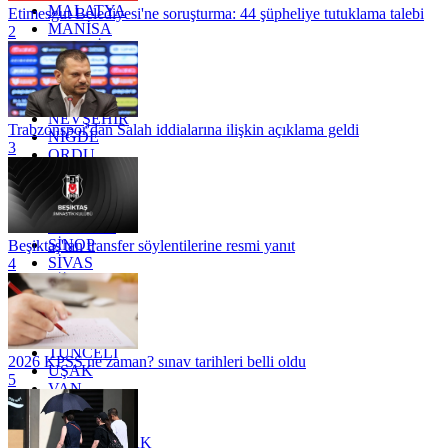
MALATYA
Etimesgut Belediyesi'ne soruşturma: 44 şüpheliye tutuklama talebi
MANİSA
2
MARDİN
MERSİN
MUĞLA
MUŞ
NEVŞEHİR
Trabzonspor'dan Salah iddialarına ilişkin açıklama geldi
NİĞDE
3
ORDU
OSMANİYE
RİZE
SAKARYA
SAMSUN
SİNOP
Beşiktaş'tan transfer söylentilerine resmi yanıt
SİVAS
4
SİİRT
TEKİRDAĞ
TOKAT
TRABZON
TUNCELİ
2026 KPSS ne zaman? sınav tarihleri belli oldu
UŞAK
5
VAN
YALOVA
YOZGAT
ZONGULDAK