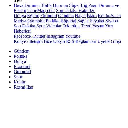
0.69
Hava Durumu
Trafik Durumu
Süper Lig Puan Durumu ve
Fikstür
Tüm Manşetler
Son Dakika Haberleri
Dünya
Eğitim
Ekonomi
Gündem
Hayat
İslam
Kültür-Sanat
Medya
Otomobil
Politika
Röportaj
Sağlık
Seyahat
Siyaset
Son Dakika
Spor
Videolar
Teknoloji
Trend
Yaşam
Yurt
Haberleri
Facebook
Twitter
Instagram
Youtube
Künye / İletişim
Bize Ulaşın
RSS Bağlantıları
Üyelik Girişi
Gündem
Politika
Dünya
Ekonomi
Otomobil
Spor
Kültür
Resmi İlan