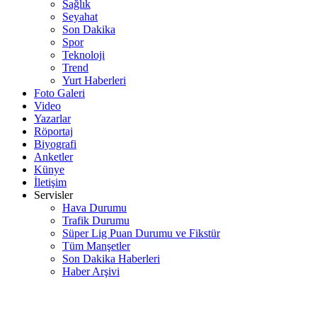
Sağlık
Seyahat
Son Dakika
Spor
Teknoloji
Trend
Yurt Haberleri
Foto Galeri
Video
Yazarlar
Röportaj
Biyografi
Anketler
Künye
İletişim
Servisler
Hava Durumu
Trafik Durumu
Süper Lig Puan Durumu ve Fikstür
Tüm Manşetler
Son Dakika Haberleri
Haber Arşivi