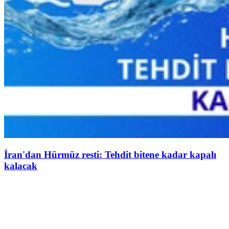
İran'dan Hürmüz resti: Tehdit bitene kadar kapalı
kalacak