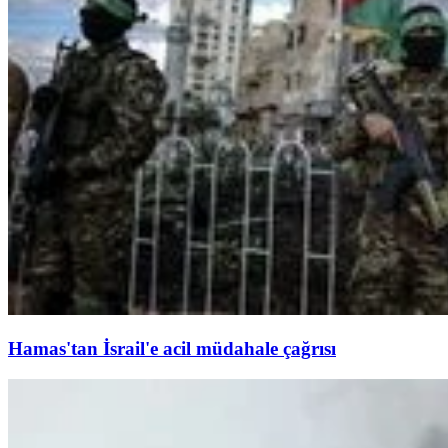
Hamas'tan İsrail'e acil müdahale çağrısı