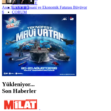
ÇANAKKALE
Aşırı Sıcakların İnsani ve Ekonomik Faturası Büyüyor
ÇANKIRI
6
ÇORUM
İSTANBUL
İZMİR
ŞANLIURFA
ŞIRNAK
Yükleniyor...
Son Haberler