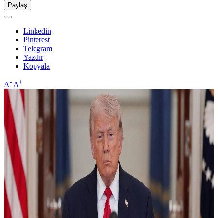
Paylaş
Linkedin
Pinterest
Telegram
Yazdır
Kopyala
-
+
A
A