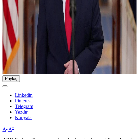
Paylaş
Linkedin
Pinterest
Telegram
Yazdır
Kopyala
-
+
A
A