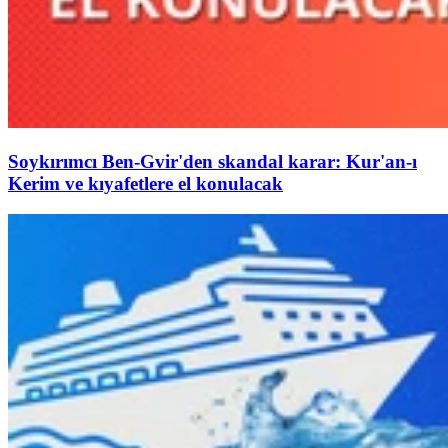
Soykırımcı Ben-Gvir'den skandal karar: Kur'an-ı
Kerim ve kıyafetlere el konulacak