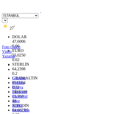
°
27
DOLAR
47,6006
0.06
Foto Galeri
EURO
Video
55,0250
Yazarlar
0.02
STERLİN
64,2398
0.2
GRAM ALTIN
Gündem
6513.94
Politika
0.32
Dünya
BİST100
Ekonomi
13.768
Otomobil
48
Spor
BITCOIN
Kültür
64.602,05
Resmi İlan