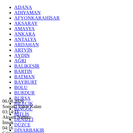
ADANA
ADIYAMAN
AFYONKARAHİSAR
AKSARAY
AMASYA
ANKARA
ANTALYA
ARDAHAN
ARTVİN
AYDIN
AĞRI
BALIKESİR
BARTIN
BATMAN
BAYBURT
BOLU
BURDUR
BURSA
06.08.2026
BİLECİK
Sonraki Vakte Kalan
BİNGÖL
03:14:09
BİTLİS
Akşam Namazı
DENİZLİ
İmsak
DÜZCE
04:16
DİYARBAKIR