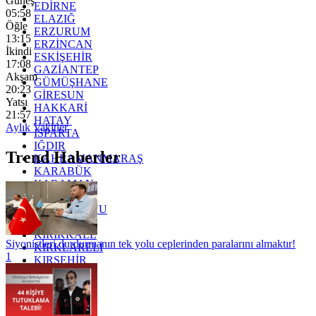
Güneş
EDİRNE
05:58
ELAZIĞ
Öğle
ERZURUM
13:15
ERZİNCAN
İkindi
ESKİŞEHİR
17:08
GAZİANTEP
Akşam
GÜMÜŞHANE
20:23
GİRESUN
Yatsı
HAKKARİ
21:57
HATAY
Aylık Vakitler
ISPARTA
IĞDIR
Trend Haberler
KAHRAMANMARAŞ
KARABÜK
KARAMAN
KARS
KASTAMONU
KAYSERİ
KIRIKKALE
Siyonistleri durdurmanın tek yolu ceplerinden paralarını almaktır!
KIRKLARELİ
1
KIRŞEHİR
KOCAELİ
KONYA
KÜTAHYA
KİLİS