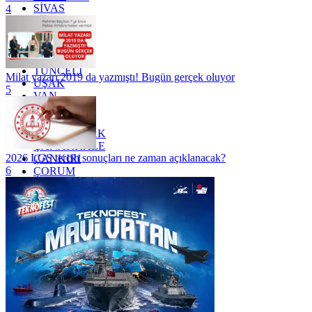
SİVAS
4
SİİRT
TEKİRDAĞ
TOKAT
TRABZON
TUNCELİ
Milat yazarı 2019 da yazmıştı! Bugün gerçek oluyor
UŞAK
5
VAN
YALOVA
YOZGAT
ZONGULDAK
ÇANAKKALE
2026 LGS tercih sonuçları ne zaman açıklanacak?
ÇANKIRI
6
ÇORUM
İSTANBUL
İZMİR
ŞANLIURFA
ŞIRNAK