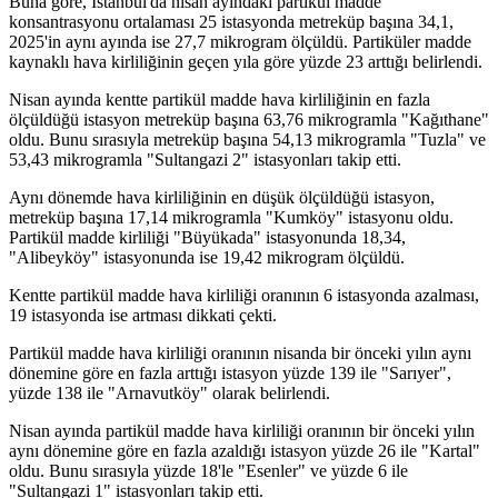
Buna göre, İstanbul'da nisan ayındaki partikül madde
konsantrasyonu ortalaması 25 istasyonda metreküp başına 34,1,
2025'in aynı ayında ise 27,7 mikrogram ölçüldü. Partiküler madde
kaynaklı hava kirliliğinin geçen yıla göre yüzde 23 arttığı belirlendi.
Nisan ayında kentte partikül madde hava kirliliğinin en fazla
ölçüldüğü istasyon metreküp başına 63,76 mikrogramla "Kağıthane"
oldu. Bunu sırasıyla metreküp başına 54,13 mikrogramla "Tuzla" ve
53,43 mikrogramla "Sultangazi 2" istasyonları takip etti.
Aynı dönemde hava kirliliğinin en düşük ölçüldüğü istasyon,
metreküp başına 17,14 mikrogramla "Kumköy" istasyonu oldu.
Partikül madde kirliliği "Büyükada" istasyonunda 18,34,
"Alibeyköy" istasyonunda ise 19,42 mikrogram ölçüldü.
Kentte partikül madde hava kirliliği oranının 6 istasyonda azalması,
19 istasyonda ise artması dikkati çekti.
Partikül madde hava kirliliği oranının nisanda bir önceki yılın aynı
dönemine göre en fazla arttığı istasyon yüzde 139 ile "Sarıyer",
yüzde 138 ile "Arnavutköy" olarak belirlendi.
Nisan ayında partikül madde hava kirliliği oranının bir önceki yılın
aynı dönemine göre en fazla azaldığı istasyon yüzde 26 ile "Kartal"
oldu. Bunu sırasıyla yüzde 18'le "Esenler" ve yüzde 6 ile
"Sultangazi 1" istasyonları takip etti.