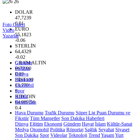
26
DOLAR
47,7239
0.01
Foto Galeri
EURO
Video
55,1823
Yazarlar
-0.06
STERLİN
64,4329
-0.02
GRAM ALTIN
Gündem
6672.90
Politika
0.19
Dünya
BİST100
Ekonomi
13.779
Otomobil
0
Spor
BITCOIN
Kültür
64.989,56
Resmi İlan
0.4
Hava Durumu
Trafik Durumu
Süper Lig Puan Durumu ve
Fikstür
Tüm Manşetler
Son Dakika Haberleri
Dünya
Eğitim
Ekonomi
Gündem
Hayat
İslam
Kültür-Sanat
Medya
Otomobil
Politika
Röportaj
Sağlık
Seyahat
Siyaset
Son Dakika
Spor
Videolar
Teknoloji
Trend
Yaşam
Yurt