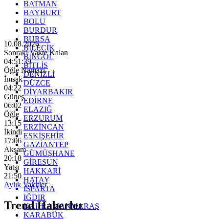
BATMAN
BAYBURT
BOLU
BURDUR
BURSA
10.08.2026
BİLECİK
Sonraki Vakte Kalan
BİNGÖL
04:51:37
BİTLİS
Öğle Namazı
DENİZLİ
İmsak
DÜZCE
04:22
DİYARBAKIR
Güneş
EDİRNE
06:02
ELAZIĞ
Öğle
ERZURUM
13:15
ERZİNCAN
İkindi
ESKİŞEHİR
17:06
GAZİANTEP
Akşam
GÜMÜŞHANE
20:18
GİRESUN
Yatsı
HAKKARİ
21:50
HATAY
Aylık Vakitler
ISPARTA
IĞDIR
Trend Haberler
KAHRAMANMARAŞ
KARABÜK