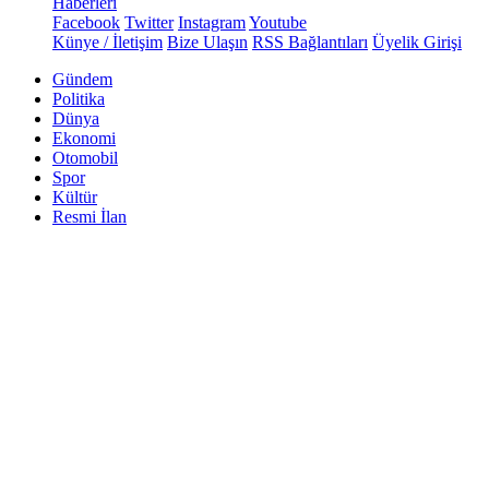
Haberleri
Facebook
Twitter
Instagram
Youtube
Künye / İletişim
Bize Ulaşın
RSS Bağlantıları
Üyelik Girişi
Gündem
Politika
Dünya
Ekonomi
Otomobil
Spor
Kültür
Resmi İlan