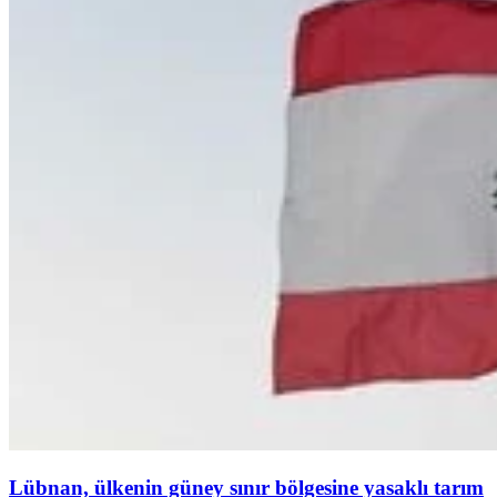
Lübnan, ülkenin güney sınır bölgesine yasaklı tarım