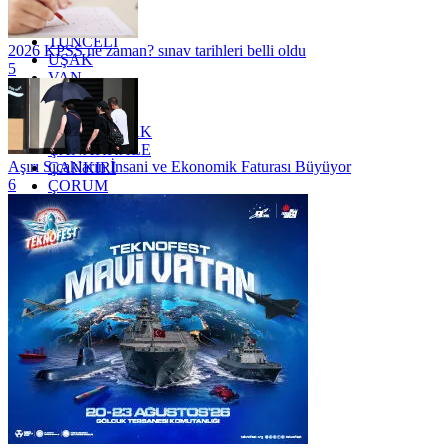
TOKAT
TRABZON
TUNCELİ
2026 KPSS ne zaman? sınav tarihleri belli oldu
UŞAK
5
VAN
YALOVA
YOZGAT
ZONGULDAK
ÇANAKKALE
Aşırı Sıcakların İnsani ve Ekonomik Faturası Büyüyor
ÇANKIRI
6
ÇORUM
İSTANBUL
İZMİR
ŞANLIURFA
ŞIRNAK