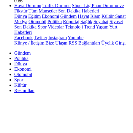
0.66
Hava Durumu
Trafik Durumu
Süper Lig Puan Durumu ve
Fikstür
Tüm Manşetler
Son Dakika Haberleri
Dünya
Eğitim
Ekonomi
Gündem
Hayat
İslam
Kültür-Sanat
Medya
Otomobil
Politika
Röportaj
Sağlık
Seyahat
Siyaset
Son Dakika
Spor
Videolar
Teknoloji
Trend
Yaşam
Yurt
Haberleri
Facebook
Twitter
Instagram
Youtube
Künye / İletişim
Bize Ulaşın
RSS Bağlantıları
Üyelik Girişi
Gündem
Politika
Dünya
Ekonomi
Otomobil
Spor
Kültür
Resmi İlan