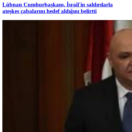
Lübnan Cumhurbaşkanı, İsrail'in saldırılarla
ateşkes çabalarını hedef aldığını belirtti