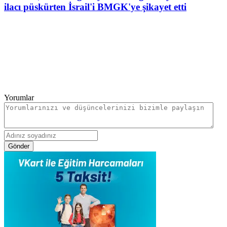
ilacı püskürten İsrail'i BMGK'ye şikayet etti
Yorumlar
Gönder