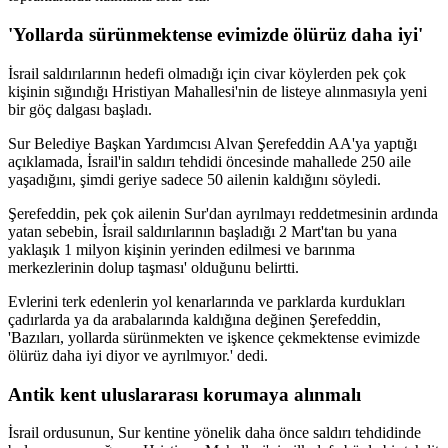
'Yollarda sürünmektense evimizde ölürüz daha iyi'
İsrail saldırılarının hedefi olmadığı için civar köylerden pek çok
kişinin sığındığı Hristiyan Mahallesi'nin de listeye alınmasıyla yeni
bir göç dalgası başladı.
Sur Belediye Başkan Yardımcısı Alvan Şerefeddin AA'ya yaptığı
açıklamada, İsrail'in saldırı tehdidi öncesinde mahallede 250 aile
yaşadığını, şimdi geriye sadece 50 ailenin kaldığını söyledi.
Şerefeddin, pek çok ailenin Sur'dan ayrılmayı reddetmesinin ardında
yatan sebebin, İsrail saldırılarının başladığı 2 Mart'tan bu yana
yaklaşık 1 milyon kişinin yerinden edilmesi ve barınma
merkezlerinin dolup taşması' olduğunu belirtti.
Evlerini terk edenlerin yol kenarlarında ve parklarda kurdukları
çadırlarda ya da arabalarında kaldığına değinen Şerefeddin,
'Bazıları, yollarda sürünmekten ve işkence çekmektense evimizde
ölürüz daha iyi diyor ve ayrılmıyor.' dedi.
Antik kent uluslararası korumaya alınmalı
İsrail ordusunun, Sur kentine yönelik daha önce saldırı tehdidinde