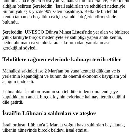
bulunmasına rağmen Hristiyan Mahallesi'nin ilk defa böyle bir tehdit
aldığını belirten Şerefeddin, 'İsrail saldırıları ve tehditleri nedeniyle
Sur'un yaklaşık yüzde 90'ı zaten boşalmıştı. Belki de bu tehdit
kentin tamamen boşaltılması için yapıldı.' değerlendirmesinde
bulundu.
Şerefeddin, UNESCO Dünya Mirası Listesi'nde yer alan ve binlerce
yıllık tarihiyle birçok medeniyete ev sahipliği yapan antik kentin,
hedef alınmaması ve uluslararası korumadan yararlanması
gerektiğini söyledi.
Tehditlere rağmen evlerinde kalmayı tercih ettiler
Mahallesi sakinleri ise 2 Mart'tan bu yana kentteki dükkan ve iş
yerlerinin kapandığını ve bunun da önemli ekonomik kayıplara yol
açtığını ifade etti.
Lübnanlılar İsrail ordusunun son tehditlerinden sonra endişeye
kapıldıklarını ancak birçok kişinin evlerinde kalmayı tercih ettiğini
dile getirdi.
İsrail'in Lübnan'a saldırıları ve ateşkes
İsrail ordusu, Lübnan'a 2 Mart'ta yoğun hava saldırıları başlatarak,
ülkenin güneyinde birçok beldeyi işgal etmişti.