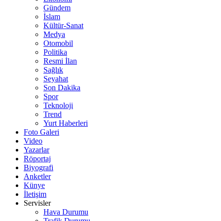
Gündem
İslam
Kültür-Sanat
Medya
Otomobil
Politika
Resmi İlan
Sağlık
Seyahat
Son Dakika
Spor
Teknoloji
Trend
Yurt Haberleri
Foto Galeri
Video
Yazarlar
Röportaj
Biyografi
Anketler
Künye
İletişim
Servisler
Hava Durumu
Trafik Durumu