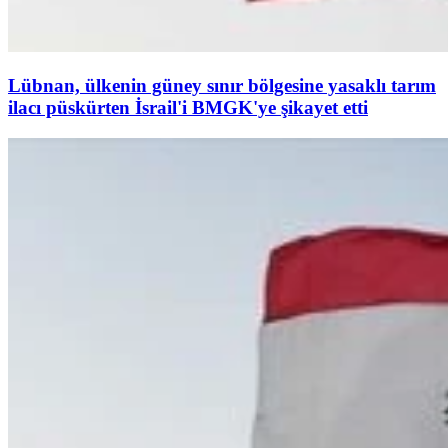
Lübnan, ülkenin güney sınır bölgesine yasaklı tarım
ilacı püskürten İsrail'i BMGK'ye şikayet etti