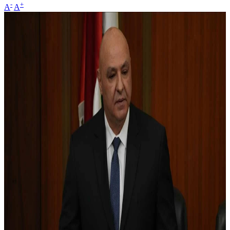
-
+
A
A