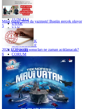
SİİRT
TEKİRDAĞ
TOKAT
TRABZON
TUNCELİ
Milat yazarı 2019 da yazmıştı! Bugün gerçek oluyor
UŞAK
5
VAN
YALOVA
YOZGAT
ZONGULDAK
ÇANAKKALE
2026 LGS tercih sonuçları ne zaman açıklanacak?
ÇANKIRI
6
ÇORUM
İSTANBUL
İZMİR
ŞANLIURFA
ŞIRNAK