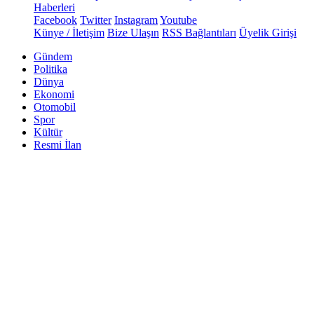
Haberleri
Facebook
Twitter
Instagram
Youtube
Künye / İletişim
Bize Ulaşın
RSS Bağlantıları
Üyelik Girişi
Gündem
Politika
Dünya
Ekonomi
Otomobil
Spor
Kültür
Resmi İlan