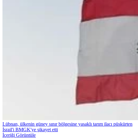
Lübnan, ülkenin güney sınır bölgesine yasaklı tarım ilacı püskürten
İsrail'i BMGK'ye şikayet etti
İçeriği Görüntüle