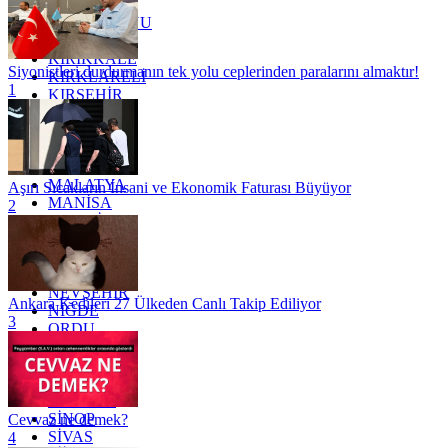
KARS
KASTAMONU
KAYSERİ
KIRIKKALE
Siyonistleri durdurmanın tek yolu ceplerinden paralarını almaktır!
KIRKLARELİ
1
KIRŞEHİR
KOCAELİ
KONYA
KÜTAHYA
KİLİS
MALATYA
Aşırı Sıcakların İnsani ve Ekonomik Faturası Büyüyor
MANİSA
2
MARDİN
MERSİN
MUĞLA
MUŞ
NEVŞEHİR
Ankara Kedileri 27 Ülkeden Canlı Takip Ediliyor
NİĞDE
3
ORDU
OSMANİYE
RİZE
SAKARYA
SAMSUN
SİNOP
Cevvaz ne demek?
SİVAS
4