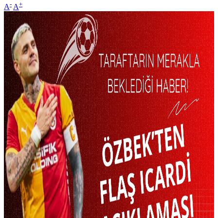
-
+
A
A