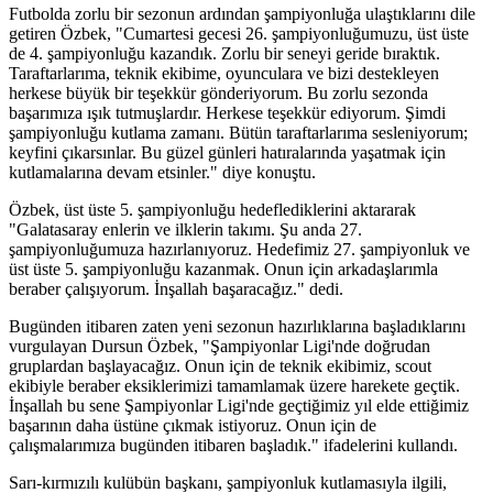
Futbolda zorlu bir sezonun ardından şampiyonluğa ulaştıklarını dile
getiren Özbek, "Cumartesi gecesi 26. şampiyonluğumuzu, üst üste
de 4. şampiyonluğu kazandık. Zorlu bir seneyi geride bıraktık.
Taraftarlarıma, teknik ekibime, oyunculara ve bizi destekleyen
herkese büyük bir teşekkür gönderiyorum. Bu zorlu sezonda
başarımıza ışık tutmuşlardır. Herkese teşekkür ediyorum. Şimdi
şampiyonluğu kutlama zamanı. Bütün taraftarlarıma sesleniyorum;
keyfini çıkarsınlar. Bu güzel günleri hatıralarında yaşatmak için
kutlamalarına devam etsinler." diye konuştu.
Özbek, üst üste 5. şampiyonluğu hedeflediklerini aktararak
"Galatasaray enlerin ve ilklerin takımı. Şu anda 27.
şampiyonluğumuza hazırlanıyoruz. Hedefimiz 27. şampiyonluk ve
üst üste 5. şampiyonluğu kazanmak. Onun için arkadaşlarımla
beraber çalışıyorum. İnşallah başaracağız." dedi.
Bugünden itibaren zaten yeni sezonun hazırlıklarına başladıklarını
vurgulayan Dursun Özbek, "Şampiyonlar Ligi'nde doğrudan
gruplardan başlayacağız. Onun için de teknik ekibimiz, scout
ekibiyle beraber eksiklerimizi tamamlamak üzere harekete geçtik.
İnşallah bu sene Şampiyonlar Ligi'nde geçtiğimiz yıl elde ettiğimiz
başarının daha üstüne çıkmak istiyoruz. Onun için de
çalışmalarımıza bugünden itibaren başladık." ifadelerini kullandı.
Sarı-kırmızılı kulübün başkanı, şampiyonluk kutlamasıyla ilgili,