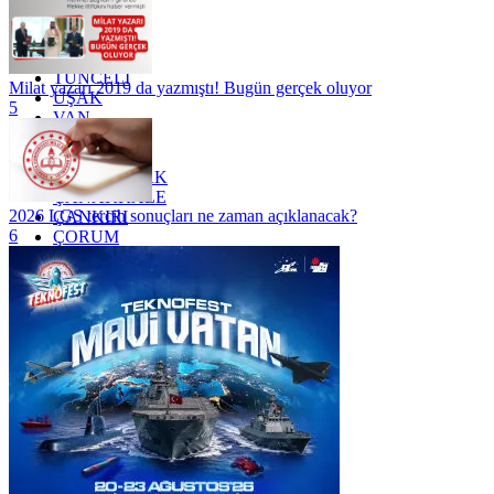
TEKİRDAĞ
TOKAT
TRABZON
TUNCELİ
Milat yazarı 2019 da yazmıştı! Bugün gerçek oluyor
UŞAK
5
VAN
YALOVA
YOZGAT
ZONGULDAK
ÇANAKKALE
2026 LGS tercih sonuçları ne zaman açıklanacak?
ÇANKIRI
6
ÇORUM
İSTANBUL
İZMİR
ŞANLIURFA
ŞIRNAK