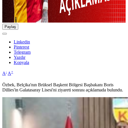
Paylaş
Linkedin
Pinterest
Telegram
Yazdır
Kopyala
-
+
A
A
Özbek, Belçika'nın Brüksel Başkent Bölgesi Başbakanı Boris
Dillies'in Galatasaray Lisesi'ni ziyareti sonrası açıklamada bulundu.