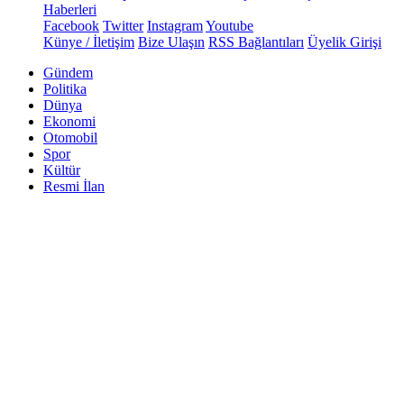
Haberleri
Facebook
Twitter
Instagram
Youtube
Künye / İletişim
Bize Ulaşın
RSS Bağlantıları
Üyelik Girişi
Gündem
Politika
Dünya
Ekonomi
Otomobil
Spor
Kültür
Resmi İlan