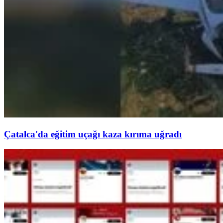
Çatalca'da eğitim uçağı kaza kırıma uğradı