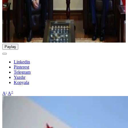
Paylaş
Linkedin
Pinterest
Telegram
Yazdır
Kopyala
-
+
A
A