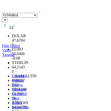
°
24
DOLAR
47,6704
0
Foto Galeri
EURO
Video
55,0406
Yazarlar
-0.08
STERLİN
64,2143
0
GRAM ALTIN
Gündem
6500.87
Politika
0.12
Dünya
BİST100
Ekonomi
13.799
Otomobil
70
Spor
BITCOIN
Kültür
64.643,95
Resmi İlan