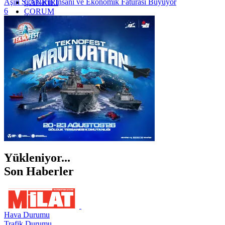
Aşırı Sıcakların İnsani ve Ekonomik Faturası Büyüyor
ÇANKIRI
6
ÇORUM
İSTANBUL
İZMİR
ŞANLIURFA
ŞIRNAK
Yükleniyor...
Son Haberler
Hava Durumu
Trafik Durumu