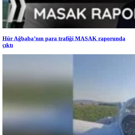
Hür Ağbaba’nın para trafiği MASAK raporunda
çıktı