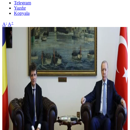
Telegram
Yazdır
Kopyala
-
+
A
A