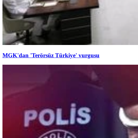
MGK'dan 'Terörsüz Türkiye' vurgusu