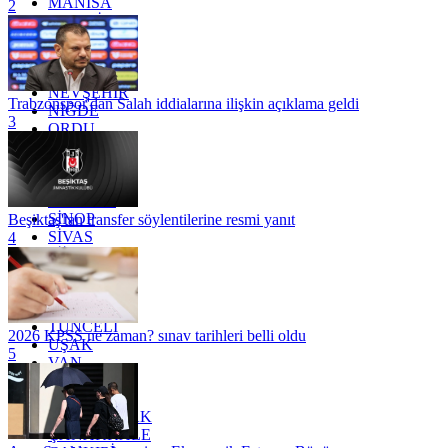
MANİSA
2
MARDİN
MERSİN
MUĞLA
MUŞ
NEVŞEHİR
Trabzonspor'dan Salah iddialarına ilişkin açıklama geldi
NİĞDE
3
ORDU
OSMANİYE
RİZE
SAKARYA
SAMSUN
SİNOP
Beşiktaş'tan transfer söylentilerine resmi yanıt
SİVAS
4
SİİRT
TEKİRDAĞ
TOKAT
TRABZON
TUNCELİ
2026 KPSS ne zaman? sınav tarihleri belli oldu
UŞAK
5
VAN
YALOVA
YOZGAT
ZONGULDAK
ÇANAKKALE