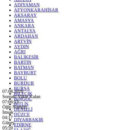
ADIYAMAN
AFYONKARAHİSAR
AKSARAY
AMASYA
ANKARA
ANTALYA
ARDAHAN
ARTVİN
AYDIN
AĞRI
BALIKESİR
BARTIN
BATMAN
BAYBURT
BOLU
BURDUR
BURSA
07.08.2026
BİLECİK
Sonraki Vakte Kalan
BİNGÖL
07:06:11
BİTLİS
Öğle Namazı
DENİZLİ
İmsak
DÜZCE
04:17
DİYARBAKIR
Güneş
EDİRNE
05:59