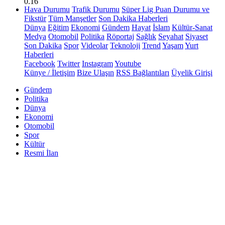
0.16
Hava Durumu
Trafik Durumu
Süper Lig Puan Durumu ve
Fikstür
Tüm Manşetler
Son Dakika Haberleri
Dünya
Eğitim
Ekonomi
Gündem
Hayat
İslam
Kültür-Sanat
Medya
Otomobil
Politika
Röportaj
Sağlık
Seyahat
Siyaset
Son Dakika
Spor
Videolar
Teknoloji
Trend
Yaşam
Yurt
Haberleri
Facebook
Twitter
Instagram
Youtube
Künye / İletişim
Bize Ulaşın
RSS Bağlantıları
Üyelik Girişi
Gündem
Politika
Dünya
Ekonomi
Otomobil
Spor
Kültür
Resmi İlan