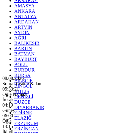
AKSARAY
AMASYA
ANKARA
ANTALYA
ARDAHAN
ARTVİN
AYDIN
AĞRI
BALIKESİR
BARTIN
BATMAN
BAYBURT
BOLU
BURDUR
BURSA
08.08.2026
BİLECİK
Sonraki Vakte Kalan
BİNGÖL
05:33:19
BİTLİS
Öğle Namazı
DENİZLİ
İmsak
DÜZCE
04:19
DİYARBAKIR
Güneş
EDİRNE
06:00
ELAZIĞ
Öğle
ERZURUM
13:15
ERZİNCAN
İkindi