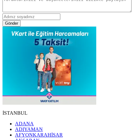
Gönder
İSTANBUL
ADANA
ADIYAMAN
AFYONKARAHİSAR