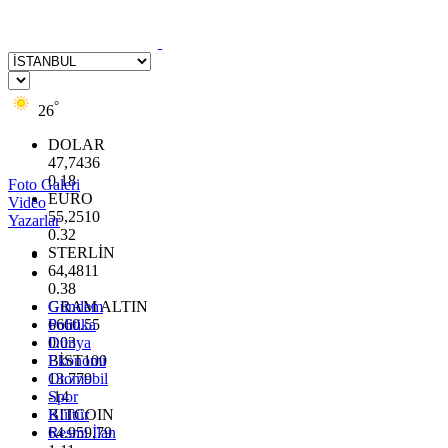
°
26
DOLAR
47,7436
0.18
Foto Galeri
EURO
Video
55,2510
Yazarlar
0.32
STERLİN
64,4811
0.38
GRAM ALTIN
Gündem
6660.55
Politika
0.03
Dünya
BİST100
Ekonomi
13.779
Otomobil
-14
Spor
BITCOIN
Kültür
64.959,79
Resmi İlan