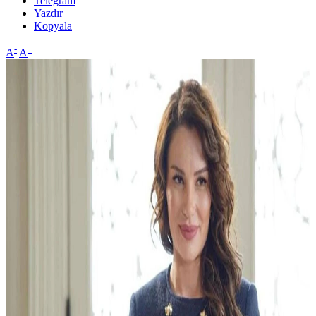
Telegram
Yazdır
Kopyala
-
+
A
A