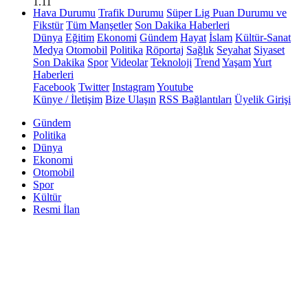
1.11
Hava Durumu
Trafik Durumu
Süper Lig Puan Durumu ve
Fikstür
Tüm Manşetler
Son Dakika Haberleri
Dünya
Eğitim
Ekonomi
Gündem
Hayat
İslam
Kültür-Sanat
Medya
Otomobil
Politika
Röportaj
Sağlık
Seyahat
Siyaset
Son Dakika
Spor
Videolar
Teknoloji
Trend
Yaşam
Yurt
Haberleri
Facebook
Twitter
Instagram
Youtube
Künye / İletişim
Bize Ulaşın
RSS Bağlantıları
Üyelik Girişi
Gündem
Politika
Dünya
Ekonomi
Otomobil
Spor
Kültür
Resmi İlan