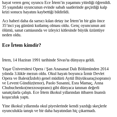
hayat veren genç oyuncu Ece İrtem’in yaşamını yitirdiği öğrenildi.
35 yaşındaki oyuncunun evinde sabah saatlerinde geçirdiği kalp
krizi sonucu hayatını kaybettiği bildirildi.
Acı haberi daha da sarsıcı kılan detay ise İrtem’in bir gün önce
35’inci yaş gününü kutlamış olması oldu. Genç oyuncunun ani
ölümü, sanat camiasında ve izleyici kitlesinde büyük üzüntüye
neden oldu.
Ece İrtem kimdir?
İrtem, 14 Haziran 1991 tarihinde Sivas'ta dünyaya geldi.
Yaşar Üniversitesi Opera / Şan Anasanat Dalı Bölümünden 2014
yılında 3.lükle mezun oldu. Okul hayatı boyunca İzmir Devlet
Opera ve Balesi(İzdob) genel müdürü Aytül Büyüksaraç(soprano)
ve Levent Gündüz(tenor), Paolo Susanni, Esra Mamaç, Anna
Chubuchenko(mezzosoprano) gibi dünyaca tanınan değerli
sanatçılarla çalıştı. Ece İrtem ilkokul yıllarından itibaren lisanslı
koşuculuk yaptı.
Yine ilkokul yıllarında okul piyeslerinde kendi yazdığı skeçlerle
oyunculukla tanıştı ve bir daha hayatından hiç çıkarmadı.