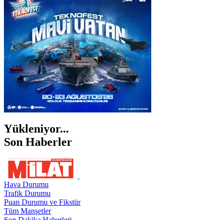
İZMİR
ŞANLIURFA
ŞIRNAK
Yükleniyor...
Son Haberler
Hava Durumu
Trafik Durumu
Puan Durumu ve Fikstür
Tüm Manşetler
Son Dakika Haberleri