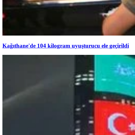
Kağıthane'de 104 kilogram uyuşturucu ele geçirildi