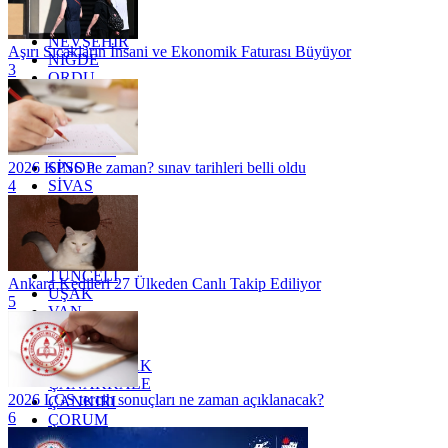
MUĞLA
MUŞ
NEVŞEHİR
Aşırı Sıcakların İnsani ve Ekonomik Faturası Büyüyor
NİĞDE
3
ORDU
OSMANİYE
RİZE
SAKARYA
SAMSUN
SİNOP
2026 KPSS ne zaman? sınav tarihleri belli oldu
SİVAS
4
SİİRT
TEKİRDAĞ
TOKAT
TRABZON
TUNCELİ
Ankara Kedileri 27 Ülkeden Canlı Takip Ediliyor
UŞAK
5
VAN
YALOVA
YOZGAT
ZONGULDAK
ÇANAKKALE
2026 LGS tercih sonuçları ne zaman açıklanacak?
ÇANKIRI
6
ÇORUM
İSTANBUL