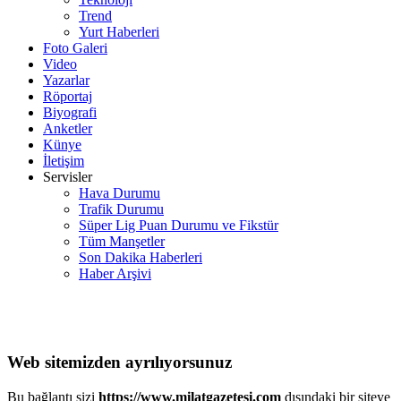
Trend
Yurt Haberleri
Foto Galeri
Video
Yazarlar
Röportaj
Biyografi
Anketler
Künye
İletişim
Servisler
Hava Durumu
Trafik Durumu
Süper Lig Puan Durumu ve Fikstür
Tüm Manşetler
Son Dakika Haberleri
Haber Arşivi
Web sitemizden ayrılıyorsunuz
Bu bağlantı sizi
https://www.milatgazetesi.com
dışındaki bir siteye