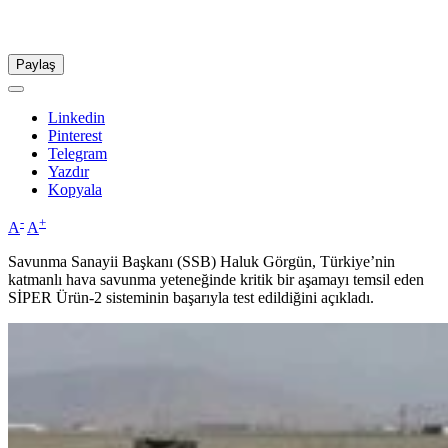
Paylaş
Linkedin
Pinterest
Telegram
Yazdır
Kopyala
-
+
A
A
Savunma Sanayii Başkanı (SSB) Haluk Görgün, Türkiye’nin
katmanlı hava savunma yeteneğinde kritik bir aşamayı temsil eden
SİPER Ürün-2 sisteminin başarıyla test edildiğini açıkladı.