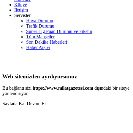
Künye
İletişim
Servisler
Hava Durumu
Trafik Durumu
Süper Lig Puan Durumu ve Fikstür
Tüm Manşetler
Son Dakika Haberleri
Haber Arşivi
Web sitemizden ayrılıyorsunuz
Bu bağlantı sizi
https://www.milatgazetesi.com
dışındaki bir siteye
yönlendiriyor.
Sayfada Kal
Devam Et