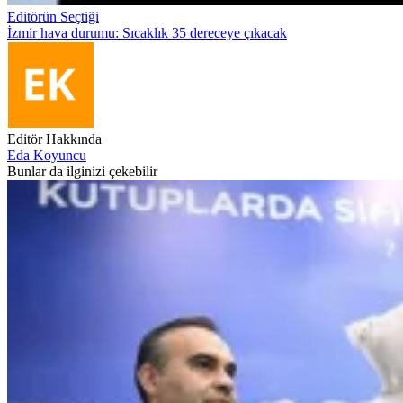
Editörün Seçtiği
İzmir hava durumu: Sıcaklık 35 dereceye çıkacak
Editör Hakkında
Eda Koyuncu
Bunlar da ilginizi çekebilir