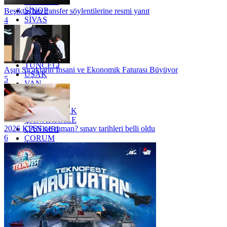
SAMSUN
SİNOP
Beşiktaş'tan transfer söylentilerine resmi yanıt
SİVAS
4
SİİRT
TEKİRDAĞ
TOKAT
TRABZON
TUNCELİ
Aşırı Sıcakların İnsani ve Ekonomik Faturası Büyüyor
UŞAK
5
VAN
YALOVA
YOZGAT
ZONGULDAK
ÇANAKKALE
2026 KPSS ne zaman? sınav tarihleri belli oldu
ÇANKIRI
6
ÇORUM
İSTANBUL
İZMİR
ŞANLIURFA
ŞIRNAK