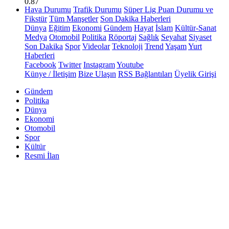
0.87
Hava Durumu
Trafik Durumu
Süper Lig Puan Durumu ve
Fikstür
Tüm Manşetler
Son Dakika Haberleri
Dünya
Eğitim
Ekonomi
Gündem
Hayat
İslam
Kültür-Sanat
Medya
Otomobil
Politika
Röportaj
Sağlık
Seyahat
Siyaset
Son Dakika
Spor
Videolar
Teknoloji
Trend
Yaşam
Yurt
Haberleri
Facebook
Twitter
Instagram
Youtube
Künye / İletişim
Bize Ulaşın
RSS Bağlantıları
Üyelik Girişi
Gündem
Politika
Dünya
Ekonomi
Otomobil
Spor
Kültür
Resmi İlan