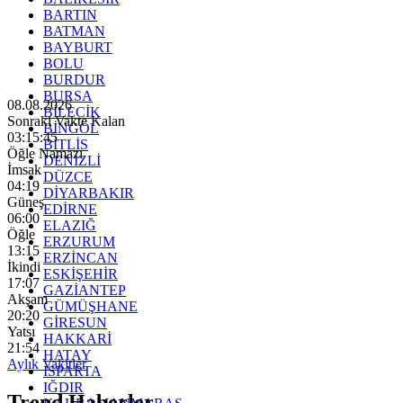
BARTIN
BATMAN
BAYBURT
BOLU
BURDUR
BURSA
08.08.2026
BİLECİK
Sonraki Vakte Kalan
BİNGÖL
03:15:43
BİTLİS
Öğle Namazı
DENİZLİ
İmsak
DÜZCE
04:19
DİYARBAKIR
Güneş
EDİRNE
06:00
ELAZIĞ
Öğle
ERZURUM
13:15
ERZİNCAN
İkindi
ESKİŞEHİR
17:07
GAZİANTEP
Akşam
GÜMÜŞHANE
20:20
GİRESUN
Yatsı
HAKKARİ
21:54
HATAY
Aylık Vakitler
ISPARTA
IĞDIR
Trend Haberler