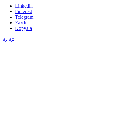
Linkedin
Pinterest
Telegram
Yazdır
Kopyala
-
+
A
A