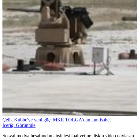
Çelik Kubbe'ye yeni güç: MKE TOLGA'dan tam isabet
İçeriği Görüntüle
Sosyal medya hesabından atışlı test faaliyetine ilişkin video paylaşan