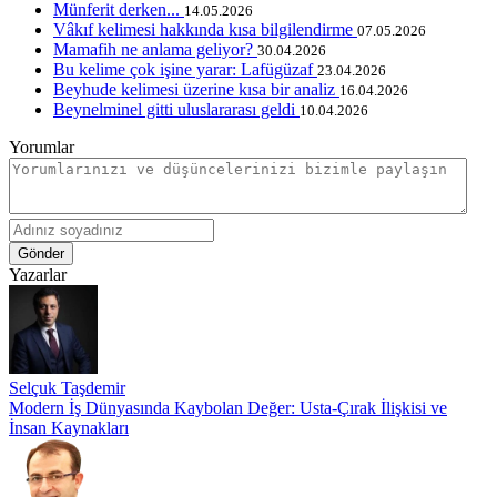
Münferit derken...
14.05.2026
Vâkıf kelimesi hakkında kısa bilgilendirme
07.05.2026
Mamafih ne anlama geliyor?
30.04.2026
Bu kelime çok işine yarar: Lafügüzaf
23.04.2026
Beyhude kelimesi üzerine kısa bir analiz
16.04.2026
Beynelminel gitti uluslararası geldi
10.04.2026
Yorumlar
Gönder
Yazarlar
Selçuk Taşdemir
Modern İş Dünyasında Kaybolan Değer: Usta-Çırak İlişkisi ve
İnsan Kaynakları