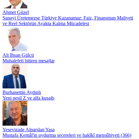
Ahmet Güzel
Sanayi Üretemezse Türkiye Kazanamaz: Faiz, Finansman Maliyeti
ve Reel Sektörün Ayakta Kalma Mücadelesi
Ali İhsan Gülcü
Muhalefeti bitiren mesajlar
Burhanettin Aydınlı
Yeni nesil Z ve alfa kuşağı
Yesevizade Alparslan Yasa
Mustafa Kemâl'in uydurma şecereleri ve hakîkî mensûbiyeti (366)