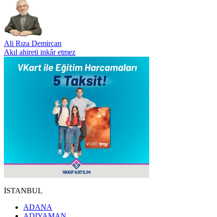
Ali Rıza Demircan
Akıl ahireti inkâr etmez
İSTANBUL
ADANA
ADIYAMAN