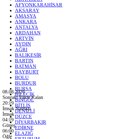
AFYONKARAHİSAR
AKSARAY
AMASYA
ANKARA
ANTALYA
ARDAHAN
ARTVİN
AYDIN
AĞRI
BALIKESİR
BARTIN
BATMAN
BAYBURT
BOLU
BURDUR
BURSA
08.08.2026
BİLECİK
Sonraki Vakte Kalan
BİNGÖL
20:18
BİTLİS
İmsak Namazı
DENİZLİ
İmsak
DÜZCE
04:19
DİYARBAKIR
Güneş
EDİRNE
06:00
ELAZIĞ
Öğle
ERZURUM