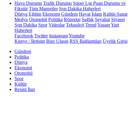
Hava Durumu
Trafik Durumu
Süper Lig Puan Durumu ve
Fikstür
Tüm Manşetler
Son Dakika Haberleri
Dünya
Eğitim
Ekonomi
Gündem
Hayat
İslam
Kültür-Sanat
Medya
Otomobil
Politika
Röportaj
Sağlık
Seyahat
Siyaset
Son Dakika
Spor
Videolar
Teknoloji
Trend
Yaşam
Yurt
Haberleri
Facebook
Twitter
Instagram
Youtube
Künye / İletişim
Bize Ulaşın
RSS Bağlantıları
Üyelik Girişi
Gündem
Politika
Dünya
Ekonomi
Otomobil
Spor
Kültür
Resmi İlan