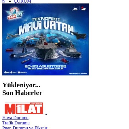
6
ÇORUM
İSTANBUL
İZMİR
ŞANLIURFA
ŞIRNAK
Yükleniyor...
Son Haberler
Hava Durumu
Trafik Durumu
Puan Durumu ve Fikstür