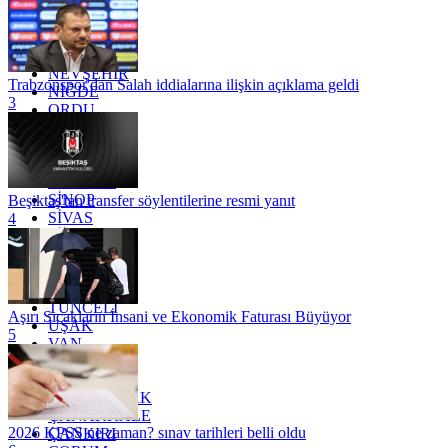
MARDİN
MERSİN
MUĞLA
MUŞ
NEVŞEHİR
Trabzonspor'dan Salah iddialarına ilişkin açıklama geldi
NİĞDE
3
ORDU
OSMANİYE
RİZE
SAKARYA
SAMSUN
SİNOP
Beşiktaş'tan transfer söylentilerine resmi yanıt
SİVAS
4
SİİRT
TEKİRDAĞ
TOKAT
TRABZON
TUNCELİ
Aşırı Sıcakların İnsani ve Ekonomik Faturası Büyüyor
UŞAK
5
VAN
YALOVA
YOZGAT
ZONGULDAK
ÇANAKKALE
2026 KPSS ne zaman? sınav tarihleri belli oldu
ÇANKIRI