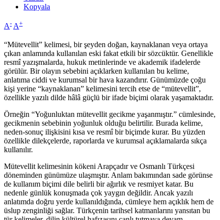
Kopyala
-
+
A
A
“Mütevellit” kelimesi, bir şeyden doğan, kaynaklanan veya ortaya
çıkan anlamında kullanılan eski fakat etkili bir sözcüktür. Genellikle
resmî yazışmalarda, hukuk metinlerinde ve akademik ifadelerde
görülür. Bir olayın sebebini açıklarken kullanılan bu kelime,
anlatıma ciddi ve kurumsal bir hava kazandırır. Günümüzde çoğu
kişi yerine “kaynaklanan” kelimesini tercih etse de “mütevellit”,
özellikle yazılı dilde hâlâ güçlü bir ifade biçimi olarak yaşamaktadır.
Örneğin “Yoğunluktan mütevellit gecikme yaşanmıştır.” cümlesinde,
gecikmenin sebebinin yoğunluk olduğu belirtilir. Burada kelime,
neden-sonuç ilişkisini kısa ve resmî bir biçimde kurar. Bu yüzden
özellikle dilekçelerde, raporlarda ve kurumsal açıklamalarda sıkça
kullanılır.
Mütevellit kelimesinin kökeni Arapçadır ve Osmanlı Türkçesi
döneminden günümüze ulaşmıştır. Anlam bakımından sade görünse
de kullanım biçimi dile belirli bir ağırlık ve resmiyet katar. Bu
nedenle günlük konuşmada çok yaygın değildir. Ancak yazılı
anlatımda doğru yerde kullanıldığında, cümleye hem açıklık hem de
üslup zenginliği sağlar. Türkçenin tarihsel katmanlarını yansıtan bu
tür kelimeler, dilin kültürel hafızasını canlı tutmaya devam