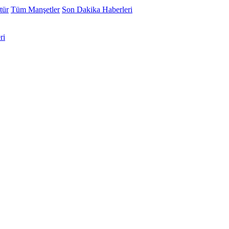
tür
Tüm Manşetler
Son Dakika Haberleri
ri