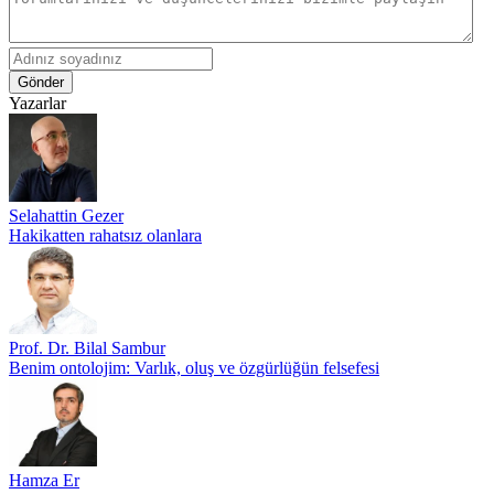
Gönder
Yazarlar
Selahattin Gezer
Hakikatten rahatsız olanlara
Prof. Dr. Bilal Sambur
Benim ontolojim: Varlık, oluş ve özgürlüğün felsefesi
Hamza Er