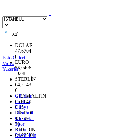
°
24
DOLAR
47,6704
0
Foto Galeri
EURO
Video
55,0406
Yazarlar
-0.08
STERLİN
64,2143
0
GRAM ALTIN
Gündem
6510.40
Politika
0.45
Dünya
BİST100
Ekonomi
13.799
Otomobil
70
Spor
BITCOIN
Kültür
64.225,61
Resmi İlan