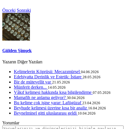
Önceki
Sonraki
Gülden Şimşek
Yazarın Diğer Yazıları
Kelimelerin Köprüsü: Mecazımürsel
04.06.2026
Edebiyatta Derinlik ve Estetik: İstiare
28.05.2026
Bir de mütevellit var
21.05.2026
Münferit derken...
14.05.2026
Vâkıf kelimesi hakkında kısa bilgilendirme
07.05.2026
Mamafih ne anlama geliyor?
30.04.2026
Bu kelime çok işine yarar: Lafügüzaf
23.04.2026
Beyhude kelimesi üzerine kısa bir analiz
16.04.2026
Beynelminel gitti uluslararası geldi
10.04.2026
Yorumlar