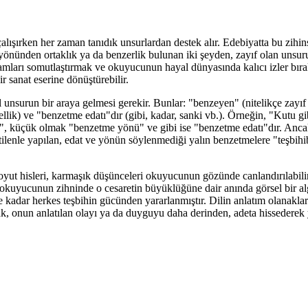
ışırken her zaman tanıdık unsurlardan destek alır. Edebiyatta bu zihinse
ik yönünden ortaklık ya da benzerlik bulunan iki şeyden, zayıf olan unsu
vramları somutlaştırmak ve okuyucunun hayal dünyasında kalıcı izler bır
r sanat eserine dönüştürebilir.
l unsurun bir araya gelmesi gerekir. Bunlar: "benzeyen" (nitelikçe zayıf
ellik) ve "benzetme edatı"dır (gibi, kadar, sanki vb.). Örneğin, "Kutu g
n", küçük olmak "benzetme yönü" ve gibi ise "benzetme edatı"dır. Anc
ilenle yapılan, edat ve yönün söylenmediği yalın benzetmelere "teşbihi
oyut hisleri, karmaşık düşünceleri okuyucunun gözünde canlandırılabilir 
okuyucunun zihninde o cesaretin büyüklüğüne dair anında görsel bir alg
adar herkes teşbihin gücünden yararlanmıştır. Dilin anlatım olanakları
, onun anlatılan olayı ya da duyguyu daha derinden, adeta hissederek 