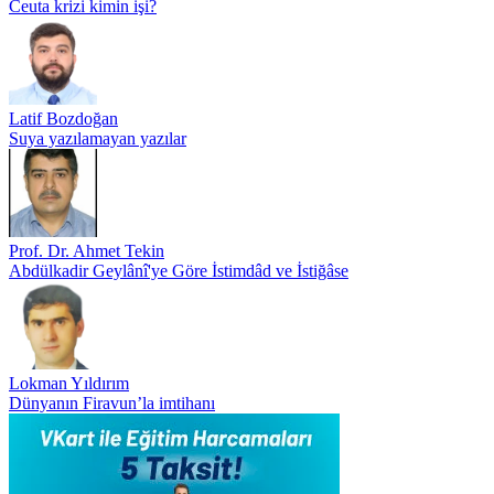
Ceuta krizi kimin işi?
Latif Bozdoğan
Suya yazılamayan yazılar
Prof. Dr. Ahmet Tekin
Abdülkadir Geylânî'ye Göre İstimdâd ve İstiğâse
Lokman Yıldırım
Dünyanın Firavun’la imtihanı