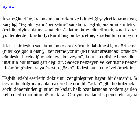
-
+
A
A
İnsanoğlu, dünyayı anlamlandırırken ve bilmediği şeyleri kavramaya çal
karşılığı "teşbih" yani "benzetme" sanatıdır. Teşbih, aralarında nitel
özellikleriyle anlatma sanatıdır. Anlatımı kuvvetlendirmek, soyut ka
yöntemlerden biridir. İyi kurulmuş bir benzetme, sıradan bir cümleyi bi
Klasik bir teşbih sanatının tam olarak vücut bulabilmesi için dört teme
(nitelikçe güçlü olan), "benzetme yönü" (iki unsur arasındaki ortak öz
cümlesini incelediğimizde; ev "benzeyen", kutu "kendisine benzetile
unsurun bulunması şart değildir. Sadece benzeyen ve kendisine benzet
"Kömür gözler" veya "zeytin gözler" ifadesi buna en güzel örnektir.
Teşbih, edebi eserlerin dokusunu zenginleştiren hayati bir damardır. S
cesaretini doğrudan anlatmak yerine onu bir "aslan" gibi betimlemek, 
sözlü döneminden günümüze kadar, halk ozanlarından modern şairlere k
kelimelerin monotonluğunu kırar. Okuyucuya tanıdık pencereler açarak