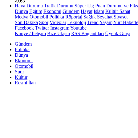
-0.63
Hava Durumu
Trafik Durumu
Süper Lig Puan Durumu ve Fiks
Dünya
Eğitim
Ekonomi
Gündem
Hayat
İslam
Kültür-Sanat
Medya
Otomobil
Politika
Röportaj
Sağlık
Seyahat
Siyaset
Son Dakika
Spor
Videolar
Teknoloji
Trend
Yaşam
Yurt Haberle
Facebook
Twitter
Instagram
Youtube
Künye / İletişim
Bize Ulaşın
RSS Bağlantıları
Üyelik Girişi
Gündem
Politika
Dünya
Ekonomi
Otomobil
Spor
Kültür
Resmi İlan