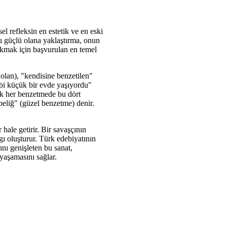
l refleksin en estetik ve en eski
ru güçlü olana yaklaştırma, onun
akmak için başvurulan en temel
 olan), "kendisine benzetilen"
ibi küçük bir evde yaşıyordu"
ak her benzetmede bu dört
beliğ" (güzel benzetme) denir.
hale getirir. Bir savaşçının
ı oluşturur. Türk edebiyatının
nı genişleten bu sanat,
yaşamasını sağlar.