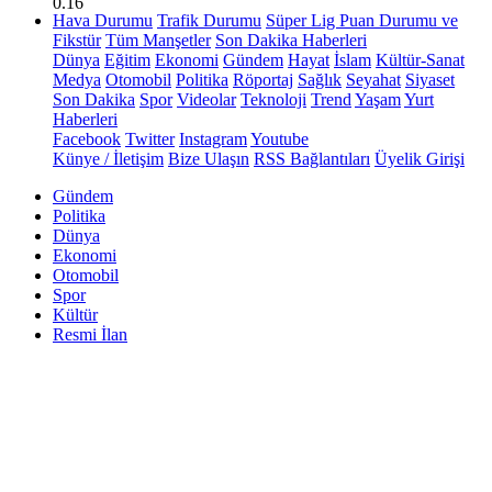
0.16
Hava Durumu
Trafik Durumu
Süper Lig Puan Durumu ve
Fikstür
Tüm Manşetler
Son Dakika Haberleri
Dünya
Eğitim
Ekonomi
Gündem
Hayat
İslam
Kültür-Sanat
Medya
Otomobil
Politika
Röportaj
Sağlık
Seyahat
Siyaset
Son Dakika
Spor
Videolar
Teknoloji
Trend
Yaşam
Yurt
Haberleri
Facebook
Twitter
Instagram
Youtube
Künye / İletişim
Bize Ulaşın
RSS Bağlantıları
Üyelik Girişi
Gündem
Politika
Dünya
Ekonomi
Otomobil
Spor
Kültür
Resmi İlan