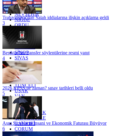
MUĞLA
MUŞ
NEVŞEHİR
Trabzonspor'dan Salah iddialarına ilişkin açıklama geldi
NİĞDE
3
ORDU
OSMANİYE
RİZE
SAKARYA
SAMSUN
SİNOP
Beşiktaş'tan transfer söylentilerine resmi yanıt
SİVAS
4
SİİRT
TEKİRDAĞ
TOKAT
TRABZON
TUNCELİ
2026 KPSS ne zaman? sınav tarihleri belli oldu
UŞAK
5
VAN
YALOVA
YOZGAT
ZONGULDAK
ÇANAKKALE
Aşırı Sıcakların İnsani ve Ekonomik Faturası Büyüyor
ÇANKIRI
6
ÇORUM
İSTANBUL