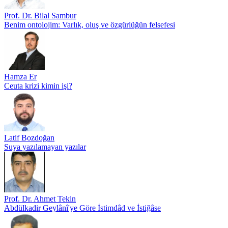
Prof. Dr. Bilal Sambur
Benim ontolojim: Varlık, oluş ve özgürlüğün felsefesi
Hamza Er
Ceuta krizi kimin işi?
Latif Bozdoğan
Suya yazılamayan yazılar
Prof. Dr. Ahmet Tekin
Abdülkadir Geylânî'ye Göre İstimdâd ve İstiğâse