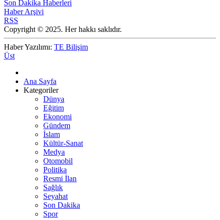
Son Dakika Haberleri
Haber Arşivi
RSS
Copyright © 2025. Her hakkı saklıdır.
Haber Yazılımı:
TE Bilişim
Üst
Ana Sayfa
Kategoriler
Dünya
Eğitim
Ekonomi
Gündem
İslam
Kültür-Sanat
Medya
Otomobil
Politika
Resmi İlan
Sağlık
Seyahat
Son Dakika
Spor