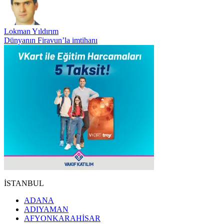
Lokman Yıldırım
Dünyanın Firavun’la imtihanı
İSTANBUL
ADANA
ADIYAMAN
AFYONKARAHİSAR