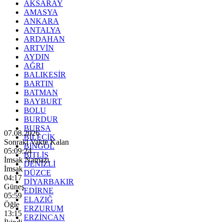
AKSARAY
AMASYA
ANKARA
ANTALYA
ARDAHAN
ARTVİN
AYDIN
AĞRI
BALIKESİR
BARTIN
BATMAN
BAYBURT
BOLU
BURDUR
BURSA
07.08.2026
BİLECİK
Sonraki Vakte Kalan
BİNGÖL
05:09:23
BİTLİS
İmsak Namazı
DENİZLİ
İmsak
DÜZCE
04:17
DİYARBAKIR
Güneş
EDİRNE
05:59
ELAZIĞ
Öğle
ERZURUM
13:15
ERZİNCAN