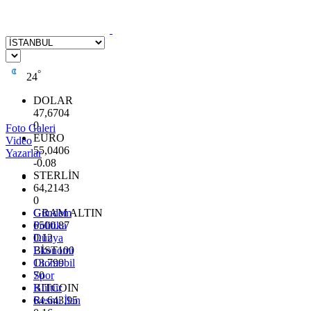
°
24
DOLAR
47,6704
0
Foto Galeri
EURO
Video
55,0406
Yazarlar
-0.08
STERLİN
64,2143
0
GRAM ALTIN
Gündem
6500.87
Politika
0.12
Dünya
BİST100
Ekonomi
13.799
Otomobil
70
Spor
BITCOIN
Kültür
64.643,95
Resmi İlan