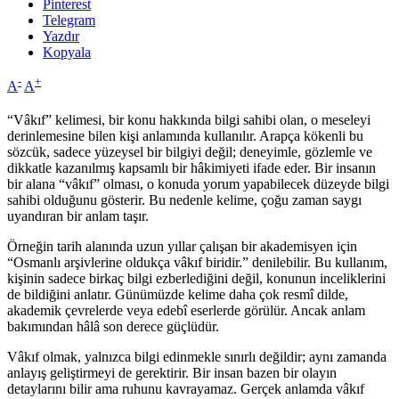
Pinterest
Telegram
Yazdır
Kopyala
-
+
A
A
“Vâkıf” kelimesi, bir konu hakkında bilgi sahibi olan, o meseleyi
derinlemesine bilen kişi anlamında kullanılır. Arapça kökenli bu
sözcük, sadece yüzeysel bir bilgiyi değil; deneyimle, gözlemle ve
dikkatle kazanılmış kapsamlı bir hâkimiyeti ifade eder. Bir insanın
bir alana “vâkıf” olması, o konuda yorum yapabilecek düzeyde bilgi
sahibi olduğunu gösterir. Bu nedenle kelime, çoğu zaman saygı
uyandıran bir anlam taşır.
Örneğin tarih alanında uzun yıllar çalışan bir akademisyen için
“Osmanlı arşivlerine oldukça vâkıf biridir.” denilebilir. Bu kullanım,
kişinin sadece birkaç bilgi ezberlediğini değil, konunun inceliklerini
de bildiğini anlatır. Günümüzde kelime daha çok resmî dilde,
akademik çevrelerde veya edebî eserlerde görülür. Ancak anlam
bakımından hâlâ son derece güçlüdür.
Vâkıf olmak, yalnızca bilgi edinmekle sınırlı değildir; aynı zamanda
anlayış geliştirmeyi de gerektirir. Bir insan bazen bir olayın
detaylarını bilir ama ruhunu kavrayamaz. Gerçek anlamda vâkıf