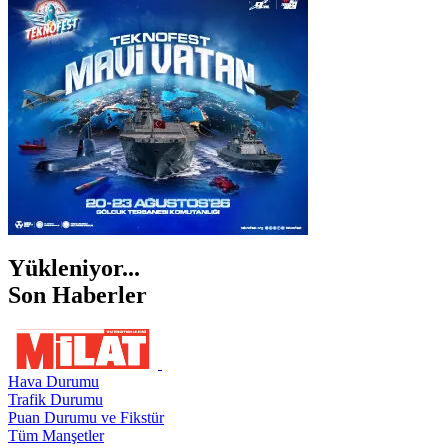
İZMİR
ŞANLIURFA
ŞIRNAK
Yükleniyor...
Son Haberler
Hava Durumu
Trafik Durumu
Puan Durumu ve Fikstür
Tüm Manşetler