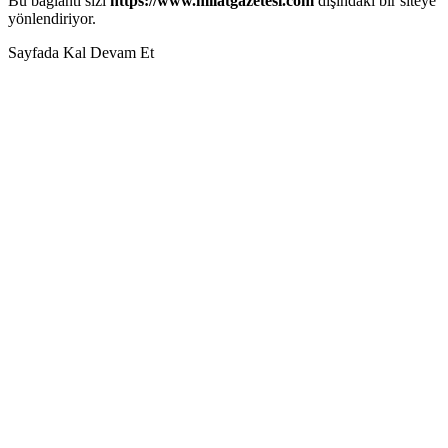
Bu bağlantı sizi
https://www.milatgazetesi.com
dışındaki bir siteye
yönlendiriyor.
Sayfada Kal
Devam Et