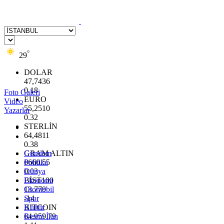
°
29
DOLAR
47,7436
0.18
Foto Galeri
EURO
Video
55,2510
Yazarlar
0.32
STERLİN
64,4811
0.38
GRAM ALTIN
Gündem
6660.55
Politika
0.03
Dünya
BİST100
Ekonomi
13.779
Otomobil
-14
Spor
BITCOIN
Kültür
64.959,79
Resmi İlan