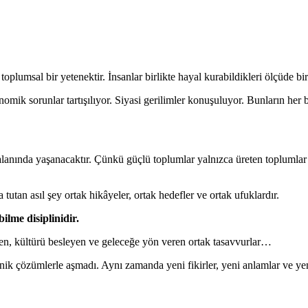
umsal bir yetenektir. İnsanlar birlikte hayal kurabildikleri ölçüde birli
ik sorunlar tartışılıyor. Siyasi gerilimler konuşuluyor. Bunların her b
alanında yaşanacaktır. Çünkü güçlü toplumlar yalnızca üreten toplumlar
tutan asıl şey ortak hikâyeler, ortak hedefler ve ortak ufuklardır.
ilme disiplinidir.
yen, kültürü besleyen ve geleceğe yön veren ortak tasavvurlar…
knik çözümlerle aşmadı. Aynı zamanda yeni fikirler, yeni anlamlar ve y