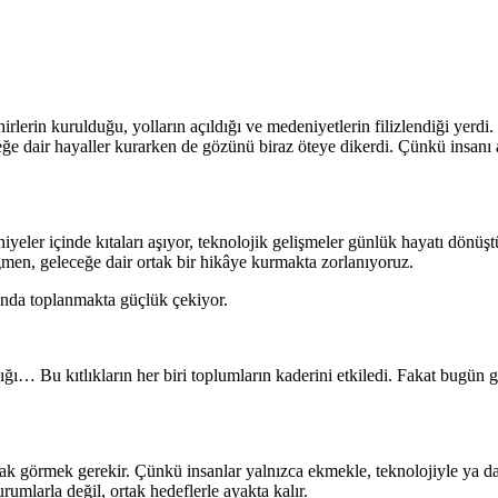
rlerin kurulduğu, yolların açıldığı ve medeniyetlerin filizlendiği yerdi.
ceğe dair hayaller kurarken de gözünü biraz öteye dikerdi. Çünkü insanı 
iyeler içinde kıtaları aşıyor, teknolojik gelişmeler günlük hayatı dönü
ağmen, geleceğe dair ortak bir hikâye kurmakta zorlanıyoruz.
fında toplanmakta güçlük çekiyor.
kıtlığı… Bu kıtlıkların her biri toplumların kaderini etkiledi. Fakat bugü
arak görmek gerekir. Çünkü insanlar yalnızca ekmekle, teknolojiyle ya d
mlarla değil, ortak hedeflerle ayakta kalır.