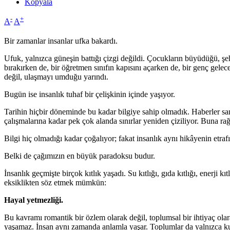
Kopyala
-
+
A
A
Bir zamanlar insanlar ufka bakardı.
Ufuk, yalnızca güneşin battığı çizgi değildi. Çocukların büyüdüğü, şehi
bırakırken de, bir öğretmen sınıfın kapısını açarken de, bir genç gele
değil, ulaşmayı umduğu yarındı.
Bugün ise insanlık tuhaf bir çelişkinin içinde yaşıyor.
Tarihin hiçbir döneminde bu kadar bilgiye sahip olmadık. Haberler san
çalışmalarına kadar pek çok alanda sınırlar yeniden çiziliyor. Buna r
Bilgi hiç olmadığı kadar çoğalıyor; fakat insanlık aynı hikâyenin etra
Belki de çağımızın en büyük paradoksu budur.
İnsanlık geçmişte birçok kıtlık yaşadı. Su kıtlığı, gıda kıtlığı, enerji 
eksiklikten söz etmek mümkün:
Hayal yetmezliği.
Bu kavramı romantik bir özlem olarak değil, toplumsal bir ihtiyaç ol
yaşamaz. İnsan aynı zamanda anlamla yaşar. Toplumlar da yalnızca kuru