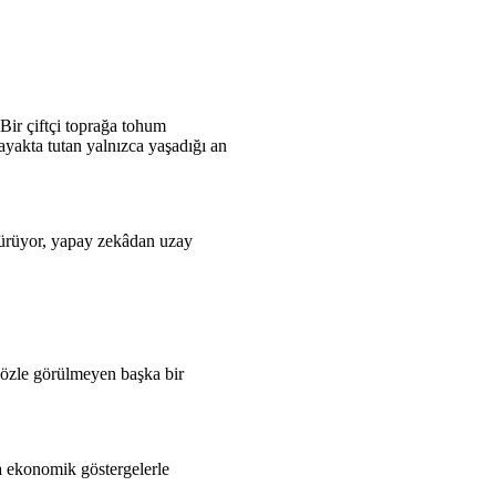
 Bir çiftçi toprağa tohum
ayakta tutan yalnızca yaşadığı an
ştürüyor, yapay zekâdan uzay
n gözle görülmeyen başka bir
a ekonomik göstergelerle