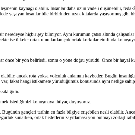
nleşmenin kaynağı olabilir. İnsanlar daha uzun vadeli düşünebilir, fedakâr
ede yaşayan insanlar bile birbirinden uzak kıtalarda yaşıyormuş gibi his
air neredeyse hiçbir şey bilmiyor. Aynı kurumun çatısı altında çalışanla
lçekte ise ülkeler ortak umutlardan çok ortak korkular etrafında konuşuyo
ar önce bir yön belirledi, sonra o yöne doğru yürüdü. Önce bir hayal k
ü olabilir; ancak rota yoksa yolculuk anlamını kaybeder. Bugün insanlığı
 var; fakat hangi istikamete yürüdüğümüz konusunda aynı netliğe sahip 
sikliğidir.
tmek istediğimizi konuşmaya ihtiyaç duyuyoruz.
 Bugünün gençleri tarihin en fazla bilgiye erişebilen nesli olabilir. An
zgürlük sunarken, ortak hedeflerin zayıflaması yön bulmayı zorlaştırabil