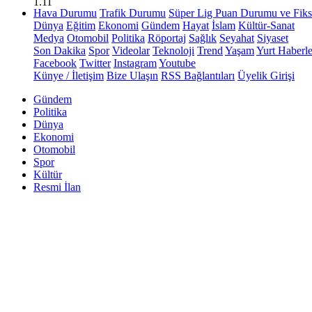
1.11
Hava Durumu
Trafik Durumu
Süper Lig Puan Durumu ve Fiks
Dünya
Eğitim
Ekonomi
Gündem
Hayat
İslam
Kültür-Sanat
Medya
Otomobil
Politika
Röportaj
Sağlık
Seyahat
Siyaset
Son Dakika
Spor
Videolar
Teknoloji
Trend
Yaşam
Yurt Haberle
Facebook
Twitter
Instagram
Youtube
Künye / İletişim
Bize Ulaşın
RSS Bağlantıları
Üyelik Girişi
Gündem
Politika
Dünya
Ekonomi
Otomobil
Spor
Kültür
Resmi İlan