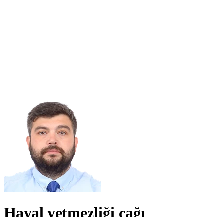
Hayal yetmezliği çağı