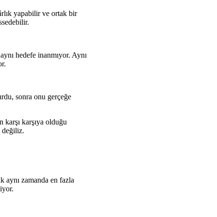
lık yapabilir ve ortak bir
sedebilir.
r aynı hedefe inanmıyor. Aynı
r.
urdu, sonra onu gerçeğe
n karşı karşıya olduğu
değiliz.
cak aynı zamanda en fazla
iyor.