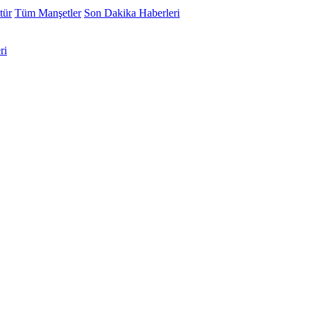
tür
Tüm Manşetler
Son Dakika Haberleri
ri