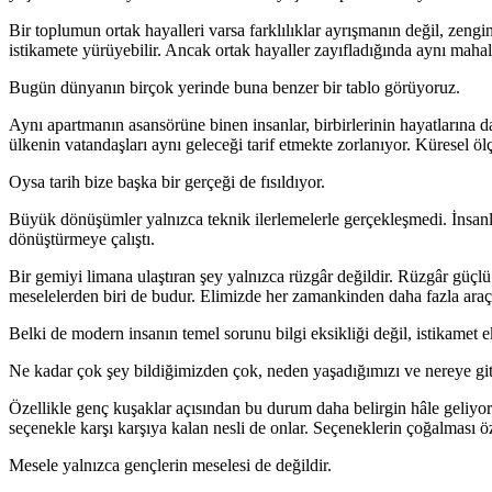
Bir toplumun ortak hayalleri varsa farklılıklar ayrışmanın değil, zengi
istikamete yürüyebilir. Ancak ortak hayaller zayıfladığında aynı mahall
Bugün dünyanın birçok yerinde buna benzer bir tablo görüyoruz.
Aynı apartmanın asansörüne binen insanlar, birbirlerinin hayatlarına d
ülkenin vatandaşları aynı geleceği tarif etmekte zorlanıyor. Küresel ö
Oysa tarih bize başka bir gerçeği de fısıldıyor.
Büyük dönüşümler yalnızca teknik ilerlemelerle gerçekleşmedi. İnsanl
dönüştürmeye çalıştı.
Bir gemiyi limana ulaştıran şey yalnızca rüzgâr değildir. Rüzgâr güçl
meselelerden biri de budur. Elimizde her zamankinden daha fazla araç
Belki de modern insanın temel sorunu bilgi eksikliği değil, istikamet ek
Ne kadar çok şey bildiğimizden çok, neden yaşadığımızı ve nereye gi
Özellikle genç kuşaklar açısından bu durum daha belirgin hâle geliyor.
seçenekle karşı karşıya kalan nesli de onlar. Seçeneklerin çoğalması ö
Mesele yalnızca gençlerin meselesi de değildir.