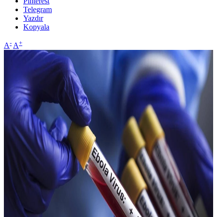
Pinterest
Telegram
Yazdır
Kopyala
-
+
A
A