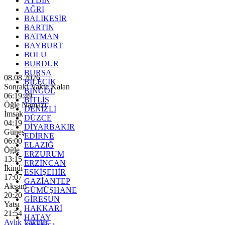
AYDIN
AĞRI
BALIKESİR
BARTIN
BATMAN
BAYBURT
BOLU
BURDUR
BURSA
08.08.2026
BİLECİK
Sonraki Vakte Kalan
BİNGÖL
06:19:47
BİTLİS
Öğle Namazı
DENİZLİ
İmsak
DÜZCE
04:19
DİYARBAKIR
Güneş
EDİRNE
06:00
ELAZIĞ
Öğle
ERZURUM
13:15
ERZİNCAN
İkindi
ESKİŞEHİR
17:07
GAZİANTEP
Akşam
GÜMÜŞHANE
20:20
GİRESUN
Yatsı
HAKKARİ
21:54
HATAY
Aylık Vakitler