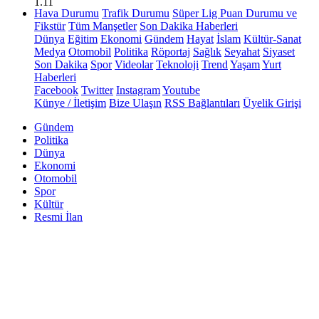
1.11
Hava Durumu
Trafik Durumu
Süper Lig Puan Durumu ve
Fikstür
Tüm Manşetler
Son Dakika Haberleri
Dünya
Eğitim
Ekonomi
Gündem
Hayat
İslam
Kültür-Sanat
Medya
Otomobil
Politika
Röportaj
Sağlık
Seyahat
Siyaset
Son Dakika
Spor
Videolar
Teknoloji
Trend
Yaşam
Yurt
Haberleri
Facebook
Twitter
Instagram
Youtube
Künye / İletişim
Bize Ulaşın
RSS Bağlantıları
Üyelik Girişi
Gündem
Politika
Dünya
Ekonomi
Otomobil
Spor
Kültür
Resmi İlan