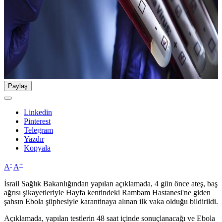
Paylaş
Linkedin
Pinterest
Telegram
Yazdır
Kopyala
-
+
A
A
İsrail Sağlık Bakanlığından yapılan açıklamada, 4 gün önce ateş, baş
ağrısı şikayetleriyle Hayfa kentindeki Rambam Hastanesi'ne giden
şahsın Ebola şüphesiyle karantinaya alınan ilk vaka olduğu bildirildi.
Açıklamada, yapılan testlerin 48 saat içinde sonuçlanacağı ve Ebola