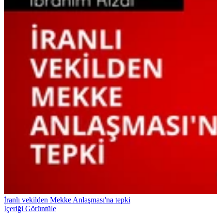
İranlı vekilden Mekke Anlaşması'na tepki
İçeriği Görüntüle