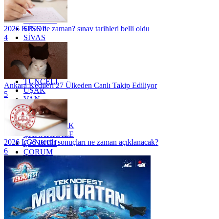
RİZE
SAKARYA
SAMSUN
SİNOP
2026 KPSS ne zaman? sınav tarihleri belli oldu
SİVAS
4
SİİRT
TEKİRDAĞ
TOKAT
TRABZON
TUNCELİ
Ankara Kedileri 27 Ülkeden Canlı Takip Ediliyor
UŞAK
5
VAN
YALOVA
YOZGAT
ZONGULDAK
ÇANAKKALE
2026 LGS tercih sonuçları ne zaman açıklanacak?
ÇANKIRI
6
ÇORUM
İSTANBUL
İZMİR
ŞANLIURFA
ŞIRNAK