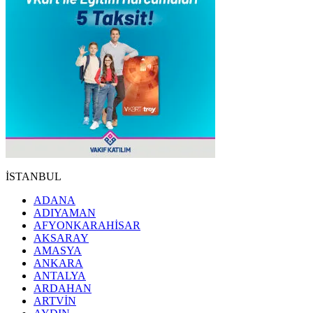
İSTANBUL
ADANA
ADIYAMAN
AFYONKARAHİSAR
AKSARAY
AMASYA
ANKARA
ANTALYA
ARDAHAN
ARTVİN