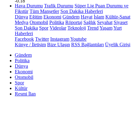
-0.18
Hava Durumu
Trafik Durumu
Süper Lig Puan Durumu ve
Fikstür
Tüm Manşetler
Son Dakika Haberleri
Dünya
Eğitim
Ekonomi
Gündem
Hayat
İslam
Kültür-Sanat
Medya
Otomobil
Politika
Röportaj
Sağlık
Seyahat
Siyaset
Son Dakika
Spor
Videolar
Teknoloji
Trend
Yaşam
Yurt
Haberleri
Facebook
Twitter
Instagram
Youtube
Künye / İletişim
Bize Ulaşın
RSS Bağlantıları
Üyelik Girişi
Gündem
Politika
Dünya
Ekonomi
Otomobil
Spor
Kültür
Resmi İlan