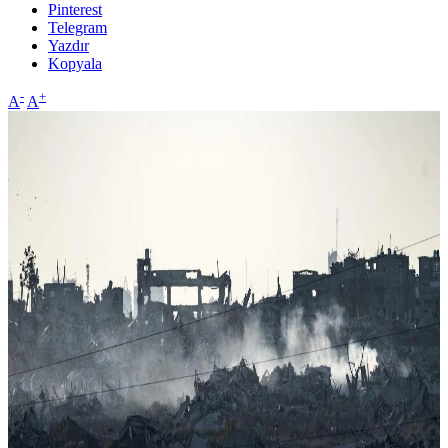
Pinterest
Telegram
Yazdır
Kopyala
-
+
A
A