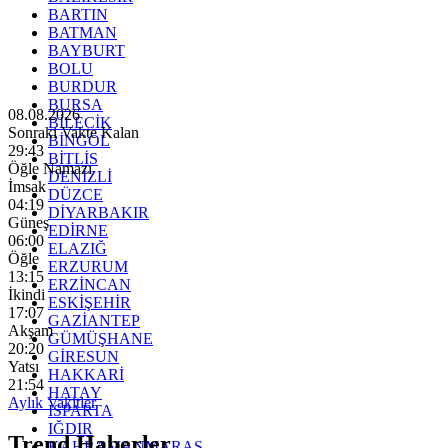
BARTIN
BATMAN
BAYBURT
BOLU
BURDUR
BURSA
08.08.2026
BİLECİK
Sonraki Vakte Kalan
BİNGÖL
29:41
BİTLİS
Öğle Namazı
DENİZLİ
İmsak
DÜZCE
04:19
DİYARBAKIR
Güneş
EDİRNE
06:00
ELAZIĞ
Öğle
ERZURUM
13:15
ERZİNCAN
İkindi
ESKİŞEHİR
17:07
GAZİANTEP
Akşam
GÜMÜŞHANE
20:20
GİRESUN
Yatsı
HAKKARİ
21:54
HATAY
Aylık Vakitler
ISPARTA
IĞDIR
Trend Haberler
KAHRAMANMARAŞ