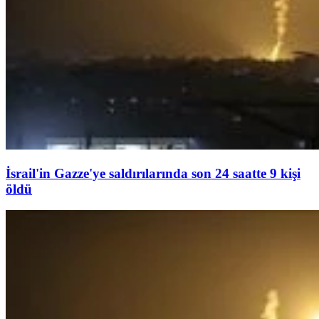
İsrail'in Gazze'ye saldırılarında son 24 saatte 9 kişi
öldü