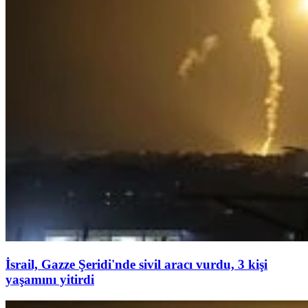
İsrail, Gazze Şeridi'nde sivil aracı vurdu, 3 kişi
yaşamını yitirdi