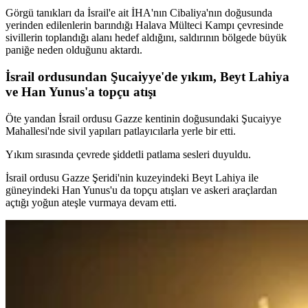
Görgü tanıkları da İsrail'e ait İHA'nın Cibaliya'nın doğusunda
yerinden edilenlerin barındığı Halava Mülteci Kampı çevresinde
sivillerin toplandığı alanı hedef aldığını, saldırının bölgede büyük
paniğe neden olduğunu aktardı.
İsrail ordusundan Şucaiyye'de yıkım, Beyt Lahiya
ve Han Yunus'a topçu atışı
Öte yandan İsrail ordusu Gazze kentinin doğusundaki Şucaiyye
Mahallesi'nde sivil yapıları patlayıcılarla yerle bir etti.
Yıkım sırasında çevrede şiddetli patlama sesleri duyuldu.
İsrail ordusu Gazze Şeridi'nin kuzeyindeki Beyt Lahiya ile
güneyindeki Han Yunus'u da topçu atışları ve askeri araçlardan
açtığı yoğun ateşle vurmaya devam etti.