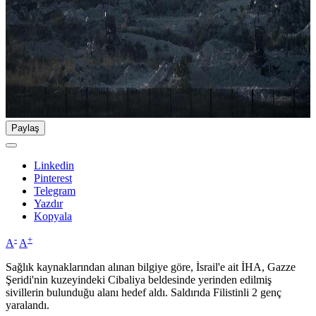
Paylaş
Linkedin
Pinterest
Telegram
Yazdır
Kopyala
-
+
A
A
Sağlık kaynaklarından alınan bilgiye göre, İsrail'e ait İHA, Gazze
Şeridi'nin kuzeyindeki Cibaliya beldesinde yerinden edilmiş
sivillerin bulunduğu alanı hedef aldı. Saldırıda Filistinli 2 genç
yaralandı.