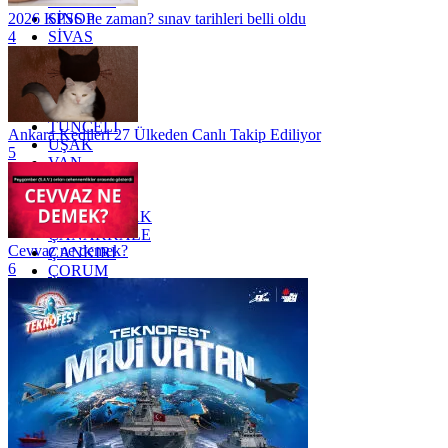
SAMSUN
SİNOP
2026 KPSS ne zaman? sınav tarihleri belli oldu
SİVAS
4
SİİRT
TEKİRDAĞ
TOKAT
TRABZON
TUNCELİ
Ankara Kedileri 27 Ülkeden Canlı Takip Ediliyor
UŞAK
5
VAN
YALOVA
YOZGAT
ZONGULDAK
ÇANAKKALE
Cevvaz ne demek?
ÇANKIRI
6
ÇORUM
İSTANBUL
İZMİR
ŞANLIURFA
ŞIRNAK