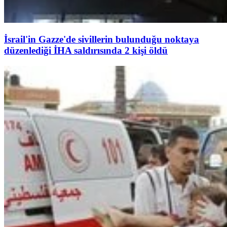
İsrail'in Gazze'de sivillerin bulunduğu noktaya
düzenlediği İHA saldırısında 2 kişi öldü