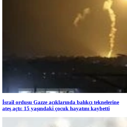
İsrail ordusu Gazze açıklarında balıkçı teknelerine
ateş açtı: 15 yaşındaki çocuk hayatını kaybetti