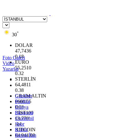
°
30
DOLAR
47,7436
0.18
Foto Galeri
EURO
Video
55,2510
Yazarlar
0.32
STERLİN
64,4811
0.38
GRAM ALTIN
Gündem
6660.55
Politika
0.03
Dünya
BİST100
Ekonomi
13.779
Otomobil
-14
Spor
BITCOIN
Kültür
64.944,08
Resmi İlan