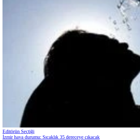
Editörün Seçtiği
İzmir hava durumu: Sıcaklık 35 dereceye çıkacak