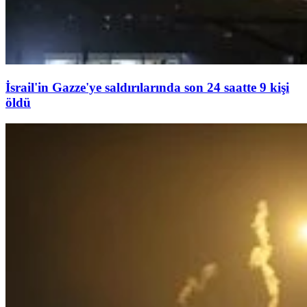
İsrail'in Gazze'ye saldırılarında son 24 saatte 9 kişi
öldü