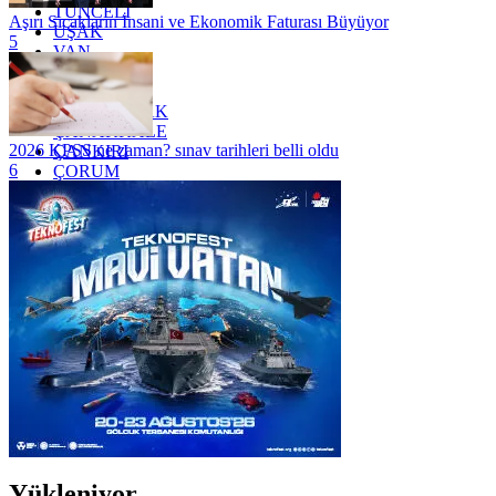
TUNCELİ
Aşırı Sıcakların İnsani ve Ekonomik Faturası Büyüyor
UŞAK
5
VAN
YALOVA
YOZGAT
ZONGULDAK
ÇANAKKALE
2026 KPSS ne zaman? sınav tarihleri belli oldu
ÇANKIRI
6
ÇORUM
İSTANBUL
İZMİR
ŞANLIURFA
ŞIRNAK
Yükleniyor...