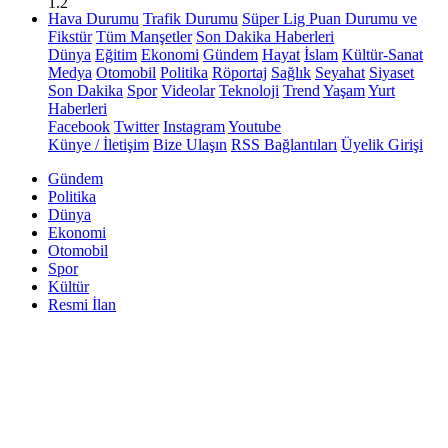
1.2
Hava Durumu
Trafik Durumu
Süper Lig Puan Durumu ve
Fikstür
Tüm Manşetler
Son Dakika Haberleri
Dünya
Eğitim
Ekonomi
Gündem
Hayat
İslam
Kültür-Sanat
Medya
Otomobil
Politika
Röportaj
Sağlık
Seyahat
Siyaset
Son Dakika
Spor
Videolar
Teknoloji
Trend
Yaşam
Yurt
Haberleri
Facebook
Twitter
Instagram
Youtube
Künye / İletişim
Bize Ulaşın
RSS Bağlantıları
Üyelik Girişi
Gündem
Politika
Dünya
Ekonomi
Otomobil
Spor
Kültür
Resmi İlan