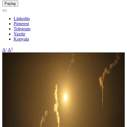
Paylaş
Linkedin
Pinterest
Telegram
Yazdır
Kopyala
-
+
A
A