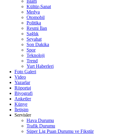
İslam
Kültür-Sanat
Medya
Otomobil
Politika
Resmi İlan
Sağlık
Seyahat
Son Dakika
Spor
Teknoloji
Trend
Yurt Haberleri
Foto Galeri
Video
Yazarlar
Röportaj
Biyografi
Anketler
Künye
İletişim
Servisler
Hava Durumu
Trafik Durumu
Süper Lig Puan Durumu ve Fikstür