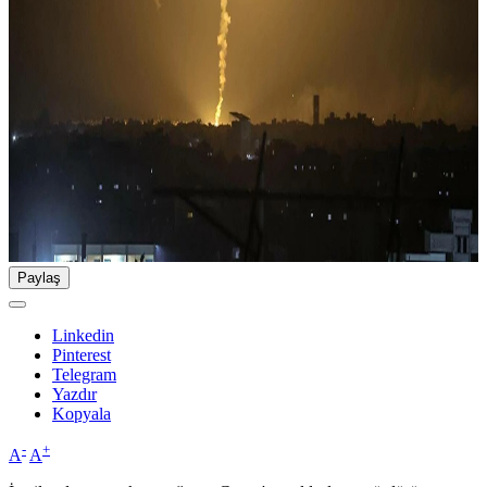
Paylaş
Linkedin
Pinterest
Telegram
Yazdır
Kopyala
-
+
A
A