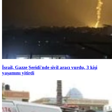
İsrail, Gazze Şeridi'nde sivil aracı vurdu, 3 kişi
yaşamını yitirdi