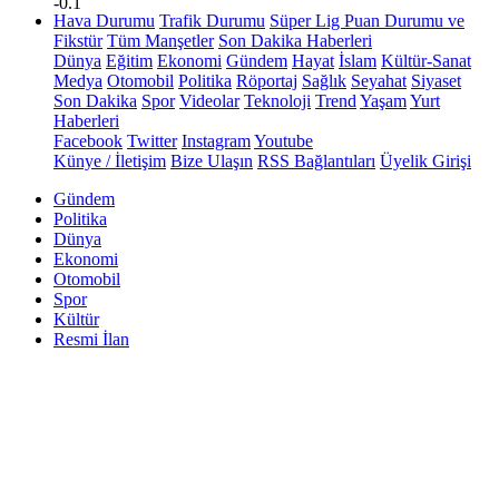
-0.1
Hava Durumu
Trafik Durumu
Süper Lig Puan Durumu ve
Fikstür
Tüm Manşetler
Son Dakika Haberleri
Dünya
Eğitim
Ekonomi
Gündem
Hayat
İslam
Kültür-Sanat
Medya
Otomobil
Politika
Röportaj
Sağlık
Seyahat
Siyaset
Son Dakika
Spor
Videolar
Teknoloji
Trend
Yaşam
Yurt
Haberleri
Facebook
Twitter
Instagram
Youtube
Künye / İletişim
Bize Ulaşın
RSS Bağlantıları
Üyelik Girişi
Gündem
Politika
Dünya
Ekonomi
Otomobil
Spor
Kültür
Resmi İlan