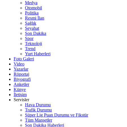
Medya
Otomobil
Politika
Resmi İlan
Sağlık
Seyahat
Son Dakika
Spor
Teknoloji
Trend
Yurt Haberleri
Foto Galeri
Video
Yazarlar
Röportaj
Biyografi
Anketler
Künye
İletişim
Servisler
Hava Durumu
Trafik Durumu
Süper Lig Puan Durumu ve Fikstür
Tüm Manşetler
Son Dakika Haberleri