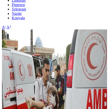
Linkedin
Pinterest
Telegram
Yazdır
Kopyala
-
+
A
A