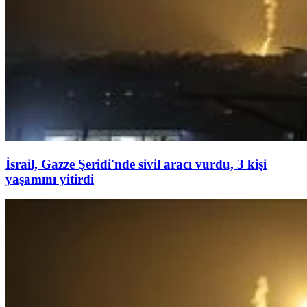
İsrail, Gazze Şeridi'nde sivil aracı vurdu, 3 kişi
yaşamını yitirdi