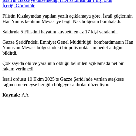
İsrail'in Gazze'ye düzenlediği İHA saldırısında 1 kişi öldü
İçeriği Görüntüle
Filistin Kızılayından yapılan yazılı açıklamaya göre, İsrail güçlerinin
Han Yunus kentinin Mevasi'ye bağlı Nas bölgesini bombaladı.
Saldırıda 5 Filistinli hayatını kaybetti en az 17 kişi yaralandı.
Gazze Şeridi'ndeki Emniyet Genel Müdürlüğü, bombardımanın Han
Yunus'un Mevasi bölgesindeki bir polis noktasını hedef aldığını
bildirdi.
Çok sayıda ölü ve yaralının olduğu belirtilen açıklamada net bir
rakam verilmedi.
İsrail ordusu 10 Ekim 2025'te Gazze Şeridi'nde varılan ateşkese
rağmen neredeyse her gün bölgeye saldırılar düzenliyor.
Kaynak:
AA