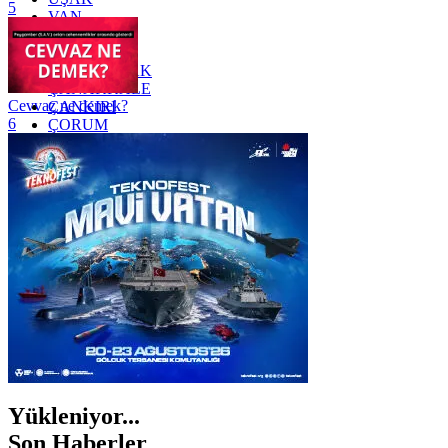
5
VAN
YALOVA
YOZGAT
ZONGULDAK
ÇANAKKALE
Cevvaz ne demek?
ÇANKIRI
6
ÇORUM
İSTANBUL
İZMİR
ŞANLIURFA
ŞIRNAK
Yükleniyor...
Son Haberler