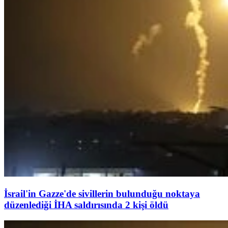
İsrail'in Gazze'de sivillerin bulunduğu noktaya
düzenlediği İHA saldırısında 2 kişi öldü