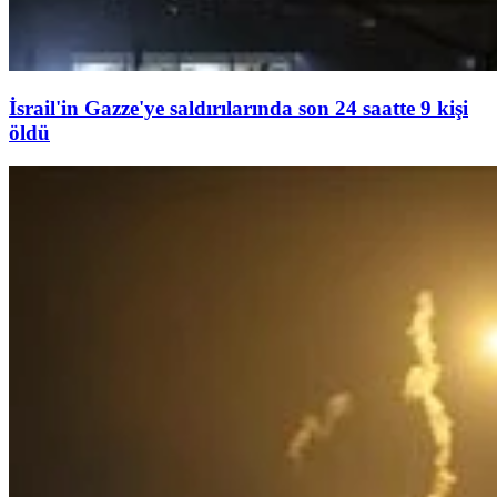
İsrail'in Gazze'ye saldırılarında son 24 saatte 9 kişi
öldü