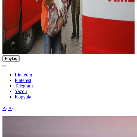
Paylaş
Linkedin
Pinterest
Telegram
Yazdır
Kopyala
-
+
A
A