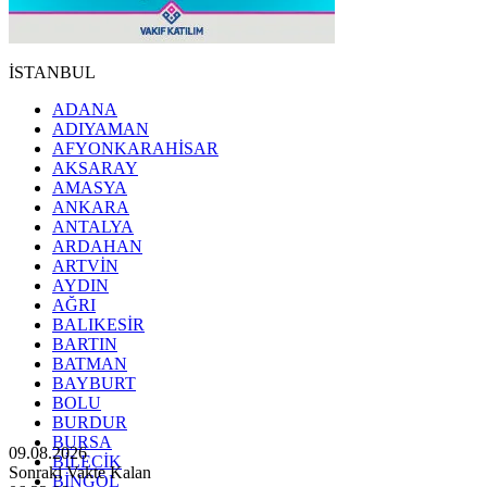
İSTANBUL
ADANA
ADIYAMAN
AFYONKARAHİSAR
AKSARAY
AMASYA
ANKARA
ANTALYA
ARDAHAN
ARTVİN
AYDIN
AĞRI
BALIKESİR
BARTIN
BATMAN
BAYBURT
BOLU
BURDUR
BURSA
09.08.2026
BİLECİK
Sonraki Vakte Kalan
BİNGÖL