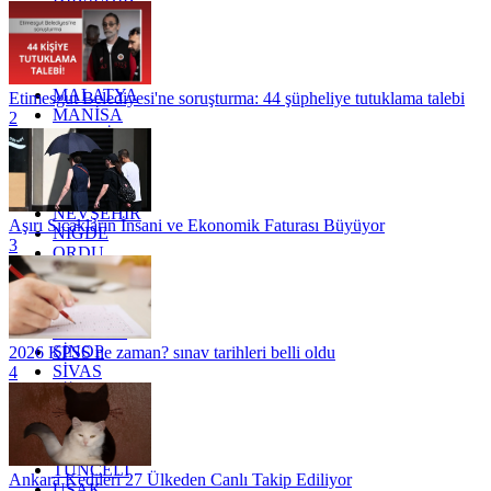
KOCAELİ
KONYA
KÜTAHYA
KİLİS
MALATYA
Etimesgut Belediyesi'ne soruşturma: 44 şüpheliye tutuklama talebi
MANİSA
2
MARDİN
MERSİN
MUĞLA
MUŞ
NEVŞEHİR
Aşırı Sıcakların İnsani ve Ekonomik Faturası Büyüyor
NİĞDE
3
ORDU
OSMANİYE
RİZE
SAKARYA
SAMSUN
SİNOP
2026 KPSS ne zaman? sınav tarihleri belli oldu
SİVAS
4
SİİRT
TEKİRDAĞ
TOKAT
TRABZON
TUNCELİ
Ankara Kedileri 27 Ülkeden Canlı Takip Ediliyor
UŞAK