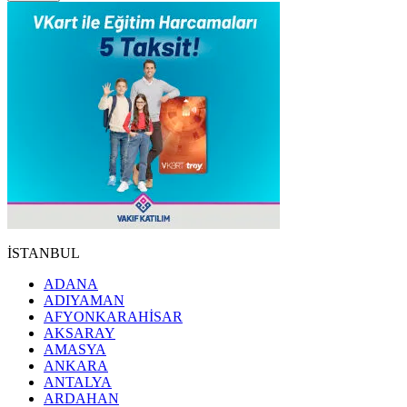
İSTANBUL
ADANA
ADIYAMAN
AFYONKARAHİSAR
AKSARAY
AMASYA
ANKARA
ANTALYA
ARDAHAN