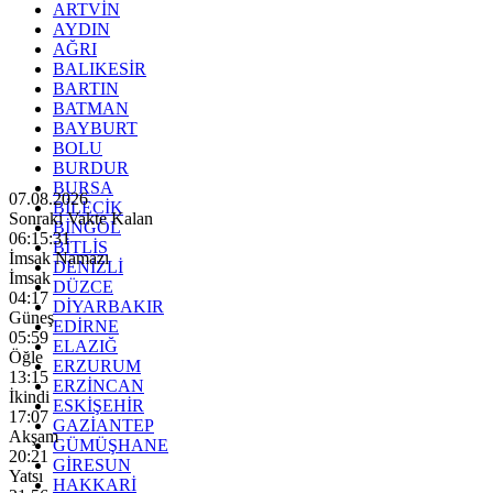
ARTVİN
AYDIN
AĞRI
BALIKESİR
BARTIN
BATMAN
BAYBURT
BOLU
BURDUR
BURSA
07.08.2026
BİLECİK
Sonraki Vakte Kalan
BİNGÖL
06:15:29
BİTLİS
İmsak Namazı
DENİZLİ
İmsak
DÜZCE
04:17
DİYARBAKIR
Güneş
EDİRNE
05:59
ELAZIĞ
Öğle
ERZURUM
13:15
ERZİNCAN
İkindi
ESKİŞEHİR
17:07
GAZİANTEP
Akşam
GÜMÜŞHANE
20:21
GİRESUN
Yatsı
HAKKARİ