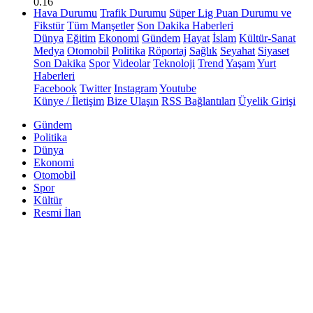
0.16
Hava Durumu
Trafik Durumu
Süper Lig Puan Durumu ve
Fikstür
Tüm Manşetler
Son Dakika Haberleri
Dünya
Eğitim
Ekonomi
Gündem
Hayat
İslam
Kültür-Sanat
Medya
Otomobil
Politika
Röportaj
Sağlık
Seyahat
Siyaset
Son Dakika
Spor
Videolar
Teknoloji
Trend
Yaşam
Yurt
Haberleri
Facebook
Twitter
Instagram
Youtube
Künye / İletişim
Bize Ulaşın
RSS Bağlantıları
Üyelik Girişi
Gündem
Politika
Dünya
Ekonomi
Otomobil
Spor
Kültür
Resmi İlan