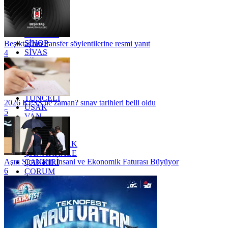
OSMANİYE
RİZE
SAKARYA
SAMSUN
SİNOP
Beşiktaş'tan transfer söylentilerine resmi yanıt
SİVAS
4
SİİRT
TEKİRDAĞ
TOKAT
TRABZON
TUNCELİ
2026 KPSS ne zaman? sınav tarihleri belli oldu
UŞAK
5
VAN
YALOVA
YOZGAT
ZONGULDAK
ÇANAKKALE
Aşırı Sıcakların İnsani ve Ekonomik Faturası Büyüyor
ÇANKIRI
6
ÇORUM
İSTANBUL
İZMİR
ŞANLIURFA
ŞIRNAK