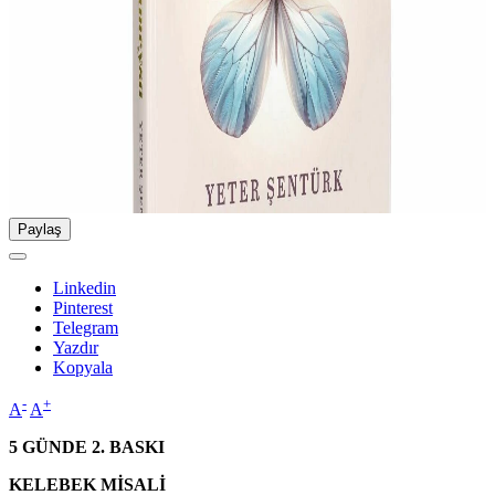
Paylaş
Linkedin
Pinterest
Telegram
Yazdır
Kopyala
-
+
A
A
5 GÜNDE 2. BASKI
KELEBEK MİSALİ