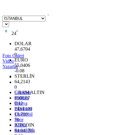
°
24
DOLAR
47,6704
0
Foto Galeri
EURO
Video
55,0406
Yazarlar
-0.08
STERLİN
64,2143
0
GRAM ALTIN
Gündem
6500.87
Politika
0.12
Dünya
BİST100
Ekonomi
13.799
Otomobil
70
Spor
BITCOIN
Kültür
64.643,95
Resmi İlan