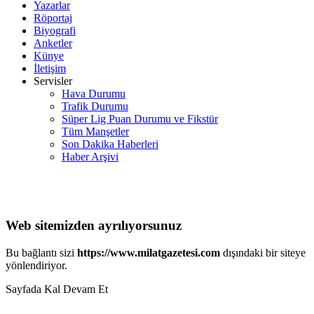
Yazarlar
Röportaj
Biyografi
Anketler
Künye
İletişim
Servisler
Hava Durumu
Trafik Durumu
Süper Lig Puan Durumu ve Fikstür
Tüm Manşetler
Son Dakika Haberleri
Haber Arşivi
Web sitemizden ayrılıyorsunuz
Bu bağlantı sizi
https://www.milatgazetesi.com
dışındaki bir siteye
yönlendiriyor.
Sayfada Kal
Devam Et