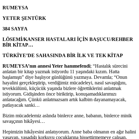
RUMEYSA
YETER ŞENTÜRK
384 SAYFA
LÖSEMİ/KANSER
HASTALARI İÇİN BAŞUCU/REHBER
BİR KİTAP…
TÜRKİYE’DE SAHASINDA BİR
İLK VE TEK
KİTAP
RUMEYSA’nın annesi Yeter hanımefendi
; “Hastalık sürecini
anlatan bir kitap yazmak istiyordu 11 yaşındaki kızım. Hatta
başlamıştı” diye başlıyor günlüğünü yazmaya. Devamla; “Onun
hayalini gerçekleştirip, verdiğimiz mücadeleyi, nasıl savaştığını,
tevekkülünü, küçücük yaşında bizlere öğrettiklerini anlatmak
istiyorum. Gidişinden önce biriktirip, konuşamadıklarımızı
anlatacağım. Çünkü anlatmazsam artık kalbim dayanamayacak,
patlayacak sanki…
Bizim mücadelemiz aslında binlerce anne, babanın, binlerce minik
savaşçının hikâyesi…
Hepimizin hikâyesini anlatıyorum. Anne baba olmanın en ağır halini
yaşayan, yaşadığı korkuyu çocuklarına hissettirmemeye çalışan,