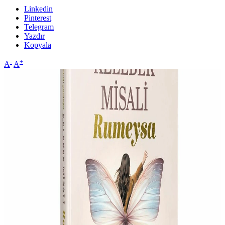
Linkedin
Pinterest
Telegram
Yazdır
Kopyala
-
+
A
A