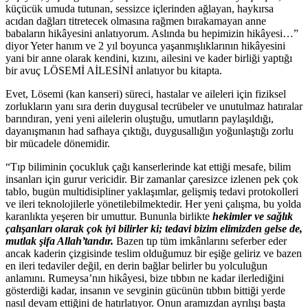
küçücük umuda tutunan, sessizce içlerinden ağlayan, haykırsa
acıdan dağları titretecek olmasına rağmen bırakamayan anne
babaların hikâyesini anlatıyorum. Aslında bu hepimizin hikâyesi…”
diyor Yeter hanım ve 2 yıl boyunca yaşanmışlıklarının hikâyesini
yani bir anne olarak kendini, kızını, ailesini ve kader birliği yaptığı
bir avuç LÖSEMİ AİLESİNİ anlatıyor bu kitapta.
Evet, Lösemi (kan kanseri) süreci, hastalar ve aileleri için fiziksel
zorlukların yanı sıra derin duygusal tecrübeler ve unutulmaz hatıralar
barındıran, yeni yeni ailelerin oluştuğu, umutların paylaşıldığı,
dayanışmanın had safhaya çıktığı, duygusallığın yoğunlaştığı zorlu
bir mücadele dönemidir.
“Tıp biliminin çocukluk çağı kanserlerinde kat ettiği mesafe, bilim
insanları için gurur vericidir. Bir zamanlar çaresizce izlenen pek çok
tablo, bugün multidisipliner yaklaşımlar, gelişmiş tedavi protokolleri
ve ileri teknolojilerle yönetilebilmektedir. Her yeni çalışma, bu yolda
karanlıkta yeşeren bir umuttur. Bununla birlikte
hekimler ve sağlık
çalışanları olarak çok iyi bilirler ki; tedavi bizim elimizden gelse de,
mutlak şifa Allah’tandır.
Bazen tıp tüm imkânlarını seferber eder
ancak kaderin çizgisinde teslim olduğumuz bir eşiğe geliriz ve bazen
en ileri tedaviler değil, en derin bağlar belirler bu yolculuğun
anlamını. Rumeysa’nın hikâyesi, bize tıbbın ne kadar ilerlediğini
gösterdiği kadar, insanın ve sevginin gücünün tıbbın bittiği yerde
nasıl devam ettiğini de hatırlatıyor. Onun aramızdan ayrılışı başta