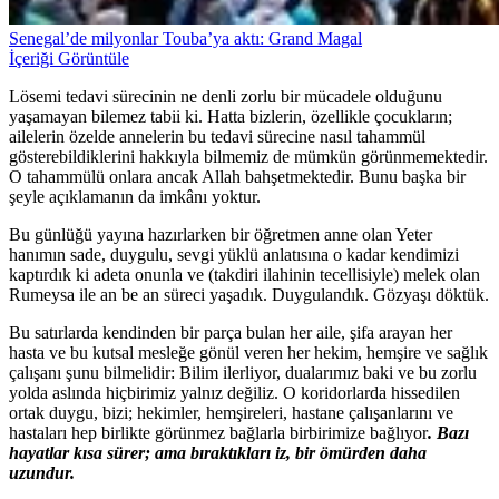
Senegal’de milyonlar Touba’ya aktı: Grand Magal
İçeriği Görüntüle
Lösemi tedavi sürecinin ne denli zorlu bir mücadele olduğunu
yaşamayan bilemez tabii ki. Hatta bizlerin, özellikle çocukların;
ailelerin özelde annelerin bu tedavi sürecine nasıl tahammül
gösterebildiklerini hakkıyla bilmemiz de mümkün görünmemektedir.
O tahammülü onlara ancak Allah bahşetmektedir. Bunu başka bir
şeyle açıklamanın da imkânı yoktur.
Bu günlüğü yayına hazırlarken bir öğretmen anne olan Yeter
hanımın sade, duygulu, sevgi yüklü anlatısına o kadar kendimizi
kaptırdık ki adeta onunla ve (takdiri ilahinin tecellisiyle) melek olan
Rumeysa ile an be an süreci yaşadık. Duygulandık. Gözyaşı döktük.
Bu satırlarda kendinden bir parça bulan her aile, şifa arayan her
hasta ve bu kutsal mesleğe gönül veren her hekim, hemşire ve sağlık
çalışanı şunu bilmelidir: Bilim ilerliyor, dualarımız baki ve bu zorlu
yolda aslında hiçbirimiz yalnız değiliz. O koridorlarda hissedilen
ortak duygu, bizi; hekimler, hemşireleri, hastane çalışanlarını ve
hastaları hep birlikte görünmez bağlarla birbirimize bağlıyor
. Bazı
hayatlar kısa sürer; ama bıraktıkları iz, bir ömürden daha
uzundur.