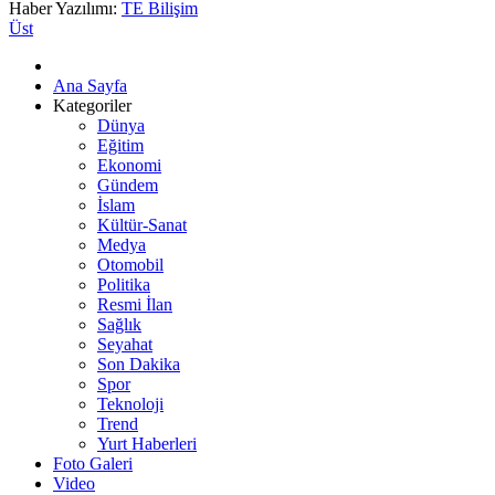
Haber Yazılımı:
TE Bilişim
Üst
Ana Sayfa
Kategoriler
Dünya
Eğitim
Ekonomi
Gündem
İslam
Kültür-Sanat
Medya
Otomobil
Politika
Resmi İlan
Sağlık
Seyahat
Son Dakika
Spor
Teknoloji
Trend
Yurt Haberleri
Foto Galeri
Video