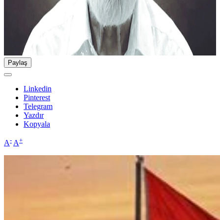
Paylaş
Linkedin
Pinterest
Telegram
Yazdır
Kopyala
-
+
A
A