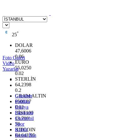
°
25
DOLAR
47,6006
0.06
Foto Galeri
EURO
Video
55,0250
Yazarlar
0.02
STERLİN
64,2398
0.2
GRAM ALTIN
Gündem
6500.87
Politika
0.12
Dünya
BİST100
Ekonomi
13.799
Otomobil
70
Spor
BITCOIN
Kültür
64.643,95
Resmi İlan