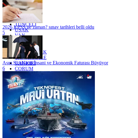
SİİRT
TEKİRDAĞ
TOKAT
TRABZON
TUNCELİ
2026 KPSS ne zaman? sınav tarihleri belli oldu
UŞAK
5
VAN
YALOVA
YOZGAT
ZONGULDAK
ÇANAKKALE
Aşırı Sıcakların İnsani ve Ekonomik Faturası Büyüyor
ÇANKIRI
6
ÇORUM
İSTANBUL
İZMİR
ŞANLIURFA
ŞIRNAK