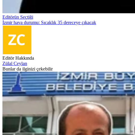
Editörün Seçtiği
İzmir hava durumu: Sıcaklık 35 dereceye çıkacak
Editör Hakkında
Zülal Ceylan
Bunlar da ilginizi çekebilir