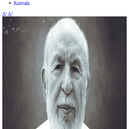
Kopyala
-
+
A
A