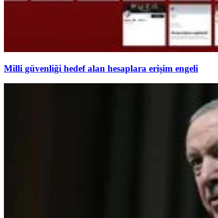
Milli güvenliği hedef alan hesaplara erişim engeli