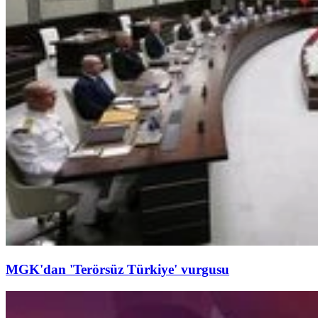
MGK'dan 'Terörsüz Türkiye' vurgusu