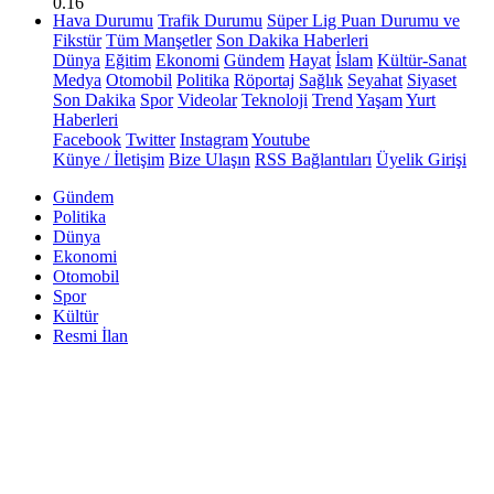
0.16
Hava Durumu
Trafik Durumu
Süper Lig Puan Durumu ve
Fikstür
Tüm Manşetler
Son Dakika Haberleri
Dünya
Eğitim
Ekonomi
Gündem
Hayat
İslam
Kültür-Sanat
Medya
Otomobil
Politika
Röportaj
Sağlık
Seyahat
Siyaset
Son Dakika
Spor
Videolar
Teknoloji
Trend
Yaşam
Yurt
Haberleri
Facebook
Twitter
Instagram
Youtube
Künye / İletişim
Bize Ulaşın
RSS Bağlantıları
Üyelik Girişi
Gündem
Politika
Dünya
Ekonomi
Otomobil
Spor
Kültür
Resmi İlan