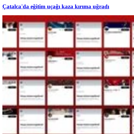
Çatalca'da eğitim uçağı kaza kırıma uğradı