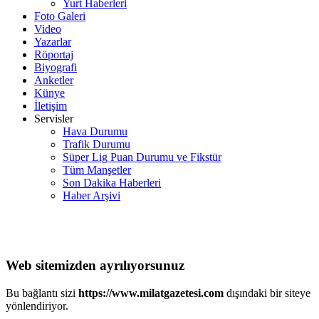
Yurt Haberleri
Foto Galeri
Video
Yazarlar
Röportaj
Biyografi
Anketler
Künye
İletişim
Servisler
Hava Durumu
Trafik Durumu
Süper Lig Puan Durumu ve Fikstür
Tüm Manşetler
Son Dakika Haberleri
Haber Arşivi
Web sitemizden ayrılıyorsunuz
Bu bağlantı sizi
https://www.milatgazetesi.com
dışındaki bir siteye
yönlendiriyor.