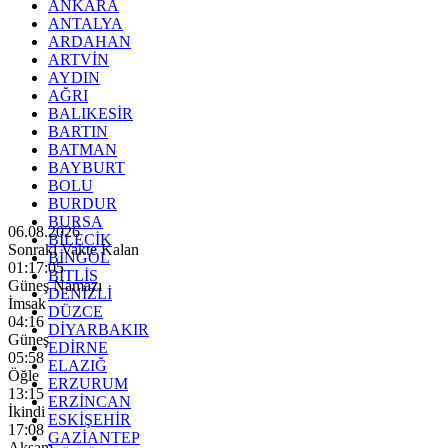
ANKARA
ANTALYA
ARDAHAN
ARTVİN
AYDIN
AĞRI
BALIKESİR
BARTIN
BATMAN
BAYBURT
BOLU
BURDUR
BURSA
06.08.2026
BİLECİK
Sonraki Vakte Kalan
BİNGÖL
01:17:03
BİTLİS
Güneş Namazı
DENİZLİ
İmsak
DÜZCE
04:16
DİYARBAKIR
Güneş
EDİRNE
05:58
ELAZIĞ
Öğle
ERZURUM
13:15
ERZİNCAN
İkindi
ESKİŞEHİR
17:08
GAZİANTEP
Akşam