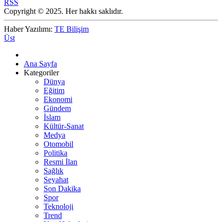
RSS
Copyright © 2025. Her hakkı saklıdır.
Haber Yazılımı:
TE Bilişim
Üst
Ana Sayfa
Kategoriler
Dünya
Eğitim
Ekonomi
Gündem
İslam
Kültür-Sanat
Medya
Otomobil
Politika
Resmi İlan
Sağlık
Seyahat
Son Dakika
Spor
Teknoloji
Trend