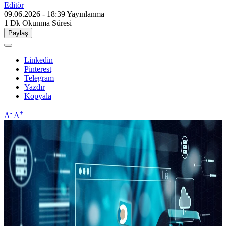
Editör
09.06.2026 - 18:39
Yayınlanma
1 Dk
Okunma Süresi
Paylaş
Linkedin
Pinterest
Telegram
Yazdır
Kopyala
-
+
A
A