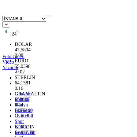
°
24
DOLAR
47,5894
0.08
Foto Galeri
EURO
Video
55,0398
Yazarlar
-0.02
STERLİN
64,1581
0.16
GRAM ALTIN
Gündem
6508.83
Politika
4.44
Dünya
BİST100
Ekonomi
13.703
Otomobil
11
Spor
BITCOIN
Kültür
64.927,78
Resmi İlan