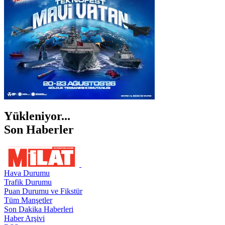
ŞIRNAK
Yükleniyor...
Son Haberler
Hava Durumu
Trafik Durumu
Puan Durumu ve Fikstür
Tüm Manşetler
Son Dakika Haberleri
Haber Arşivi