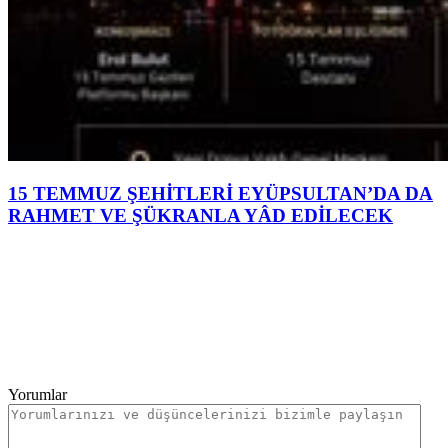
15 TEMMUZ ŞEHİTLERİ EYÜPSULTAN’DA DA
RAHMET VE ŞÜKRANLA YÂD EDİLECEK
Yorumlar