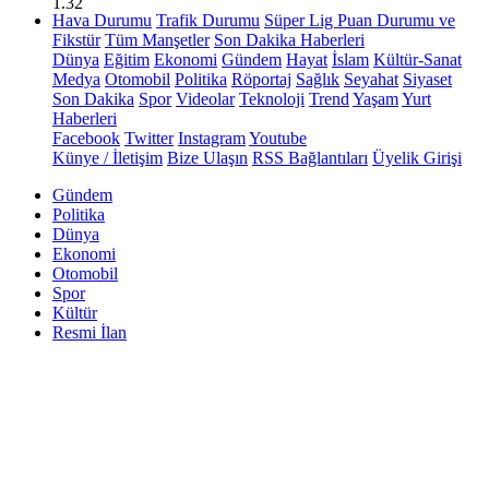
1.32
Hava Durumu
Trafik Durumu
Süper Lig Puan Durumu ve
Fikstür
Tüm Manşetler
Son Dakika Haberleri
Dünya
Eğitim
Ekonomi
Gündem
Hayat
İslam
Kültür-Sanat
Medya
Otomobil
Politika
Röportaj
Sağlık
Seyahat
Siyaset
Son Dakika
Spor
Videolar
Teknoloji
Trend
Yaşam
Yurt
Haberleri
Facebook
Twitter
Instagram
Youtube
Künye / İletişim
Bize Ulaşın
RSS Bağlantıları
Üyelik Girişi
Gündem
Politika
Dünya
Ekonomi
Otomobil
Spor
Kültür
Resmi İlan