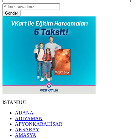
Gönder
İSTANBUL
ADANA
ADIYAMAN
AFYONKARAHİSAR
AKSARAY
AMASYA