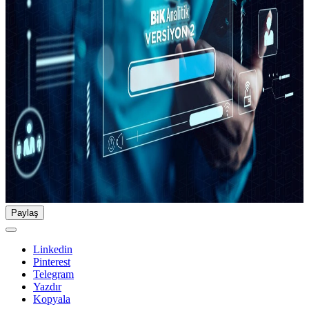
Paylaş
Linkedin
Pinterest
Telegram
Yazdır
Kopyala