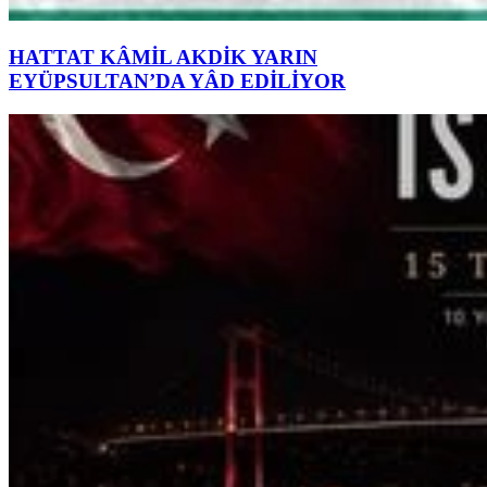
HATTAT KÂMİL AKDİK YARIN
EYÜPSULTAN’DA YÂD EDİLİYOR