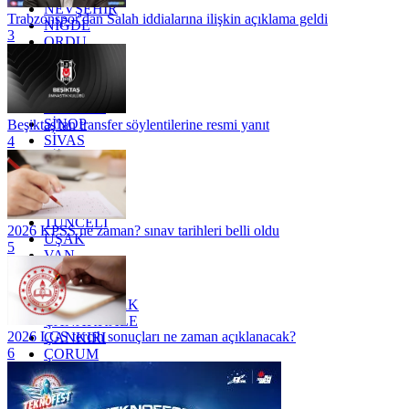
NEVŞEHİR
Trabzonspor'dan Salah iddialarına ilişkin açıklama geldi
NİĞDE
3
ORDU
OSMANİYE
RİZE
SAKARYA
SAMSUN
SİNOP
Beşiktaş'tan transfer söylentilerine resmi yanıt
SİVAS
4
SİİRT
TEKİRDAĞ
TOKAT
TRABZON
TUNCELİ
2026 KPSS ne zaman? sınav tarihleri belli oldu
UŞAK
5
VAN
YALOVA
YOZGAT
ZONGULDAK
ÇANAKKALE
2026 LGS tercih sonuçları ne zaman açıklanacak?
ÇANKIRI
6
ÇORUM
İSTANBUL
İZMİR
ŞANLIURFA